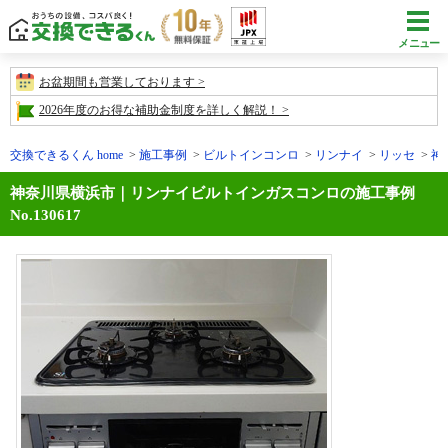
メニュー
お盆期間も営業しております
2026年度のお得な補助金制度を詳しく解説！
交換できるくん home
施工事例
ビルトインコンロ
リンナイ
リッセ
神
神奈川県横浜市｜リンナイビルトインガスコンロの施工事例
No.130617