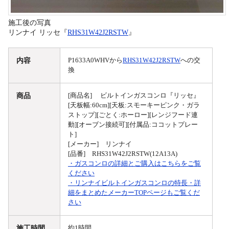
施工後の写真
リンナイ リッセ『
RHS31W42J2RSTW
』
内容
P1633A0WHVから
RHS31W42J2RSTW
への交
換
商品
[商品名] ビルトインガスコンロ『リッセ』
[天板幅:60cm][天板:スモーキーピンク・ガラ
ストップ][ごとく:ホーロー][レンジフード連
動][オーブン接続可][付属品:ココットプレー
ト]
[メーカー] リンナイ
[品番] RHS31W42J2RSTW(12A13A)
・ガスコンロの詳細とご購入はこちらをご覧
ください
・リンナイビルトインガスコンロの特長・詳
細をまとめたメーカーTOPページもご覧くだ
さい
施工時間
約1時間