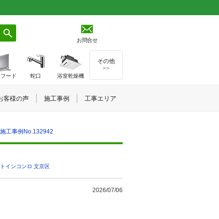
お問合せ
その他
>>
ジフード
蛇口
浴室乾燥機
お客様の声
施工事例
工事エリア
工事例No.132942
トインコンロ
,
文京区
2026/07/06