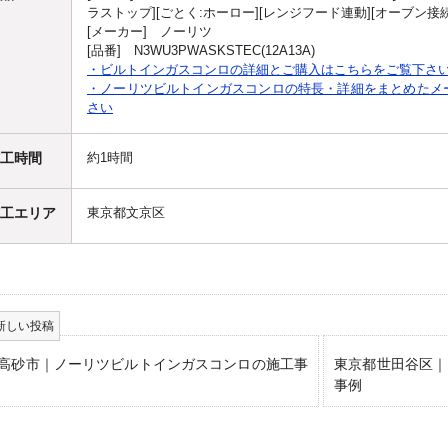
ラストップ][ごとく:ホーロー][レンジフード連動][オーブン接続
[メーカー] ノーリツ
[品番] N3WU3PWASKSTEC(12A13A)
・ビルトインガスコンロの詳細とご購入はこちらをご覧下さ
・ノーリツビルトインガスコンロの特長・詳細をまとめたメー
さい
工時間
約1時間
工エリア
東京都文京区
高砂市｜ノーリツビルトインガスコンロの施工事
東京都世田谷区｜
事例