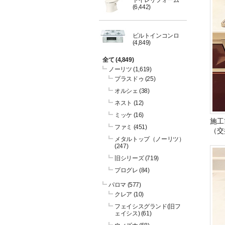
トイレリフォーム
(6,442)
ビルトインコンロ
(4,849)
全て
(4,849)
ノーリツ
(1,619)
プラスドゥ
(25)
オルシェ
(38)
ネスト
(12)
ミッケ
(16)
施工
ファミ
(451)
（交
メタルトップ（ノーリツ）
(247)
旧シリーズ
(719)
プログレ
(84)
パロマ
(577)
クレア
(10)
フェイシスグランド(旧フ
ェイシス)
(61)