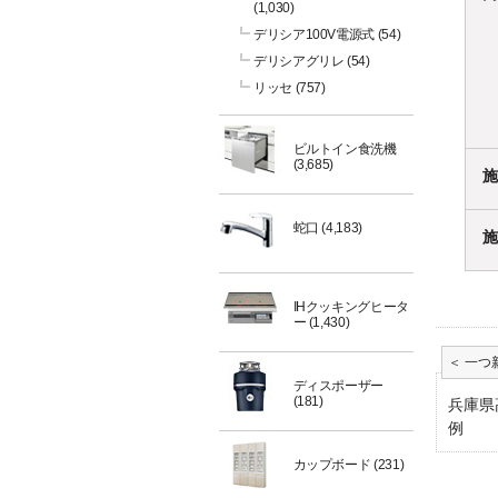
(1,030)
デリシア100V電源式
(54)
デリシアグリレ
(54)
リッセ
(757)
ビルトイン食洗機
(3,685)
施
蛇口
(4,183)
施
IHクッキングヒータ
ー
(1,430)
ディスポーザー
(181)
兵庫県
例
カップボード
(231)