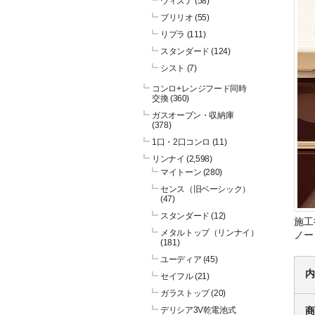
ウィズナ
(58)
ブリリオ
(55)
リプラ
(111)
スタンダード
(124)
シスト
(7)
コンロ+レンジフード同時
交換
(360)
ガスオーブン・収納庫
(378)
1口・2口コンロ
(11)
リンナイ
(2,598)
マイトーン
(280)
センス（旧ベーシック）
(47)
スタンダード
(12)
施工
メタルトップ（リンナイ）
ノー
(181)
ユーディア
(45)
内
セイフル
(21)
ガラストップ
(20)
デリシア3V乾電池式
商