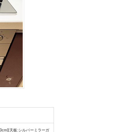
0cm][天板:シルバーミラーガ