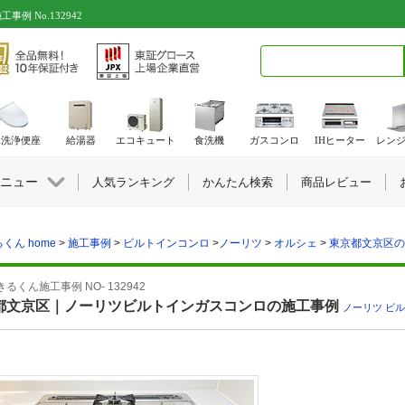
 No.132942
検索キーワード入力
水洗浄便座
給湯器
エコキュート
食洗機
ガスコンロ
IHヒーター
レン
ニュー
人気ランキング
かんたん検索
商品レビュー
くん home
>
施工事例
>
ビルトインコンロ
>
ノーリツ
>
オルシェ
>
東京都文京区の施
るくん施工事例 NO- 132942
都文京区｜ノーリツビルトインガスコンロの施工事例
ノーリツ
,
ビル