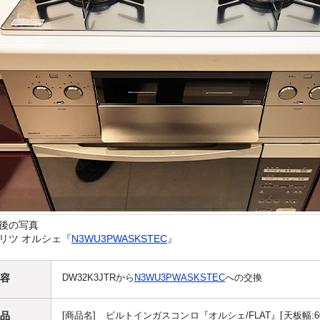
後の写真
リツ オルシェ『
N3WU3PWASKSTEC
』
容
DW32K3JTRから
N3WU3PWASKSTEC
への交換
品
[商品名] ビルトインガスコンロ『オルシェ/FLAT』[天板幅:6