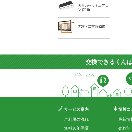
天井カセットエアコ
ン
(216)
内窓・二重窓
(28)
交換できるくんは
サービス案内
情報コ
ご利用の流れ
最新情
無料10年保証
売れ筋