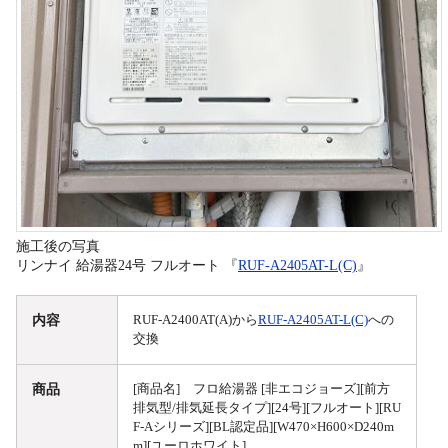
施工後の写真
リンナイ 給湯器24号 フルオート 『
RUF-A2405AT-L(C)
』
内容
RUF-A2400AT(A)から
RUF-A2405AT-L(C)
への
交換
商品
[商品名] フロ給湯器 [非エコジョーズ][前方
排気型/排気延長タイプ][24号][フルオート][RU
F-Aシリーズ][BL認定品][W470×H600×D240m
m][ユーロホワイト]