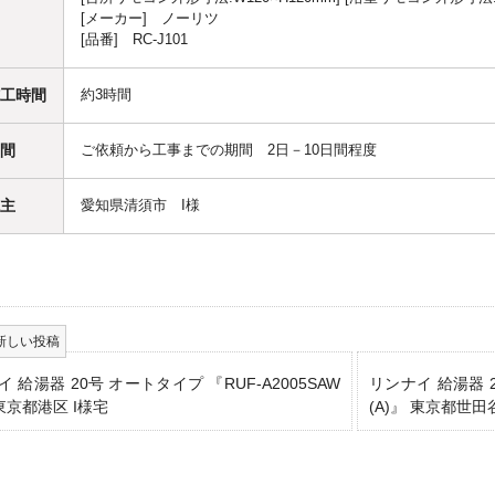
[メーカー] ノーリツ
[品番] RC-J101
工時間
約3時間
間
ご依頼から工事までの期間 2日－10日間程度
主
愛知県清須市 I様
 給湯器 20号 オートタイプ 『RUF-A2005SAW
リンナイ 給湯器 2
 東京都港区 I様宅
(A)』 東京都世田