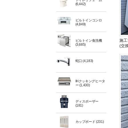
トイレリフォーム
(6,442)
ビルトインコンロ
(4,849)
施工
ビルトイン食洗機
(3,685)
(交
蛇口
(4,183)
IHクッキングヒータ
ー
(1,430)
ディスポーザー
(181)
カップボード
(231)