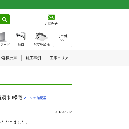
お問合せ
その他
>>
ジフード
蛇口
浴室乾燥機
お客様の声
施工事例
工事エリア
清須市 I様宅
ノーリツ
,
給湯器
2018/09/18
いただきました。