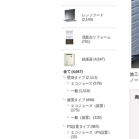
レンジフード
(2,145)
洗面台リフォーム
(761)
給湯器
(4,047)
全て
(4,047)
施工
壁掛タイプ
(2,113)
ノー
エコジョーズ
(579)
一般
(1,518)
商
据置タイプ
(496)
エコジョーズ（据置）
(175)
一般（据置）
(320)
PS設置タイプ
(965)
エコジョーズ（PS設置）
(15)