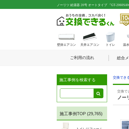
ノーリツ 給湯器 20号 オートタイプ 『GT-2060SAWX
壁掛エアコン
天井エアコン
トイレ
温
ご利用の流れ
総合メ
交換できる
施工事例を検索する
交換でき
ノーリ
施工事例TOP
(29,765)