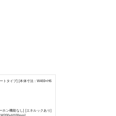
オートタイプ] [本体寸法：W469×H6
ターホン機能なし] [エネルックあり]
200×H100mm]