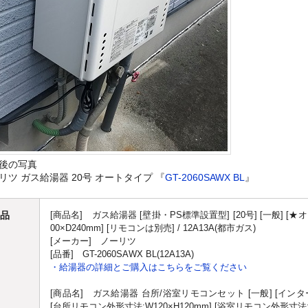
後の写真
リツ ガス給湯器 20号 オートタイプ 『
GT-2060SAWX BL
』
品
[商品名] ガス給湯器 [壁掛・PS標準設置型] [20号] [一般] [★
00×D240mm] [リモコンは別売] / 12A13A(都市ガス)
[メーカー] ノーリツ
[品番] GT-2060SAWX BL(12A13A)
・給湯器の詳細とご購入はこちらをご覧ください
[商品名] ガス給湯器 台所/浴室リモコンセット [一般] [イン
[台所リモコン外形寸法:W120×H120mm] [浴室リモコン外形寸法:W