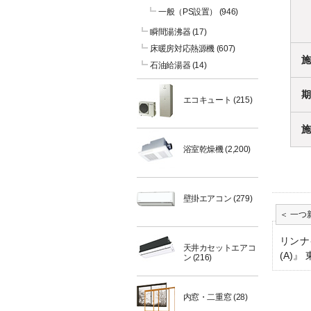
一般（PS設置）
(946)
瞬間湯沸器
(17)
床暖房対応熱源機
(607)
施
石油給湯器
(14)
期
エコキュート
(215)
施
浴室乾燥機
(2,200)
壁掛エアコン
(279)
リンナイ
天井カセットエアコ
(A)』
ン
(216)
内窓・二重窓
(28)