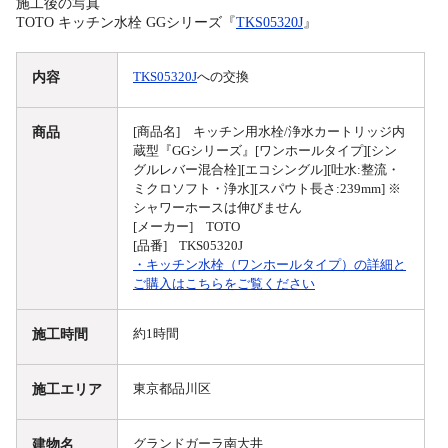
施工後の写真
TOTO キッチン水栓 GGシリーズ『
TKS05320J
』
内容
TKS05320J
への交換
商品
[商品名] キッチン用水栓/浄水カートリッジ内
蔵型『GGシリーズ』[ワンホールタイプ][シン
グルレバー混合栓][エコシングル][吐水:整流・
ミクロソフト・浄水][スパウト長さ:239mm] ※
シャワーホースは伸びません
[メーカー] TOTO
[品番] TKS05320J
・キッチン水栓（ワンホールタイプ）の詳細と
ご購入はこちらをご覧ください
施工時間
約1時間
施工エリア
東京都品川区
建物名
グランドガーラ南大井