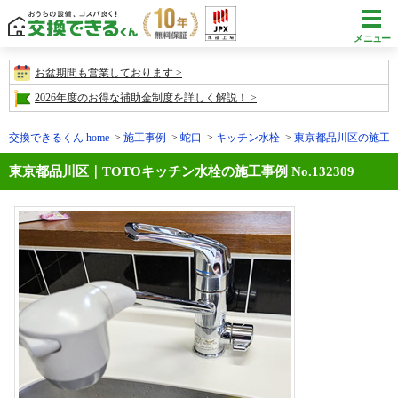
メニュー
お盆期間も営業しております
2026年度のお得な補助金制度を詳しく解説！
交換できるくん home
施工事例
蛇口
キッチン水栓
東京都品川区の施工事例N
東京都品川区｜TOTOキッチン水栓の施工事例 No.132309