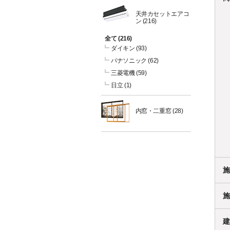
天井カセットエアコ
ン
(216)
全て
(216)
ダイキン
(93)
パナソニック
(62)
三菱電機
(59)
日立
(1)
内窓・二重窓
(28)
施
施
建