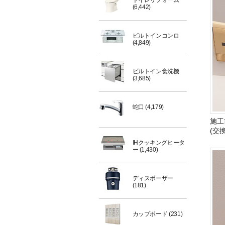
トイレリフォーム
(6,442)
ビルトインコンロ
(4,849)
ビルトイン食洗機
(3,685)
蛇口
(4,179)
施工
(交
IHクッキングヒータ
ー
(1,430)
ディスポーザー
(181)
カップボード
(231)