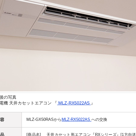
後の写真
電機 天井カセットエアコン 『
MLZ-RX5022AS
』
容
MLZ-GX50RASから
MLZ-RX5022AS
への交換
品
[商品名] 天井カセット形エアコン『RXシリーズ』[1方向送風][