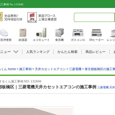
 No.131846
検索キーワード入力
水洗浄便座
給湯器
エコキュート
食洗機
ガスコンロ
IHヒーター
レン
ニュー
人気ランキング
かんたん検索
商品レビュー
くん home
>
施工事例
>
天井カセットエアコン
>
三菱電機
>
東京都板橋区の施工事例N
るくん施工事例 NO- 131846
都板橋区｜三菱電機天井カセットエアコンの施工事例
三菱電機
,
天井