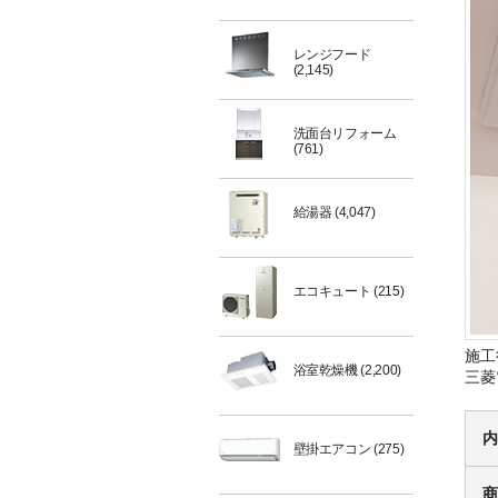
レンジフード
(2,145)
洗面台リフォーム
(761)
給湯器
(4,047)
エコキュート
(215)
施工
浴室乾燥機
(2,200)
三菱
内
壁掛エアコン
(275)
商