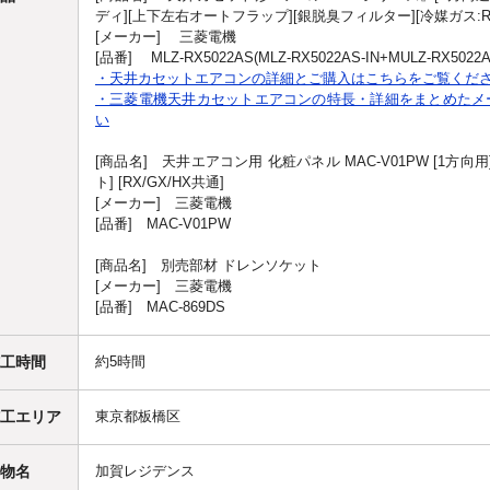
ディ][上下左右オートフラップ][銀脱臭フィルター][冷媒ガス:R4
[メーカー] 三菱電機
[品番] MLZ-RX5022AS(MLZ-RX5022AS-IN+MULZ-RX5022A
・天井カセットエアコンの詳細とご購入はこちらをご覧くだ
・三菱電機天井カセットエアコンの特長・詳細をまとめたメ
い
[商品名] 天井エアコン用 化粧パネル MAC-V01PW [1方向用
ト] [RX/GX/HX共通]
[メーカー] 三菱電機
[品番] MAC-V01PW
[商品名] 別売部材 ドレンソケット
[メーカー] 三菱電機
[品番] MAC-869DS
工時間
約5時間
工エリア
東京都板橋区
物名
加賀レジデンス