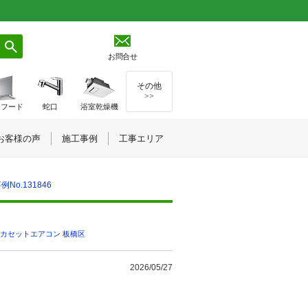
お問合せ
その他
>>
ジフード
蛇口
浴室乾燥機
お客様の声
施工事例
工事エリア
o.131846
カセットエアコン
,
板橋区
2026/05/27