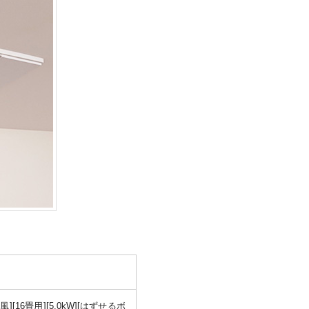
16畳用][5.0kW][はずせるボ