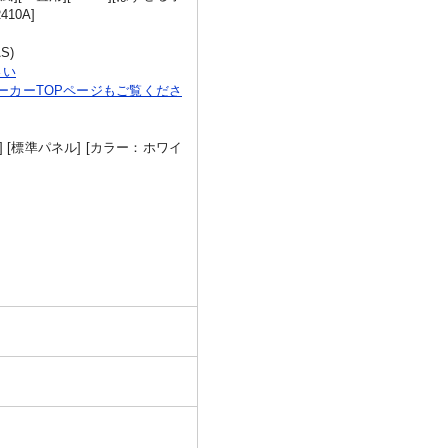
10A]
S)
さい
ーカーTOPページもご覧くださ
] [標準パネル] [カラー：ホワイ