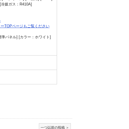
冷媒ガス：R410A]
い
ーTOPページもご覧ください
[標準パネル] [カラー：ホワイト]