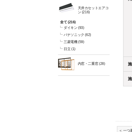
天井カセットエアコ
ン
(216)
全て
(216)
ダイキン
(93)
パナソニック
(62)
三菱電機
(59)
日立
(1)
内窓・二重窓
(28)
施
施