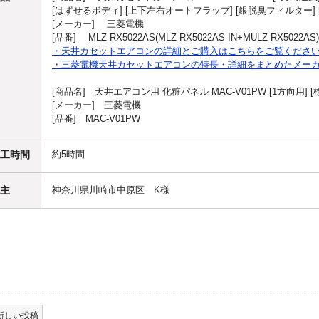
[はずせるボディ] [上下左右オートフラップ] [銀脱臭フィルター] [
[メーカー] 三菱電機
[品番] MLZ-RX5022AS(MLZ-RX5022AS-IN+MULZ-RX5022AS)
・天井カセットエアコンの詳細とご購入はこちらをご覧くださ
・三菱電機天井カセットエアコンの特長・詳細をまとめたメーカ
[商品名] 天井エアコン用 化粧パネル MAC-V01PW [1方向用] 
[メーカー] 三菱電機
[品番] MAC-V01PW
工時間
約5時間
主
神奈川県川崎市中原区 K様