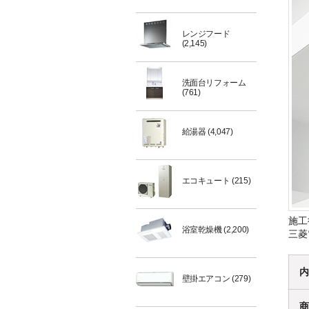
レンジフード
(2,145)
洗面台リフォーム
(761)
給湯器
(4,047)
エコキュート
(215)
施工
浴室乾燥機
(2,200)
三菱
内
壁掛エアコン
(279)
商