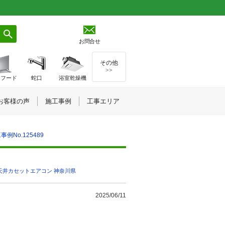
お問合せ
その他
>>
ジフード
蛇口
浴室乾燥機
お客様の声
施工事例
工事エリア
No.125489
天井カセットエアコン
,
神奈川県
2025/06/11