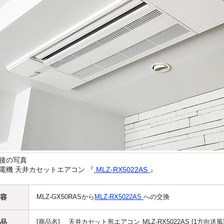
後の写真
電機 天井カセットエアコン 『
MLZ-RX5022AS
』
容
MLZ-GX50RASから
MLZ-RX5022AS
への交換
品
[商品名] 天井カセット形エアコン MLZ-RX5022AS [1方向送風] [R