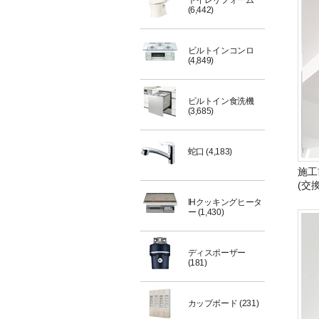
トイレリフォーム
(6,442)
ビルトインコンロ
(4,849)
ビルトイン食洗機
(3,685)
蛇口
(4,183)
施工
(交
IHクッキングヒータ
ー
(1,430)
ディスポーザー
(181)
カップボード
(231)