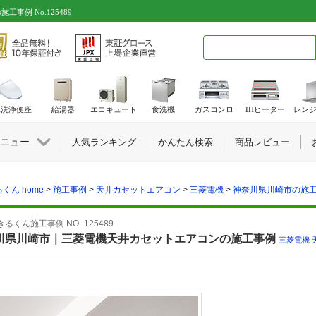
例 No.125489
検索キーワード入力
水洗浄便座
給湯器
エコキュート
食洗機
ガスコンロ
IHヒーター
レン
ニュー
人気ランキング
かんたん検索
商品レビュー
くん home
>
施工事例
>
天井カセットエアコン
>
三菱電機
>
神奈川県川崎市の施工事例
るくん施工事例 NO- 125489
川県川崎市｜三菱電機天井カセットエアコンの施工事例
三菱電機
,