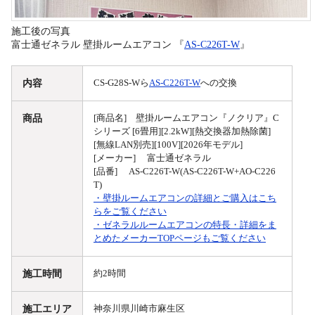
施工後の写真
富士通ゼネラル 壁掛ルームエアコン 『
AS-C226T-W
』
内容
CS-G28S-Wら
AS-C226T-W
への交換
商品
[商品名] 壁掛ルームエアコン『ノクリア』C
シリーズ [6畳用][2.2kW][熱交換器加熱除菌]
[無線LAN別売][100V][2026年モデル]
[メーカー] 富士通ゼネラル
[品番] AS-C226T-W(AS-C226T-W+AO-C226
T)
・壁掛ルームエアコンの詳細とご購入はこち
らをご覧ください
・ゼネラルルームエアコンの特長・詳細をま
とめたメーカーTOPページもご覧ください
施工時間
約2時間
施工エリア
神奈川県川崎市麻生区