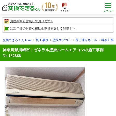
メニュー
お盆期間も営業しております
2026年度のお得な補助金制度を詳しく解説！
交換できるくん home
施工事例
壁掛エアコン
富士通ゼネラル
神奈川県川崎
神奈川県川崎市｜ゼネラル壁掛ルームエアコンの施工事例
No.132868