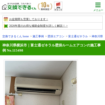
メニュー
お盆期間も営業しております
2026年度のお得な補助金制度を詳しく解説！
交換できるくん home
施工事例
壁掛エアコン
富士通ゼネラル
神奈川県横浜
神奈川県横浜市｜富士通ゼネラル壁掛ルームエアコンの施工事
例 No.115498