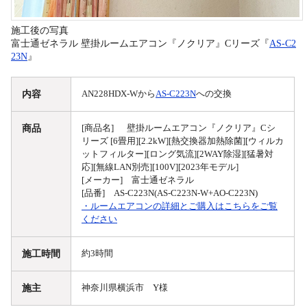
施工後の写真
富士通ゼネラル 壁掛ルームエアコン『ノクリア』Cリーズ『
AS-C2
23N
』
内容
AN228HDX-Wから
AS-C223N
への交換
商品
[商品名] 壁掛ルームエアコン『ノクリア』Cシ
リーズ [6畳用][2.2kW][熱交換器加熱除菌][ウィルカ
ットフィルター][ロング気流][2WAY除湿][猛暑対
応][無線LAN別売][100V][2023年モデル]
[メーカー] 富士通ゼネラル
[品番] AS-C223N(AS-C223N-W+AO-C223N)
・ルームエアコンの詳細とご購入はこちらをご覧
ください
施工時間
約3時間
施主
神奈川県横浜市 Y様