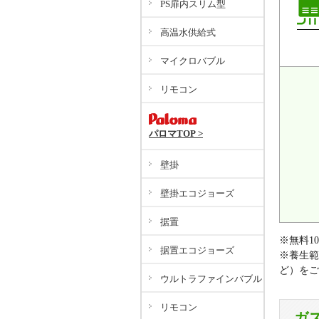
PS扉内スリム型
高温水供給式
マイクロバブル
リモコン
パロマTOP >
壁掛
壁掛エコジョーズ
据置
※無料1
据置エコジョーズ
※養生範
ど）をご
ウルトラファインバブル
リモコン
ガ