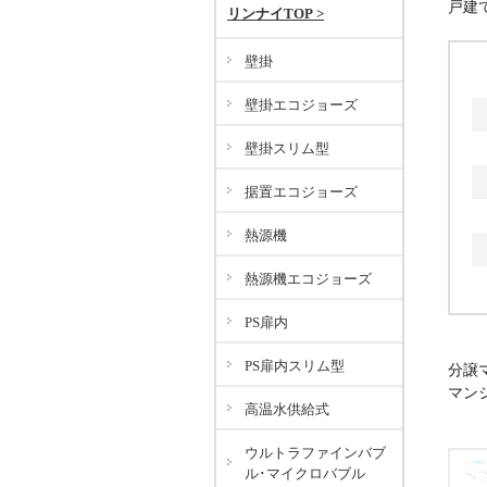
戸建
リンナイTOP >
壁掛
壁掛エコジョーズ
壁掛スリム型
据置エコジョーズ
熱源機
熱源機エコジョーズ
PS扉内
PS扉内スリム型
分譲
マン
高温水供給式
ウルトラファインバブ
ル･マイクロバブル