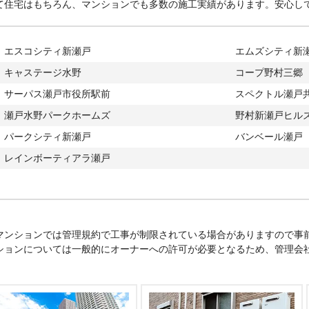
茨町、西印所町、西追分町、西窯町、西蔵所町、西古瀬戸
て住宅はもちろん、マンションでも多数の施工実績があります。安心し
町、西白坂町、西谷町、西寺山町、西十三塚町、西長根町
町、西本町、西洞町、西松山町、西山路町、西山町、西吉
ハ行
萩殿町、はぎの台、萩山台、白山町、巡間町、長谷口町、
エスコシティ新瀬戸
エムズシティ新
町、八王子町、八幡台、八幡町、刎田町、羽根町、原山台
キャステージ水野
コープ野村三郷
赤重町、東茨町、東印所町、東古瀬戸町、東米泉町、東権
サーパス瀬戸市役所駅前
十三塚町、東長根町、東拝戸町、東菱野町、東本地町、東
スペクトル瀬戸
戸町、東山路町、東山町、東横山町、東吉田町、菱野台、
瀬戸水野パークホームズ
野村新瀬戸ヒル
台、平町、広久手町、広之田町、深川町、福元町、ふじの
パークシティ新瀬戸
バンベール瀬戸
マ行
前田町、孫田町、松原町、三沢町、みずの坂、見付町、緑
レインボーティアラ瀬戸
町、南白坂町、南仲之切町、南菱野町、南山口町、南山町
宮脇町、元町、門前町
ヤ行
矢形町、薬師町、安戸町、八床町、屋戸町、柳ケ坪町、山
町、山の田町、山脇町、湯之根町、ゆりの台、吉野町、余
ワ行
若宮町
マンションでは管理規約で工事が制限されている場合がありますので事
ションについては一般的にオーナーへの許可が必要となるため、管理会