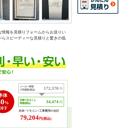
な情報を見積りフォームからお送りい
からスピーディーな見積りと驚きの低
メーカー希望
172,370
円
小売価格 (税込)
本体
80
交換できるくん
34,474
%
円
特価 (税込)
OFF
本体+リモコン+工事費用の合計
79,204
円(税込)