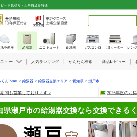
スピード見積り・工事費込み特価
検索キーワード入力
水洗浄便座
給湯器
エコキュート
食洗機
ガスコンロ
IHヒーター
レン
ニュー
人気ランキング
かんたん検索
商品レビュー
くん home
給湯器
給湯器交換エリア
愛知県
瀬戸市
盆期間も営業しております
2026年度の
知県瀬戸市の給湯器交換なら交換できる