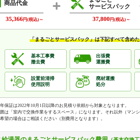
商品代金
サービスパック
35,366
37,800
円(税込)～
円(税込)～
「まるごとサービスパック」は
下記すべて含めた
基本工事費
出張費
撤去費
運搬費
設置前清掃
廃材運搬
使用説明
処分
0年保証は2022年10月1日以降のお見積り依頼から対象となります。
囲は「室内で交換作業をするスペース」になります。それ以外（マンシ
希望の場合はご相談ください（別費用となります）。
ス給湯器のまるごとサービスパック費用
（基本交換工