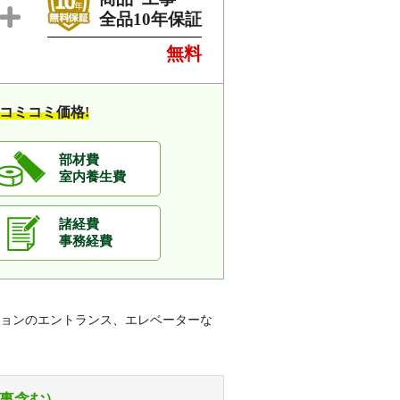
全品10年保証
無料
コミコミ価格!
部材費
室内養生費
諸経費
事務経費
ョンのエントランス、エレベーターな
事含む）