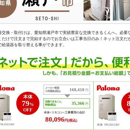
器交換・取付けは、愛知県瀬戸市で実績豊富な交換できるくんへ。必要
くだけで注文まで完結するのでお立合いは工事当日のみ！ネット注文だ
で給湯器を取り替える事ができます。
メーカー希望
168,410
円
小売価格 (税込)
本体
79
交換できるくん
35,366
%
円
特価 (税込)
OFF
本体+リモコン+工事費用の合計
80,096
円(税込)
PH-1615AW
本体
PH-2015AW