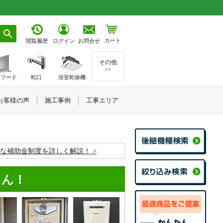
カート
お問合せ
閲覧履歴
ログイン
その他
>>
ジフード
蛇口
浴室乾燥機
お客様の声
施工事例
工事エリア
お得な補助金制度を詳しく解説！
くん！