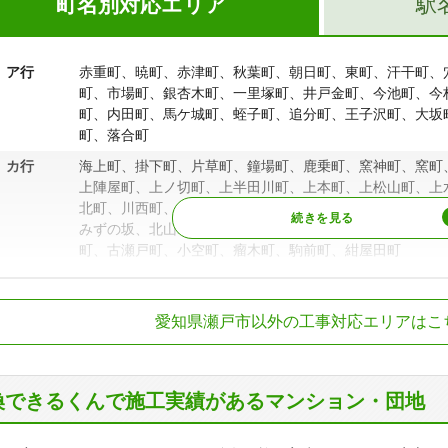
町名別対応エリア
駅
ア行
赤重町、暁町、赤津町、秋葉町、朝日町、東町、汗干町、
町、市場町、銀杏木町、一里塚町、井戸金町、今池町、今
町、内田町、馬ケ城町、蛭子町、追分町、王子沢町、大坂
町、落合町
カ行
海上町、掛下町、片草町、鐘場町、鹿乗町、窯神町、窯町
上陣屋町、上ノ切町、上半田川町、上本町、上松山町、上
北町、川西町、川端町、川平町、ききょう台、北浦町、北
みずの坂、北山町、北脇町、共栄通、京町、熊野町、蔵所
町、古瀬戸町、小空町、瘤木町、駒前町、紺屋田町
サ行
幸町、坂上町、栄町、さつき台、塩草町、十軒町、品野町
鉄瀬戸線
水野駅、新瀬戸駅
寺町、白岩町、白坂町、城ケ根町、城屋敷町、新郷町、新
愛知県瀬戸市以外の工事対応エリアはこ
町、水南町、水北町、末広町、杉塚町、須原町、すみれ台
知環状鉄道線
山口駅、瀬戸口駅
口町、惣作町、曽野町、祖母懐町
タ行
太子町、台六町、高根町、宝ケ丘町、滝之湯町、凧山町、
町、陶原町、東郷町、藤四郎町、陶生町、道泉町、陶本町
換できるくんで施工実績があるマンション・団地
ナ行
苗場町、仲切町、仲郷町、中品野町、中白坂町、中畑町、