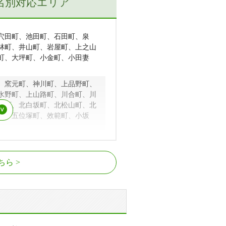
名別対応エリア
穴田町、池田町、石田町、泉
林町、井山町、岩屋町、上之山
町、大坪町、小金町、小田妻
、窯元町、神川町、上品野町、
水野町、上山路町、川合町、川
丘町、北白坂町、北松山町、北
町、五位塚町、效範町、小坂
、下陣屋町、下半田川町、定光
、瀬戸市役所前駅、尾張瀬戸駅
田町、進陶町、新道町、新明
ちら
、せいれい町、背戸側町、瀬戸
、瀬戸市駅、中水野駅
田中町、田端町、寺本町、陶栄
、東明町、鳥原町
仲洞町、中水野町、中山町、西