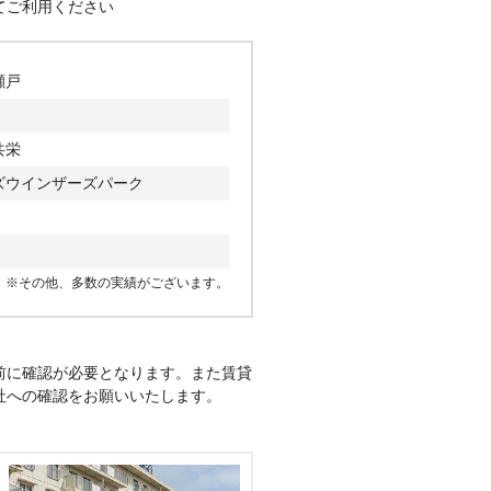
町、西米泉町、西郷町、西権現
てご利用ください
、西拝戸町、西原町、西本地
田町、西脇町
幡中町、幡西町、幡野町、幡山
瀬戸
、原山町、針原町、春雨町、東
現町、東白坂町、東寺山町、東
本町、東洞町、東松山町、東安
共栄
菱野町、日の出町、ひまわり
ズウインザーズパーク
台、弁天町、坊金町、本郷町
町、水無瀬町、南東町、南ケ丘
、美濃池町、宮里町、宮地町、
※その他、多数の実績がございます。
口町、山路町、やまて坂、山手
床町
前に確認が必要となります。また賃貸
社への確認をお願いいたします。