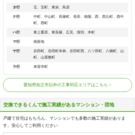
タ行
宝、宝町、東栄、鳥居
ナ行
中町、中山町、長篠町、長田、南陽、西、西丘町、西中
町、西町
ハ行
東上重原、東長篠、広見、堀切、本町
マ行
南新地
ヤ行
谷田町、谷田町本林、谷田町西、八ツ田町、八橋町、山
町、山屋敷町
ラ行
来迎寺町
名鉄名古屋本線
牛田駅、知立駅
愛知県知立市以外の工事対応エリアはこちら
名鉄三河線
重原駅、知立駅、三河知立駅
交換できるくんで施工実績があるマンション・団地
戸建て住宅はもちろん、マンションでも多数の施工実績がありま
す。安心してご利用ください