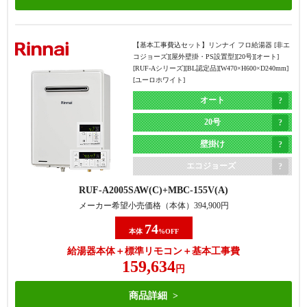
【基本工事費込セット】
リンナイ フロ給湯器 [非エ
コジョーズ][屋外壁掛・PS設置型][20号][オート]
[RUF-Aシリーズ][BL認定品][W470×H600×D240mm]
[ユーロホワイト]
オート
20号
壁掛け
エコジョーズ
RUF-A2005SAW(C)
MBC-155V(A)
メーカー希望小売価格（本体）
394,900
円
74
本体
%OFF
給湯器本体＋標準リモコン＋基本工事費
159,634
円
商品詳細