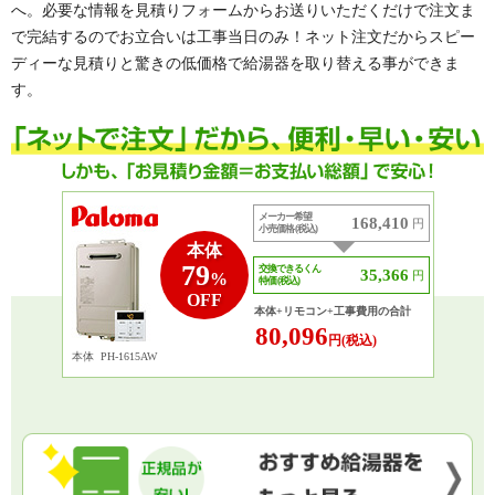
へ。必要な情報を見積りフォームからお送りいただくだけで注文ま
で完結するのでお立合いは工事当日のみ！ネット注文だからスピー
ディーな見積りと驚きの低価格で給湯器を取り替える事ができま
す。
メーカー希望
168,410
円
小売価格 (税込)
本体
79
交換できるくん
35,366
円
%
特価 (税込)
OFF
本体+リモコン+工事費用の合計
80,096
円(税込)
本体
PH-1615AW