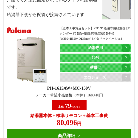
です。
給湯器下側から配管が接続されています
【基本工事費込セット】
パロマ 給湯専用給湯器 [ス
タンダード] [屋外壁掛/PS設置型] [16号]
[W350×H520×D135mm] [メタリックベージュ]
給湯専用
16号
壁掛け
エコジョーズ
PH-1615AW
MC-150V
メーカー希望小売価格（本体）
168,410
円
79
本体
%OFF
給湯器本体＋標準リモコン＋基本工事費
80,096
円
商品詳細