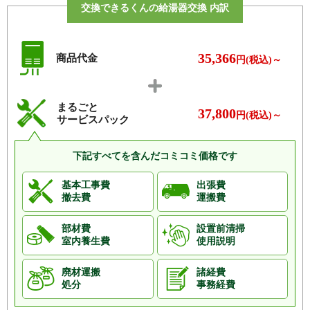
交換できるくんの給湯器交換 内訳
35,366
商品代金
円(税込)～
まるごと
37,800
円(税込)～
サービスパック
下記すべてを含んだコミコミ価格です
基本工事費
出張費
撤去費
運搬費
部材費
設置前清掃
室内養生費
使用説明
廃材運搬
諸経費
処分
事務経費