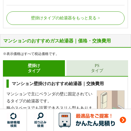
壁掛けタイプの給湯器をもっと見る
マンションのおすすめガス給湯器｜価格・交換費用
屋外の床に据置で設置されているタイプの給湯器で
屋外の床に据置で設置されているタイプの給湯器で
す。
す。
※表示価格はすべて税込価格です。
給湯器側面から配管が接続されています。
給湯器側面から配管が接続されています。
浴槽にある循環金具の数が1つだけの場合に該当し
浴槽にある循環金具の数が2つの場合に該当しま
壁掛け
PS
タイプ
タイプ
ます。
す。
マンション壁掛けのおすすめ給湯器｜交換費用
【基本工事費込セット】
リンナイ 給湯専用給湯器 [エ
コジョーズ][屋外据置型][16号][RUX-Eシリーズ][BL認
定品][W458×H596×D210mm][シャイニーシルバー]
マンションで主にベランダの壁に固定されてい
るタイプの給湯器です。
給湯専用
狭小スペースでも設置できるスリム型もありま
16号
す。
据置き
【基本工事費込セット】
パロマ 給湯専用給湯器 [ス
エコジョーズ