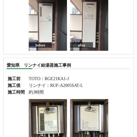
before
after
愛知県 リンナイ給湯器施工事例
施工前
TOTO：RGE21KA1-J
施工後
リンナイ：RUF-A2005SAT-L
施工時間
約3時間