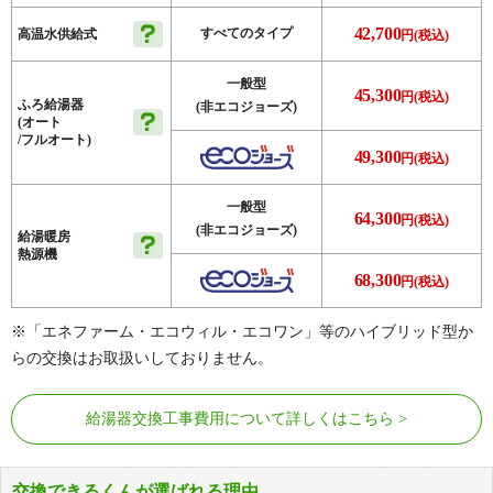
42,700
すべてのタイプ
高温水供給式
円(税込)
一般型
45,300
円(税込)
ふろ給湯器
(非エコジョーズ)
(オート
/フルオート)
49,300
円(税込)
一般型
64,300
円(税込)
(非エコジョーズ)
給湯暖房
熱源機
68,300
円(税込)
※「エネファーム・エコウィル・エコワン」等のハイブリッド型か
らの交換はお取扱いしておりません。
給湯器交換工事費用について詳しくはこちら
交換できるくんが選ばれる理由