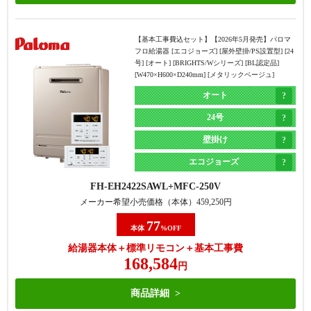
【基本工事費込セット】
【2026年5月発売】パロマ
フロ給湯器 [エコジョーズ] [屋外壁掛/PS設置型] [24
号] [オート] [BRIGHTS/Wシリーズ] [BL認定品]
[W470×H600×D240mm] [メタリックベージュ]
オート
24号
壁掛け
エコジョーズ
FH-EH2422SAWL
MFC-250V
メーカー希望小売価格（本体）
459,250
円
77
本体
%OFF
給湯器本体＋標準リモコン＋基本工事費
168,584
円
商品詳細