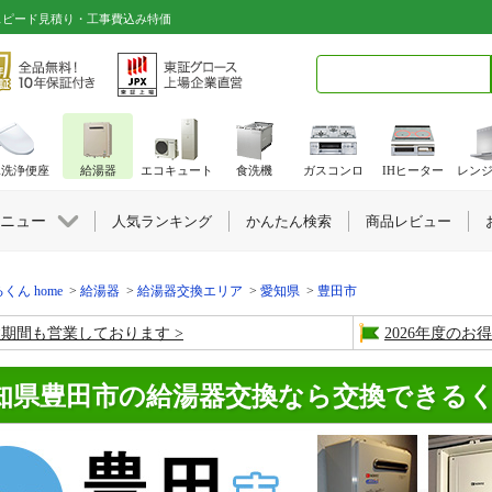
スピード見積り・工事費込み特価
検索キーワード入力
水洗浄便座
給湯器
エコキュート
食洗機
ガスコンロ
IHヒーター
レン
ニュー
人気ランキング
かんたん検索
商品レビュー
くん home
給湯器
給湯器交換エリア
愛知県
豊田市
盆期間も営業しております
2026年度の
知県豊田市の給湯器交換なら交換できる