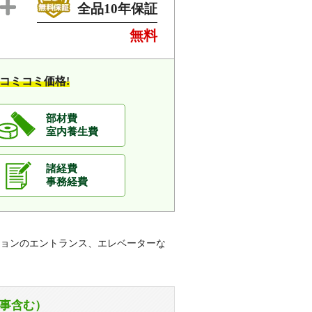
全品10年保証
無料
コミコミ価格!
部材費
室内養生費
諸経費
事務経費
ョンのエントランス、エレベーターな
事含む）