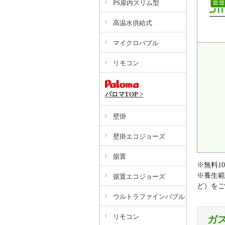
PS扉内スリム型
高温水供給式
マイクロバブル
リモコン
パロマTOP >
壁掛
壁掛エコジョーズ
据置
※無料1
※養生範
据置エコジョーズ
ど）をご
ウルトラファインバブル
リモコン
ガ