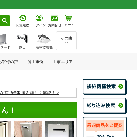
カート
お問合せ
閲覧履歴
ログイン
その他
>>
ジフード
蛇口
浴室乾燥機
お客様の声
施工事例
工事エリア
お得な補助金制度を詳しく解説！
くん！