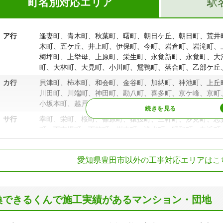
町名別対応エリア
駅
ア行
逢妻町、青木町、秋葉町、曙町、朝日ケ丘、朝日町、荒井
木町、五ケ丘、井上町、伊保町、今町、岩倉町、岩滝町、
梅坪町、上挙母、上原町、栄生町、永覚新町、永覚町、大
町、大林町、大見町、小川町、鴛鴨町、落合町、乙部ケ丘
カ行
貝津町、柿本町、和会町、金谷町、加納町、神池町、上丘
川田町、川端町、神田町、勘八町、喜多町、京ケ峰、京町
小坂本町、越戸町、古瀬間町、琴平町、寿町、駒新町、駒
サ行
幸町、栄町、桜町、篠原町、猿投町、三軒町、汐見町、志
町、下市場町、下林町、樹木町、浄水町、昭和町、白浜町
町、水源町、砂町、住吉町、聖心町、千石町、千足町
鉄豊田線
浄水駅、上豊田駅
タ行
大成町、太平町、高丘新町、高岡町、高岡本町、高上、高
愛知県豊田市以外の工事対応エリアはこ
猿投駅、平戸橋駅
高美町、宝町、滝見町、竹生町、竹町、竹元町、田代町、
鉄三河線
母駅、土橋駅、竹
寺、司町、月見町、土橋町、堤町、堤本町、貞宝町、寺部
町、渡合町、東新町、百々町、渡刈町、常盤町、十塚町、
八草駅、篠原駅、
換できるくんで施工実績があるマンション・団地
知環状鉄道線
駅、新豊田駅、新
ナ行
中島町、中田町、中根町、中町、西岡町、西岡町星ケ丘、
永覚駅、三河上郷
町、西町、西山町、日南町、野見町、野見山町