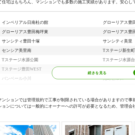
知高速交通東武丘陵線
陶磁資料館南駅、
て住宅はもちろん、マンションでも多数の施工実績があります。安心し
ハ行
配津町、白山町、八幡町、花丘町、花園町、花本町、東梅
町、日之出町、平井町、平芝町、平戸橋町、平山町、広川
町、広幡町、広美町、深田町、福受町、扶桑町、双美町、
町、保見ケ丘、保見町、本新町、本田町、本地町、本徳町
インペリアル日南杜の館
グローリアス豊
マ行
舞木町、前田町、前林町、前山町、桝塚東町、桝塚西町、
グローリアス豊田梅坪東
グローリアス豊
町、丸山町、美里、瑞穂町、水間町、御立町、緑ケ丘、御
サンシティ豊田十塚
サンシティ美里
町、宮町、美山町、御幸町、御幸本町、美和町、室町、明
センシア美里南
森町
Tステージ新生町
ヤ行
Tステージ水源公園
八草町、社町、矢並町、山之手、横山町、吉原町
Tステージ水源台
ラ行
Tステージ豊田WEST
竜宮町、竜神町
Tステージ平和町
ワ行
バンベール小川
若草町、若林東町、若林西町、若林東町中外根、若宮町
元町ヒルズ
ライオンズガーデン豊田寿町
ライオンズ豊田
ライオンズマンション豊田栄町
レジデンス・ザ
マンションでは管理規約で工事が制限されている場合がありますので事
ションについては一般的にオーナーへの許可が必要となるため、管理会