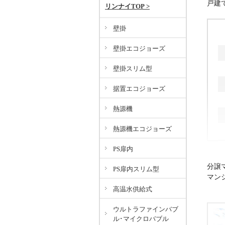
愛
戸建
リンナイTOP >
壁掛
壁掛エコジョーズ
壁掛スリム型
据置エコジョーズ
熱源機
熱源機エコジョーズ
PS扉内
分譲
PS扉内スリム型
マン
高温水供給式
ウルトラファインバブ
ル･マイクロバブル