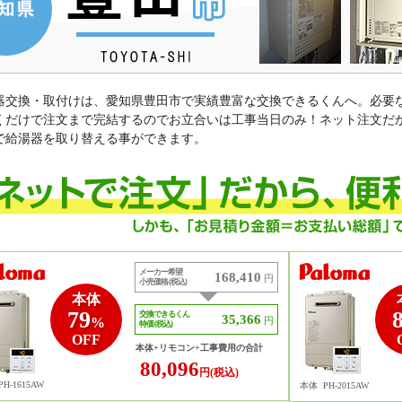
器交換・取付けは、愛知県豊田市で実績豊富な交換できるくんへ。必要
くだけで注文まで完結するのでお立合いは工事当日のみ！ネット注文だ
で給湯器を取り替える事ができます。
メーカー希望
168,410
円
小売価格 (税込)
本体
79
交換できるくん
35,366
%
円
特価 (税込)
OFF
本体+リモコン+工事費用の合計
80,096
円(税込)
PH-1615AW
本体
PH-2015AW