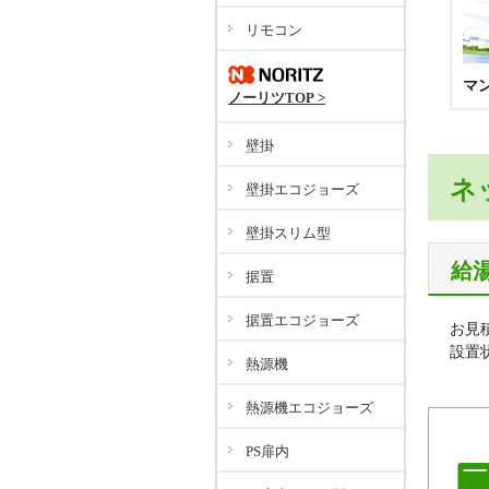
リモコン
マ
ノーリツTOP >
壁掛
ネ
壁掛エコジョーズ
壁掛スリム型
給
据置
据置エコジョーズ
お見
設置
熱源機
熱源機エコジョーズ
PS扉内