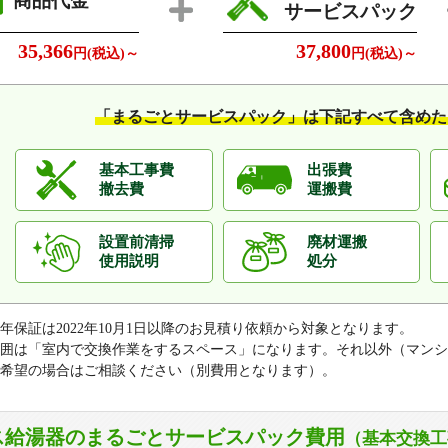
商品代金
サービスパック
35,366
37,800
円(税込)～
円(税込)～
「まるごとサービスパック」は
下記すべて含めた
基本工事費
出張費
撤去費
運搬費
設置前清掃
廃材運搬
使用説明
処分
0年保証は2022年10月1日以降のお見積り依頼から対象となります。
囲は「室内で交換作業をするスペース」になります。それ以外（マンシ
希望の場合はご相談ください（別費用となります）。
ス給湯器のまるごとサービスパック費用
（基本交換工