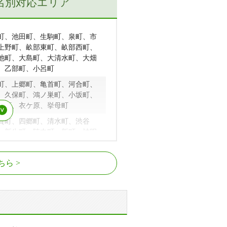
名別対応エリア
町、池田町、生駒町、泉町、市
上野町、畝部東町、畝部西町、
池町、大島町、大清水町、大畑
、乙部町、小呂町
町、上郷町、亀首町、河合町、
、久保町、鴻ノ巣町、小坂町、
場町、衣ケ原、挙母町
賀町、四郷町、清水町、渋谷
、新生町、陣中町、新町、神明
、梅坪駅
崎町、高橋町、高原町、高町、
ちら
、越戸駅、梅坪駅、豊田市駅、上挙
田中町、田町、田籾町、長興
村駅、若林駅、三河八橋駅
町、手呂町、手呂町樋田、天王
トヨタ町
保見駅、貝津駅、四郷駅、愛環梅坪
上挙母駅、三河豊田駅、末野原駅、
錦町、西新町、西田町、西中山
駅