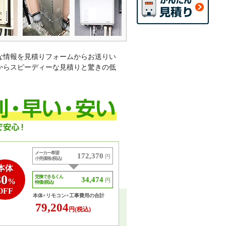
な情報を見積りフォームからお送りい
からスピーディーな見積りと驚きの低
メーカー希望
172,370
円
小売価格 (税込)
本体
80
交換できるくん
34,474
%
円
特価 (税込)
OFF
本体+リモコン+工事費用の合計
79,204
円(税込)