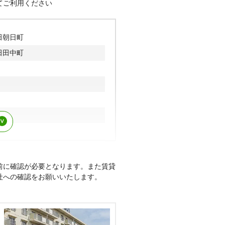
八草駅
てご利用ください
坪町、東保見町、東山町、久岡
町、広久手町、広路町、広田
平和町、豊栄町、宝来町、細谷
、本町
田朝日町
松ケ枝町、松平志賀町、丸根
田田中町
船町、宮上町、宮口町、宮前
和町、元城町、元町、元宮町、
梅坪アクシスフォート
・トヨタ
前に確認が必要となります。また賃貸
社への確認をお願いいたします。
※その他、多数の実績がございます。