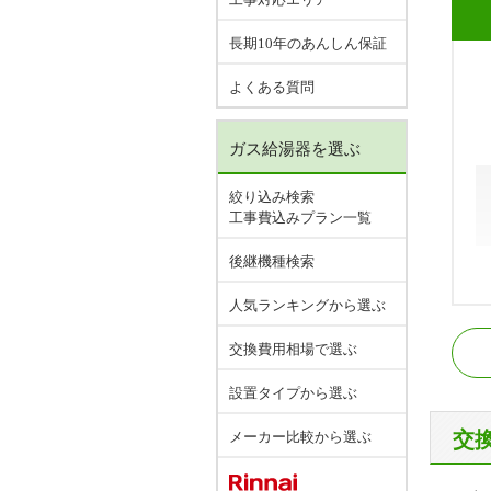
長期10年のあんしん保証
よくある質問
ガス給湯器を選ぶ
絞り込み検索
工事費込みプラン一覧
後継機種検索
人気ランキングから選ぶ
名
交換費用相場で選ぶ
名
設置タイプから選ぶ
交
メーカー比較から選ぶ
愛