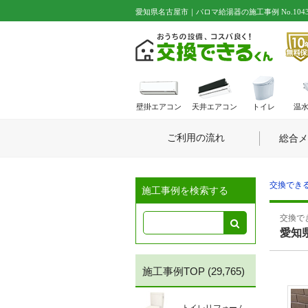
愛知県名古屋市｜パロマ給湯器の施工事例 No.1043
壁掛エアコン
天井エアコン
トイレ
温
ご利用の流れ
総合メ
交換できる
施工事例を検索する
交換でき
愛知
施工事例TOP
(29,765)