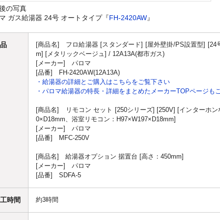
後の写真
マ ガス給湯器 24号 オートタイプ『
FH-2420AW
』
品
[商品名] フロ給湯器 [スタンダード] [屋外壁掛/PS設置型] [24号] [
m] [メタリックベージュ] / 12A13A(都市ガス)
[メーカー] パロマ
[品番] FH-2420AW(12A13A)
・給湯器の詳細とご購入はこちらをご覧下さい
・パロマ給湯器の特長・詳細をまとめたメーカーTOPページも
[商品名] リモコン セット [250シリーズ] [250V] [インターホン
0×D18mm、浴室リモコン：H97×W197×D18mm]
[メーカー] パロマ
[品番] MFC-250V
[商品名] 給湯器オプション 据置台 [高さ：450mm]
[メーカー] パロマ
[品番] SDFA-5
工時間
約3時間