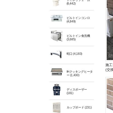
トイレリフォーム
(6,442)
ビルトインコンロ
(4,849)
ビルトイン食洗機
(3,685)
蛇口
(4,183)
施工
(交
IHクッキングヒータ
ー
(1,430)
ディスポーザー
(181)
カップボード
(231)