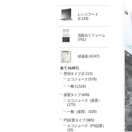
レンジフード
(2,145)
洗面台リフォーム
(761)
給湯器
(4,047)
全て
(4,047)
壁掛タイプ
(2,113)
エコジョーズ
(579)
一般
(1,518)
据置タイプ
(496)
エコジョーズ（据置）
(175)
一般（据置）
(320)
PS設置タイプ
(965)
エコジョーズ（PS設置）
(15)