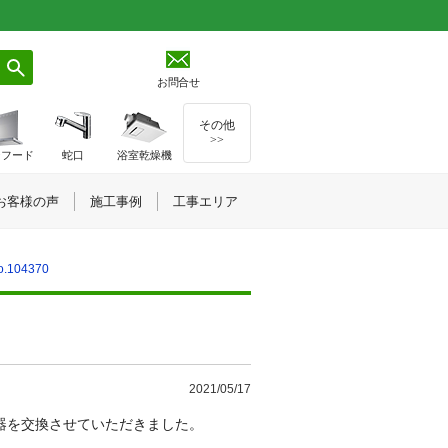
お問合せ
その他
>>
ジフード
蛇口
浴室乾燥機
お客様の声
施工事例
工事エリア
104370
）
2021/05/17
器を交換させていただきました。