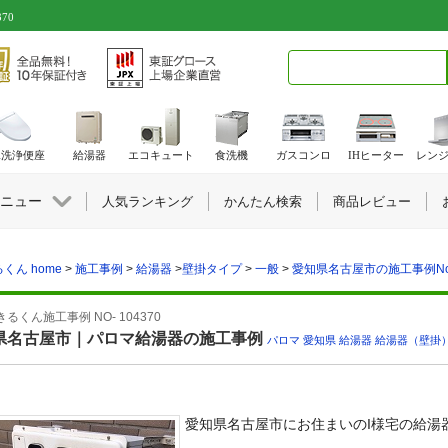
70
検索キーワード入力
水洗浄便座
給湯器
エコキュート
食洗機
ガスコンロ
IHヒーター
レン
ニュー
人気ランキング
かんたん検索
商品レビュー
くん home
>
施工事例
>
給湯器
>
壁掛タイプ
>
一般
>
愛知県名古屋市の施工事例No.
るくん施工事例 NO- 104370
県名古屋市｜パロマ給湯器の施工事例
パロマ
,
愛知県
,
給湯器
,
給湯器（壁掛
愛知県名古屋市にお住まいのI様宅の給湯