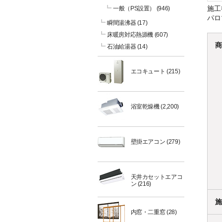
施工
一般（PS設置）
(946)
パロ
瞬間湯沸器
(17)
床暖房対応熱源機
(607)
商
石油給湯器
(14)
エコキュート
(215)
浴室乾燥機
(2,200)
壁掛エアコン
(279)
天井カセットエアコ
ン
(216)
施
内窓・二重窓
(28)