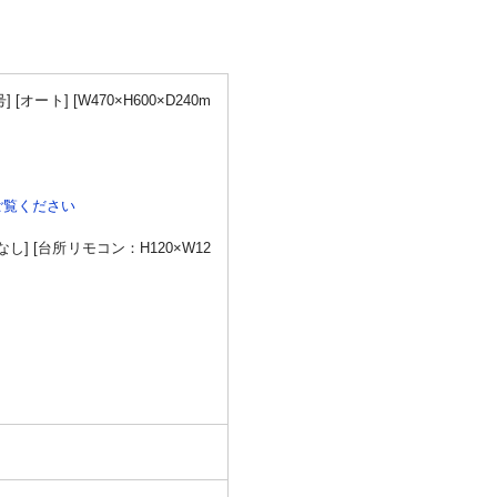
オート] [W470×H600×D240m
ご覧ください
なし] [台所リモコン：H120×W12