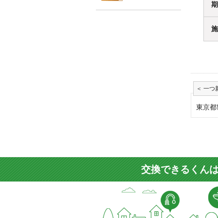
期
施
東京都
交換できるくんは