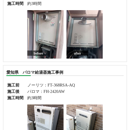
施工時間
約3時間
before
after
愛知県 パロマ給湯器施工事例
施工前
ノーリツ：FT-368RSA-AQ
施工後
パロマ：FH-2420AW
施工時間
約3時間