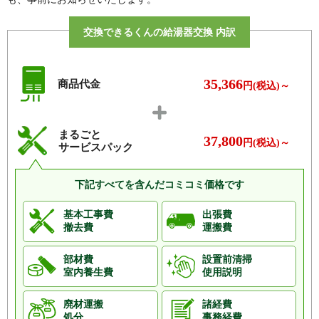
西町
ヤ行
矢田、山方町、大和町、斧口
交換できるくんの給湯器交換 内訳
ラ行
りんくう町
ワ行
若松町、脇田口
35,366
商品代金
円(税込)～
まるごと
37,800
円(税込)～
サービスパック
下記すべてを含んだコミコミ価格です
基本工事費
出張費
撤去費
運搬費
部材費
設置前清掃
室内養生費
使用説明
廃材運搬
諸経費
処分
事務経費