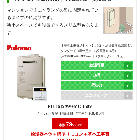
コジョーズ][屋外据置型][16号][RUX-Eシリーズ][BL認
定品][W458×H596×D210mm][シャイニーシルバー]
マンションで主にベランダの壁に固定されてい
るタイプの給湯器です。
給湯専用
狭小スペースでも設置できるスリム型もありま
16号
す。
据置き
【基本工事費込セット】
パロマ 給湯専用給湯器 [ス
エコジョーズ
タンダード] [屋外壁掛/PS設置型] [16号]
[W350×H520×D135mm] [メタリックベージュ]
現在と同じ
浴槽隣接タイプ
RUX-E1616G(A)
MC-145V(A)
浴槽隣接タイプ
(2つ穴)から
給湯専用
メーカー希望小売価格（本体）
239,800
円
(2つ穴)
据置タイプ(1つ穴)
16号
60
本体
%OFF
に交換
に交換
壁掛け
給湯器本体＋標準リモコン＋基本工事費
143,818
円
エコジョーズ
PH-1615AW
MC-150V
商品詳細
メーカー希望小売価格（本体）
168,410
円
79
本体
%OFF
【基本工事費込セット】
パロマ フロ給湯器 [非エコジ
給湯器本体＋標準リモコン＋基本工事費
ョーズ] [屋外据置型] [20号] [オート] [給水・給湯接続