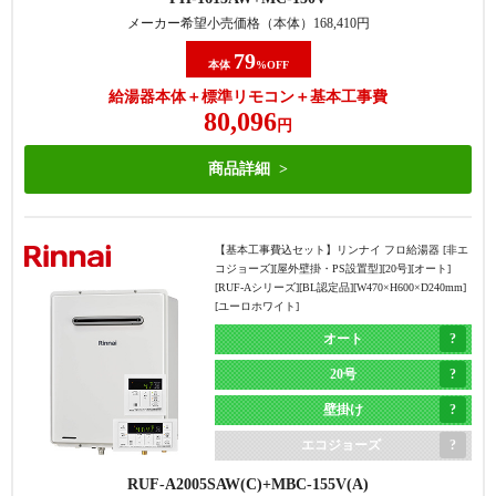
メーカー希望小売価格（本体）
168,410
円
79
本体
%OFF
給湯器本体＋標準リモコン＋基本工事費
80,096
円
商品詳細
【基本工事費込セット】
リンナイ フロ給湯器 [非エ
コジョーズ][屋外壁掛・PS設置型][20号][オート]
[RUF-Aシリーズ][BL認定品][W470×H600×D240mm]
[ユーロホワイト]
オート
20号
壁掛け
エコジョーズ
RUF-A2005SAW(C)
MBC-155V(A)