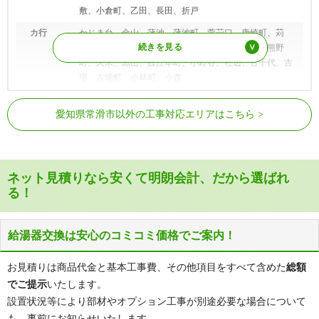
敷、小倉町、乙田、長田、折戸
カ行
かじま台、金山、蒲池、蒲池町、萱苅口、唐崎町、苅
屋、苅屋町、北古千代、北汐見坂、北条、熊野、熊野
町、久米、黒山、鯉江本町、小鈴谷、社辺、古千代、古
場、古場町、小林町、小森
サ行
坂井、栄町、椎池、椎草南割、椎垂木、椎田奥、椎田
大野町駅、西ノ口駅、蒲池駅、榎戸
名鉄常滑線
愛知県常滑市以外の工事対応エリアはこちら
口、塩田町、下隅、柴山、蛇廻間、上納、庄兵衛新田、
駅、多屋駅、常滑駅
新開町、新田町、新浜町、神明町、末広町、菅場、住吉
常滑駅、りんくう常滑駅、中部国際空
町、青海町、瀬木町、セントレア
名鉄空港線
港駅
タ行
高坂、堕星、多屋、多屋町、樽水、樽水町、千代、長
ネット見積りなら安くて明朗会計、だから選ばれ
間、千代ケ丘、天竺、樋掛、陶郷町、酉新田、鳥根、飛
る！
渡川
ナ行
仲井、中大流、中椎田、中千代、長峰一ノ切、長峰二ノ
切、長峰三ノ切、長峰四ノ切、新池、西阿野、錦町、西
給湯器交換は安心のコミコミ価格でご案内！
梨木、虹の丘、西之口、二ノ田、二ノ割
お見積りは商品代金と基本工事費、その他項目をすべて含めた
総額
ハ行
白山町、花狭間、原松町、晩台町、桧原、平池、広内、
でご提示
いたします。
広目、古道、古道東割、古社、保示町、本郷町、本町
設置状況等により部材やオプション工事が別途必要な場合について
マ行
港町、南古千代、南蛇廻間、南飛渡、耳切、明和町、森
も、事前にお知らせいたします。