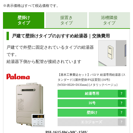
※表示価格はすべて税込価格です。
壁掛け
据置き
浴槽隣接
タイプ
タイプ
タイプ
戸建て壁掛けタイプのおすすめ給湯器｜交換費用
戸建てで外壁に固定されているタイプの給湯器
です。
給湯器下側から配管が接続されています
【基本工事費込セット】
パロマ 給湯専用給湯器 [ス
タンダード] [屋外壁掛/PS設置型] [16号]
[W350×H520×D135mm] [メタリックベージュ]
給湯専用
16号
壁掛け
エコジョーズ
PH-1615AW
MC-150V