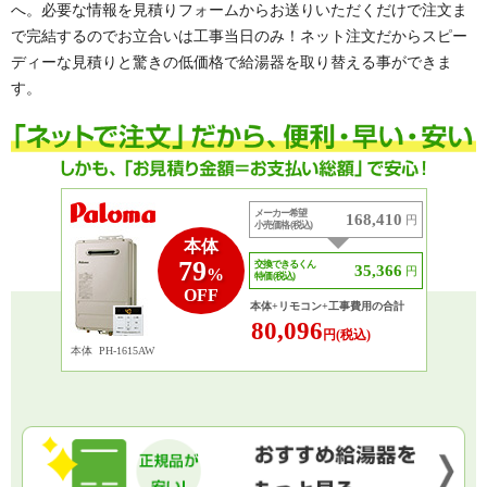
へ。必要な情報を見積りフォームからお送りいただくだけで注文ま
で完結するのでお立合いは工事当日のみ！ネット注文だからスピー
ディーな見積りと驚きの低価格で給湯器を取り替える事ができま
す。
メーカー希望
168,410
円
小売価格 (税込)
本体
79
交換できるくん
35,366
円
%
特価 (税込)
OFF
本体+リモコン+工事費用の合計
80,096
円(税込)
本体
PH-1615AW