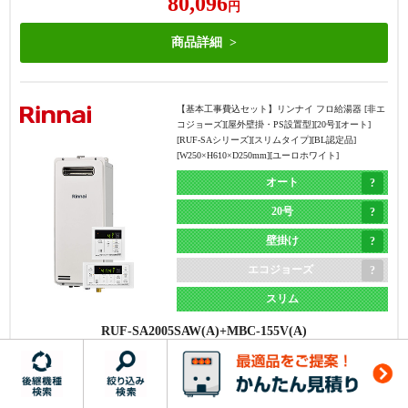
80,096
20A] [W534×H670×D240mm] [メタリックベージュ]
円
オート
商品詳細
20号
・機器の交換のみで完了する
・機器の交換+1つ穴への交換用
据置き
・商品ラインナップはエコジョ
部材+対応費が必要
【基本工事費込セット】
リンナイ フロ給湯器 [非エ
エコジョーズ
ーズのみのため、1つ穴の非エ
・商品ラインナップは、非エコ
コジョーズ][屋外壁掛・PS設置型][20号][オート]
[RUF-SAシリーズ][スリムタイプ][BL認定品]
コジョーズタイプに交換した方
ジョーズもエコジョーズも両方
FH-2023SAR
MFC-250V
[W250×H610×D250mm][ユーロホワイト]
が安くなる場合もある
ある
メーカー希望小売価格（本体）
435,600
円
オート
71
本体
%OFF
20号
給湯器本体＋標準リモコン＋基本工事費
壁掛け
185,281
円
エコジョーズ
商品詳細
スリム
RUF-SA2005SAW(A)
MBC-155V(A)
メーカー希望小売価格（本体）
411,400
円
【基本工事費込セット】
ノーリツ フロ給湯器 [エコジ
ョーズ][屋外据置型][20号][オート][GT-C72-1シリーズ]
73
本体
%OFF
[BL認定品][W539×H638×D240mm][プレシャスシルバ
ー]