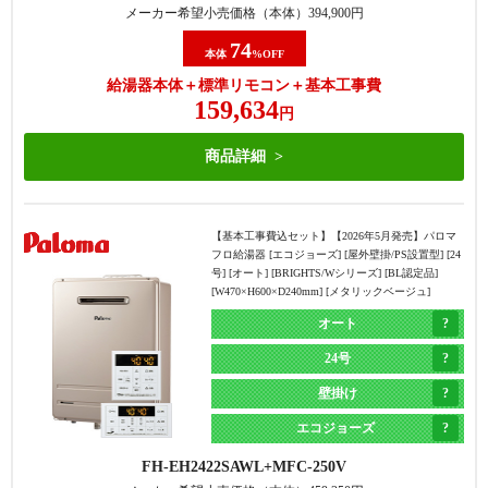
メーカー希望小売価格（本体）
394,900
円
74
本体
%OFF
給湯器本体＋標準リモコン＋基本工事費
159,634
円
商品詳細
【基本工事費込セット】
【2026年5月発売】パロマ
フロ給湯器 [エコジョーズ] [屋外壁掛/PS設置型] [24
号] [オート] [BRIGHTS/Wシリーズ] [BL認定品]
[W470×H600×D240mm] [メタリックベージュ]
オート
24号
壁掛け
エコジョーズ
FH-EH2422SAWL
MFC-250V