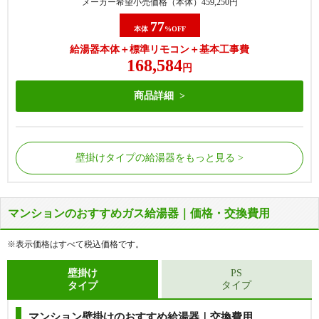
メーカー希望小売価格（本体）
459,250
円
77
本体
%OFF
給湯器本体＋標準リモコン＋基本工事費
168,584
円
商品詳細
壁掛けタイプの給湯器をもっと見る
マンションのおすすめガス給湯器｜価格・交換費用
屋外の床に据置で設置されているタイプの給湯器で
屋外の床に据置で設置されているタイプの給湯器で
す。
す。
※表示価格はすべて税込価格です。
給湯器側面から配管が接続されています。
給湯器側面から配管が接続されています。
浴槽にある循環金具の数が1つだけの場合に該当し
浴槽にある循環金具の数が2つの場合に該当しま
壁掛け
PS
タイプ
タイプ
ます。
す。
マンション壁掛けのおすすめ給湯器｜交換費用
【基本工事費込セット】
リンナイ 給湯専用給湯器 [エ