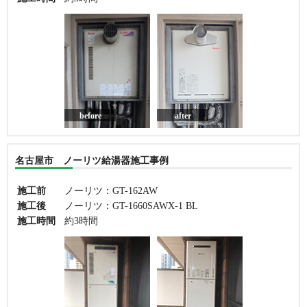
before
after
名古屋市 ノーリツ給湯器施工事例
施工前
ノーリツ：GT-162AW
施工後
ノーリツ：GT-1660SAWX-1 BL
施工時間
約3時間