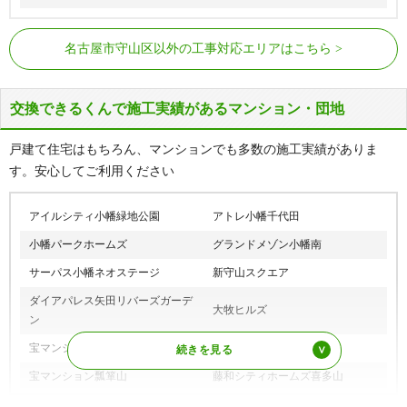
JR中央本線
新守山駅
名古屋市守山区以外の工事対応エリアはこちら
守山自衛隊前駅、瓢箪山駅、小幡駅、
名鉄瀬戸線
喜多山駅、大森・金城学院前駅
交換できるくんで施工実績があるマンション・団地
守山駅、金屋駅、川宮駅、川村駅、白
ゆとりーとライン
沢渓谷駅、小幡緑地駅
戸建て住宅はもちろん、マンションでも多数の施工実績がありま
す。安心してご利用ください
アイルシティ小幡緑地公園
アトレ小幡千代田
小幡パークホームズ
グランドメゾン小幡南
サーパス小幡ネオステージ
新守山スクエア
ダイアパレス矢田リバーズガーデ
大牧ヒルズ
ン
宝マンション小幡苗代
宝マンション新守山
宝マンション瓢箪山
藤和シティホームズ喜多山
藤和シティホームズ新守山
パークシティエムズガーデン