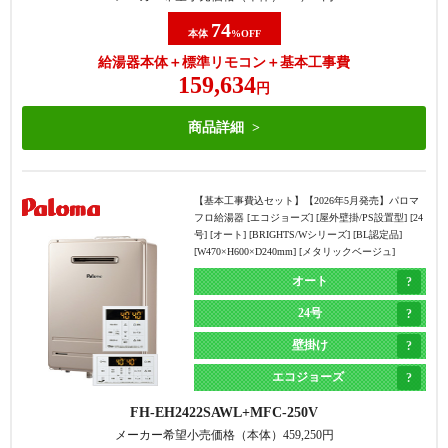
74
本体
%OFF
給湯器本体＋標準リモコン＋基本工事費
159,634
円
商品詳細
【基本工事費込セット】
【2026年5月発売】パロマ
フロ給湯器 [エコジョーズ] [屋外壁掛/PS設置型] [24
号] [オート] [BRIGHTS/Wシリーズ] [BL認定品]
[W470×H600×D240mm] [メタリックベージュ]
オート
24号
壁掛け
エコジョーズ
FH-EH2422SAWL
MFC-250V
メーカー希望小売価格（本体）
459,250
円