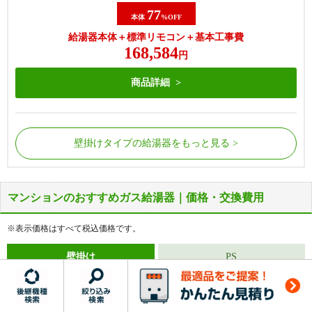
77
本体
%OFF
給湯器本体＋標準リモコン＋基本工事費
168,584
円
商品詳細
壁掛けタイプの給湯器をもっと見る
マンションのおすすめガス給湯器｜価格・交換費用
屋外の床に据置で設置されているタイプの給湯器で
屋外の床に据置で設置されているタイプの給湯器で
す。
す。
※表示価格はすべて税込価格です。
給湯器側面から配管が接続されています。
給湯器側面から配管が接続されています。
浴槽にある循環金具の数が1つだけの場合に該当し
浴槽にある循環金具の数が2つの場合に該当しま
壁掛け
PS
タイプ
タイプ
ます。
す。
マンション壁掛けのおすすめ給湯器｜交換費用
【基本工事費込セット】
リンナイ 給湯専用給湯器 [エ
コジョーズ][屋外据置型][16号][RUX-Eシリーズ][BL認