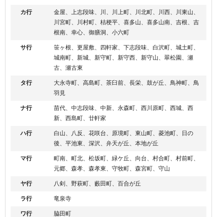
カ行
金屋、上志段味、川、川上町、川北町、川西、川東山、
川宮町、川村町、桔梗平、喜多山、喜多山南、吉根、吉
根南、幸心、御膳洞、小六町
サ行
笹ヶ根、更屋敷、四軒家、下志段味、白沢町、城土町、
城南町、新城、新守町、新守西、新守山、翠松園、瀬
古、瀬古東
タ行
大永寺町、高島町、茶臼前、長栄、鼓が丘、鳥神町、鳥
羽見
ナ行
苗代、中志段味、中新、永森町、西川原町、西城、西
新、西島町、廿軒家
ハ行
白山、八反、花咲台、原境町、東山町、菱池町、日の
後、平池東、深沢、弁天が丘、本地が丘
マ行
町南、町北、松坂町、緑ケ丘、向台、村合町、村前町、
元郷、森孝、森孝東、守牧町、森宮町、守山
ヤ行
八剣、野萩町、藪田町、百合が丘
ラ行
竜泉寺
ワ行
脇田町