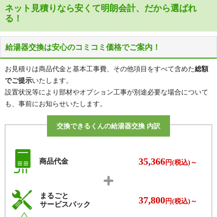
ネット見積りなら安くて明朗会計、だから選ばれ
る！
給湯器交換は安心のコミコミ価格でご案内！
お見積りは商品代金と基本工事費、その他項目をすべて含めた
総額
でご提示
いたします。
設置状況等により部材やオプション工事が別途必要な場合について
も、事前にお知らせいたします。
交換できるくんの給湯器交換 内訳
35,366
商品代金
円(税込)～
まるごと
37,800
円(税込)～
サービスパック