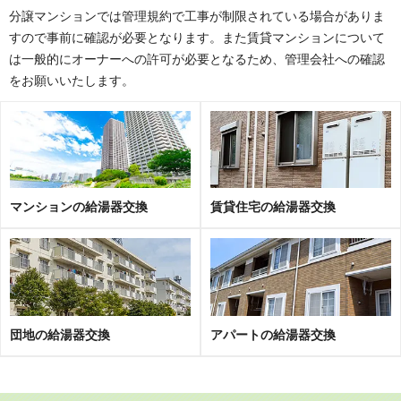
分譲マンションでは管理規約で工事が制限されている場合がありま
ファミリアーレもりやま
プライムガーデン大森
すので事前に確認が必要となります。また賃貸マンションについて
ポレスターブロードシティ新守山
三井農林藤ヶ丘ハイツ
は一般的にオーナーへの許可が必要となるため、管理会社への確認
をお願いいたします。
守山スイートプレイスエアレジデ
メゾン千代田
ンス
ライオンズマンション小幡城南
ライオンズ守山ディアクオーレ
ラドーニ守山瀬古
ルミネシティ守山
※その他、多数の実績がございます。
マンションの給湯器交換
賃貸住宅の給湯器交換
団地の給湯器交換
アパートの給湯器交換