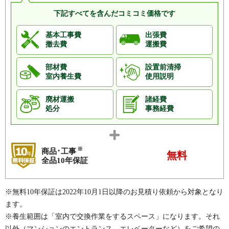
下記すべてを含んだコミコミ価格です
基本工事費
出張費
撤去費
運搬費
部材費
設置前清掃
室内養生費
使用説明
廃材運搬
諸経費
処分
事務経費
※
商品･工事
無料
全品10年保証
※無料10年保証は2022年10月1日以降のお見積り依頼から対象となり
ます。
※養生範囲は「室内で交換作業をするスペース」になります。それ
以外（マンションのエントランス、エレベーターなど）をご希望の