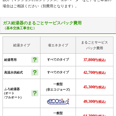
場合はご相談ください（別費用となります）。
ガス給湯器のまるごとサービスパック費用
（基本交換工事含む）
まるごとサービス
給湯タイプ
省エネタイプ
パック費用
37,800
すべてのタイプ
給湯専用
円(税込)
42,700
すべてのタイプ
高温水供給式
円(税込)
一般型
45,300
円(税込)
ふろ給湯器
(非エコジョーズ)
(オート
/フルオート)
49,300
円(税込)
一般型
64,300