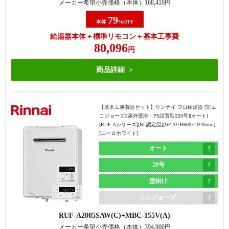
メーカー希望小売価格（本体）
168,410
円
79
本体
%OFF
給湯器本体＋標準リモコン＋基本工事費
80,096
円
商品詳細
【基本工事費込セット】
リンナイ フロ給湯器 [非エ
コジョーズ][屋外壁掛・PS設置型][20号][オート]
[RUF-Aシリーズ][BL認定品][W470×H600×D240mm]
[ユーロホワイト]
オート
20号
壁掛け
エコジョーズ
RUF-A2005SAW(C)
MBC-155V(A)
メーカー希望小売価格（本体）
394,900
円