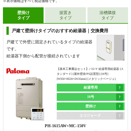
※表示価格はすべて税込価格です。
壁掛け
据置き
浴槽隣接
タイプ
タイプ
タイプ
戸建て壁掛けタイプのおすすめ給湯器｜交換費用
戸建てで外壁に固定されているタイプの給湯器
です。
給湯器下側から配管が接続されています
【基本工事費込セット】
パロマ 給湯専用給湯器 [ス
タンダード] [屋外壁掛/PS設置型] [16号]
[W350×H520×D135mm] [メタリックベージュ]
給湯専用
16号
壁掛け
エコジョーズ
PH-1615AW
MC-150V