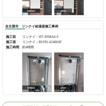
before
after
名古屋市 リンナイ給湯器施工事例
施工前
リンナイ：HT-305RA4-S
施工後
リンナイ：RUFH-A2400AT
施工時間
約4時間
before
after