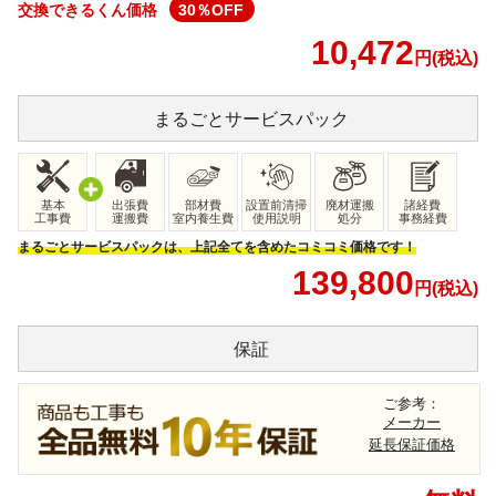
交換できるくん価格
30
％OFF
10,472
円(税込)
まるごと
サービスパック
基本
出張費
部材費
設置前清掃
廃材運搬
諸経費
工事費
運搬費
室内養生費
使用説明
処分
事務経費
まるごとサービスパックは、上記全てを含めたコミコミ価格です！
139,800
円(税込)
保証
ご参考：
メーカー
延長保証価格