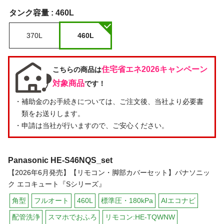
タンク容量 :
460L
370L
460L
住宅省エネ2026キャンペーン
こちらの商品は
対象商品
です！
・補助金のお手続きについては、ご注文後、当社より必要書
類をお送りします。
・申請は当社が行いますので、ご安心ください。
Panasonic
HE-S46NQS_set
【2026年6月発売】【リモコン・脚部カバーセット】パナソニッ
ク エコキュート『Sシリーズ』
角型
フルオート
460L
標準圧・180kPa
AIエコナビ
配管洗浄
スマホでおふろ
リモコン:HE-TQWNW