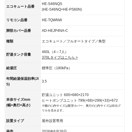
HE-S46NQS
エコキュート品番
(HE-S46NQ+HE-PS60N)
リモコン品番
HE-TQWNW
脚部カバー品番
AD-HEJP4NA-C
種類
エコキュート／フルオートタイプ／角型
460L（4～7人）
貯湯タンク容量
370Lタイプはこちら >
給湯圧
標準圧（180kPa）
年間給湯保温効率(JI
3.5
S)
貯湯ユニット 600×680×2170
本体サイズmm
ヒートポンプユニット 799(+68)×299(+33)×672
(幅×奥行×高さ)
※幅の( )内サイズは配管カバー、奥行の( )内サイズは吹出グ
リルを含みます。
設置タイプ
屋外設置専用
発売
2026年6月26日