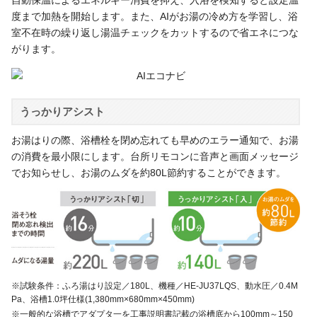
自動保温によるエネルギー消費を抑え、入浴を検知すると設定温
度まで加熱を開始します。また、AIがお湯の冷め方を学習し、浴
室不在時の繰り返し湯温チェックをカットするので省エネにつな
がります。
うっかりアシスト
お湯はりの際、浴槽栓を閉め忘れても早めのエラー通知で、お湯
の消費を最小限にします。台所リモコンに音声と画面メッセージ
でお知らせし、お湯のムダを約80L節約することができます。
※試験条件：ふろ湯はり設定／180L、機種／HE-JU37LQS、動水圧／0.4M
Pa、浴槽1.0坪仕様(1,380mm×680mm×450mm)
※一般的な浴槽でアダプタ一を工事説明書記載の浴槽底から100mm～150