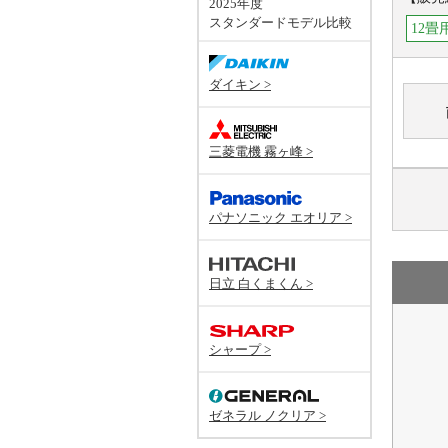
2025年度
スタンダードモデル比較
12畳
ダイキン >
三菱電機 霧ヶ峰 >
パナソニック エオリア >
日立 白くまくん >
シャープ >
ゼネラル ノクリア >