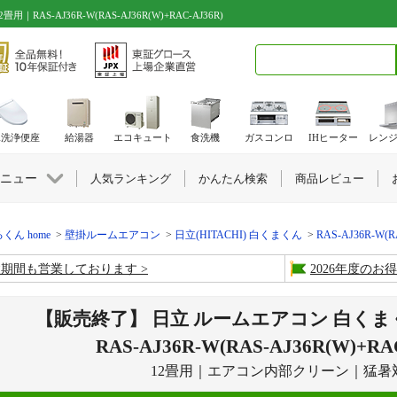
-AJ36R-W(RAS-AJ36R(W)+RAC-AJ36R)
検索キーワード入力
水洗浄便座
給湯器
エコキュート
食洗機
ガスコンロ
IHヒーター
レン
ニュー
人気ランキング
かんたん検索
商品レビュー
くん home
壁掛ルームエアコン
日立(HITACHI) 白くまくん
RAS-AJ36R-W(R
盆期間も営業しております
2026年度の
【販売終了】 日立 ルームエアコン 白くま
RAS-AJ36R-W(RAS-AJ36R(W)+RA
12畳用｜エアコン内部クリーン｜猛暑