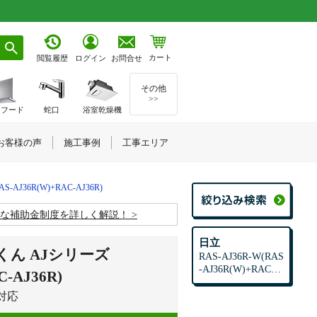
カート
お問合せ
閲覧履歴
ログイン
その他
>>
ジフード
蛇口
浴室乾燥機
お客様の声
施工事例
工事エリア
AS-AJ36R(W)+RAC-AJ36R)
お得な補助金制度を詳しく解説！
日立
くん AJシリーズ
RAS-AJ36R-W(RAS
-AJ36R(W)+RAC-A
C-AJ36R)
J36R)
対応