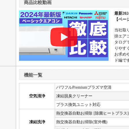
商品比較動画
最新20
【ベー
当社取り
掛エア
タログ
りやす
お求め
ド編で
機能一覧
パワフルPremiumプラズマ空清
空気清浄
凍結脱臭クリーナー
プラス換気ユニット対応
熱交換器自動お掃除 [除菌ヒートプラス]
凍結洗浄
熱交換器自動お掃除(室外機)