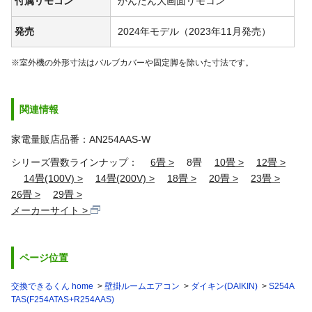
付属リモコン
かんたん大画面リモコン
発売
2024年モデル（2023年11月発売）
※室外機の外形寸法はバルブカバーや固定脚を除いた寸法です。
関連情報
家電量販店品番：AN254AAS-W
シリーズ畳数ラインナップ：
6畳
8畳
10畳
12畳
14畳(100V)
14畳(200V)
18畳
20畳
23畳
26畳
29畳
メーカーサイト
ページ位置
交換できるくん home
壁掛ルームエアコン
ダイキン(DAIKIN)
S254A
TAS(F254ATAS+R254AAS)