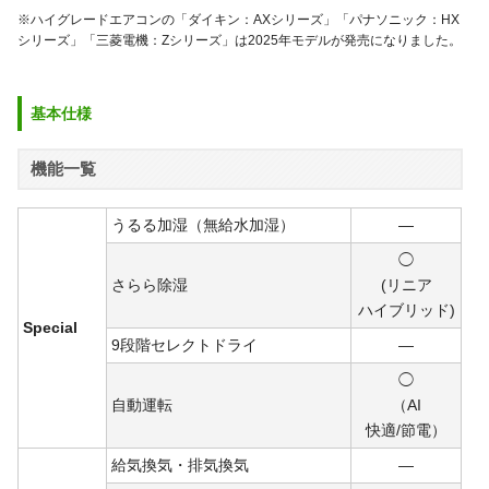
※ハイグレードエアコンの「ダイキン：AXシリーズ」「パナソニック：HX
シリーズ」「三菱電機：Zシリーズ」は2025年モデルが発売になりました。
基本仕様
機能一覧
うるる加湿（無給水加湿）
―
◯
さらら除湿
(リニア
ハイ
ブリ
ッド)
Special
9段階セレクトドライ
―
◯
自動運転
（AI
快適/
節電）
給気換気・排気換気
―