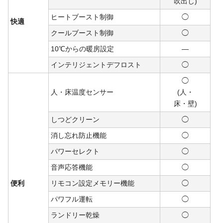
吹出し)
ヒートブースト制御
◯
快適
クールブースト制御
◯
10℃からの暖房設定
―
インテリジェントデフロスト
◯
◯
人・床温度センサー
(人・
床・
壁)
しつどクリーン
◯
消し忘れ防止機能
◯
パワーセレクト
◯
音声応答機能
◯
便利
リモコン設定メモリー機能
◯
パワフル運転
◯
ランドリー乾燥
◯