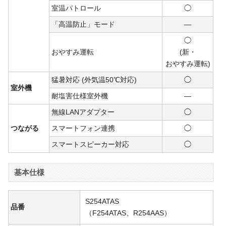
室温パトロール
◯
「高温防止」モード
―
◯
おやすみ運転
(新・
おや
すみ
運転)
猛暑対応 (外気温50℃対応)
◯
室外機
耐塩害仕様室外機
―
無線LANアダプター
◯
つながる
スマートフォン連携
◯
スマートスピーカー対応
◯
基本仕様
S254ATAS
品番
（F254ATAS、R254AAS）