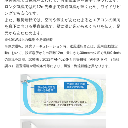
ロング気流では約12m先※まで快適気流が届くため、ワイドリビ
ングでも安心です。
また、暖房運転では、空間や床面があたたまるとエアコンの風向
を真下に向ける垂直気流で、壁に沿い床からぬくもりを伝え、足
元からあたためます。
※4.0kW以上の機種 冷房運転時
※冷房運転、冷房サーキュレーション時、送風運転または、風向自動設定
時において、設置場所からの距離12m、天井から30mmの位置で風速0.4m/s
の気流を計測。試験機：2022年AN40ZRPと同等機種（AN40TRP）（当社
調べ） 設置環境や運転条件等により、風速・到達距離は異なります。