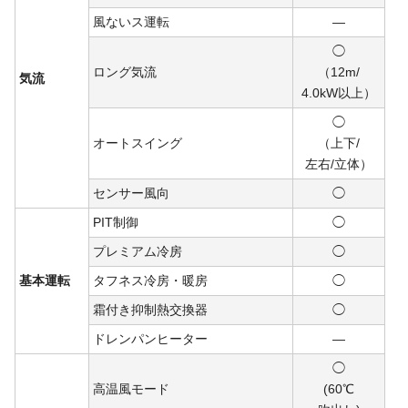
風ないス運転
―
◯
ロング気流
（12m/
気流
4.0kW
以上）
◯
オートスイング
（上下/
左右/
立体）
センサー風向
◯
PIT制御
◯
プレミアム冷房
◯
基本運転
タフネス冷房・暖房
◯
霜付き抑制熱交換器
◯
ドレンパンヒーター
―
◯
高温風モード
(60℃