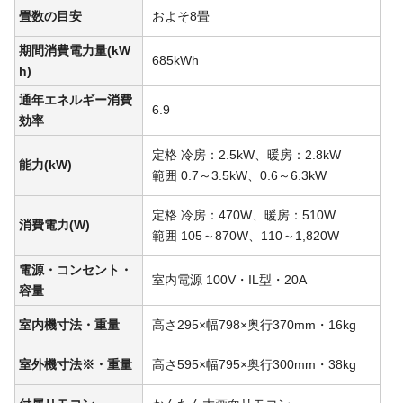
畳数の目安
およそ8畳
期間消費電力量(kW
685kWh
h)
通年エネルギー消費
6.9
効率
定格 冷房：2.5kW、暖房：2.8kW
能力(kW)
範囲 0.7～3.5kW、0.6～6.3kW
定格 冷房：470W、暖房：510W
消費電力(W)
範囲 105～870W、110～1,820W
電源・コンセント・
室内電源 100V・IL型・20A
容量
室内機寸法・重量
高さ295×幅798×奥行370mm・16kg
室外機寸法※・重量
高さ595×幅795×奥行300mm・38kg