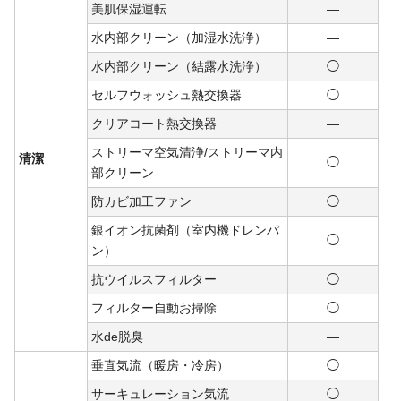
美肌保湿運転
―
水内部クリーン（加湿水洗浄）
―
水内部クリーン（結露水洗浄）
◯
セルフウォッシュ熱交換器
◯
クリアコート熱交換器
―
ストリーマ空気清浄/ストリーマ内
清潔
◯
部クリーン
防カビ加工ファン
◯
銀イオン抗菌剤（室内機ドレンパ
◯
ン）
抗ウイルスフィルター
◯
フィルター自動お掃除
◯
水de脱臭
―
垂直気流（暖房・冷房）
◯
サーキュレーション気流
◯