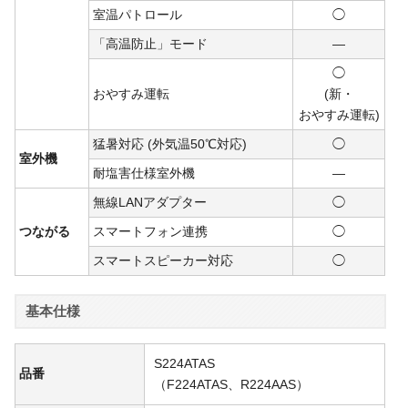
室温パトロール
◯
「高温防止」モード
―
◯
おやすみ運転
(新・
おや
すみ
運転)
猛暑対応 (外気温50℃対応)
◯
室外機
耐塩害仕様室外機
―
無線LANアダプター
◯
つながる
スマートフォン連携
◯
スマートスピーカー対応
◯
基本仕様
S224ATAS
品番
（F224ATAS、R224AAS）