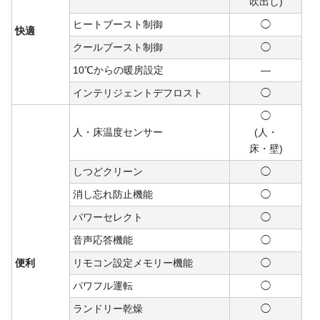
吹出し)
ヒートブースト制御
◯
快適
クールブースト制御
◯
10℃からの暖房設定
―
インテリジェントデフロスト
◯
◯
人・床温度センサー
(人・
床・
壁)
しつどクリーン
◯
消し忘れ防止機能
◯
パワーセレクト
◯
音声応答機能
◯
便利
リモコン設定メモリー機能
◯
パワフル運転
◯
ランドリー乾燥
◯