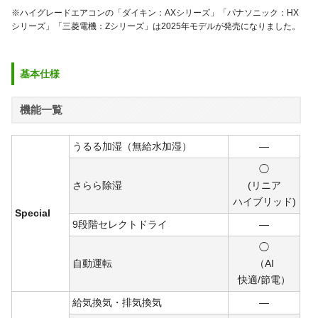
※ハイグレードエアコンの「ダイキン：AXシリーズ」「パナソニック：HX
シリーズ」「三菱電機：Zシリーズ」は2025年モデルが発売になりました。
基本仕様
機能一覧
うるる加湿（無給水加湿）
―
◯
さらら除湿
(リニア
ハイ
ブリ
ッド)
Special
9段階セレクトドライ
―
◯
自動運転
（AI
快適/
節電）
給気換気・排気換気
―