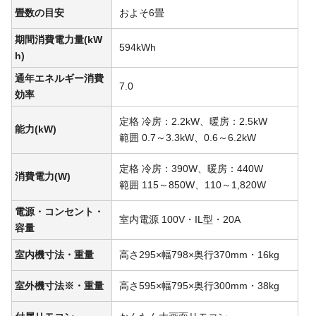
畳数の目安
およそ6畳
期間消費電力量(kW
594kWh
h)
通年エネルギー消費
7.0
効率
定格 冷房：2.2kW、暖房：2.5kW
能力(kW)
範囲 0.7～3.3kW、0.6～6.2kW
定格 冷房：390W、暖房：440W
消費電力(W)
範囲 115～850W、110～1,820W
電源・コンセント・
室内電源 100V・IL型・20A
容量
室内機寸法・重量
高さ295×幅798×奥行370mm・16kg
室外機寸法※・重量
高さ595×幅795×奥行300mm・38kg