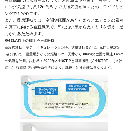
ロング気流では約12m先※まで快適気流が届くため、ワイドリビ
ングでも安心です。
また、暖房運転では、空間や床面があたたまるとエアコンの風向
を真下に向ける垂直気流で、壁に沿い床からぬくもりを伝え、足
元からあたためます。
※4.0kW以上の機種 冷房運転時
※冷房運転、冷房サーキュレーション時、送風運転または、風向自動設定
時において、設置場所からの距離12m、天井から30mmの位置で風速0.4m/s
の気流を計測。試験機：2022年AN40ZRPと同等機種（AN40TRP）（当社
調べ） 設置環境や運転条件等により、風速・到達距離は異なります。