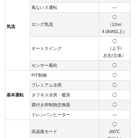
風ないス運転
―
◯
ロング気流
（12m/
気流
4.0kW
以上）
◯
オートスイング
（上下/
左右/
立体）
センサー風向
◯
PIT制御
◯
プレミアム冷房
◯
基本運転
タフネス冷房・暖房
◯
霜付き抑制熱交換器
◯
ドレンパンヒーター
―
◯
高温風モード
(60℃