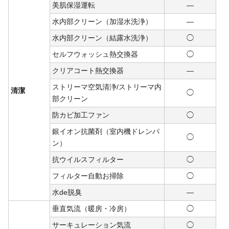
美肌保湿運転
―
水内部クリーン（加湿水洗浄）
―
水内部クリーン（結露水洗浄）
◯
セルフウォッシュ熱交換器
◯
クリアコート熱交換器
―
ストリーマ空気清浄/ストリーマ内
清潔
◯
部クリーン
防カビ加工ファン
◯
銀イオン抗菌剤（室内機ドレンパ
◯
ン）
抗ウイルスフィルター
◯
フィルター自動お掃除
◯
水de脱臭
―
垂直気流（暖房・冷房）
◯
サーキュレーション気流
◯