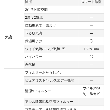
除湿
スマート除湿
2か所同時空調
―
2温度2気流
―
自動風あて・風よけ
―
うる肌気流
―
気流
保湿風よけ
◯
ワイド気流/ロング気流
※1
150°/10m
ハイパワー
◯
自然風
―
フィルターおそうじメカ
―
ピュアミスト/ヘルスエアー機能
―
ウイルス抑
清潔Vフィルター
制・防カビ
アレル除菌脱臭空清フィルター
―
プラチナアレル除菌空清フィルタ