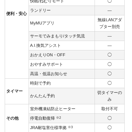
快眠/ねむりモード
◯
ランドリー
―
便利・安心
無線LANアダ
MyMUアプリ
プター別売
サーモでみまもり/タッチ気流
―
A.I.換気アシスト
―
おかえりON・OFF
◯
おやすみサポート
◯
高温・低温お知らせ
◯
時刻で予約
◯
タイマー
切タイマーの
かんたん予約
み
室外機凍結防止ヒーター
取付不可
その他
停電自動復帰
※2
◯
JRA耐塩害仕様準拠
※3
◯