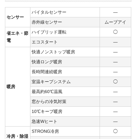
バイタルセンサー
―
センサー
赤外線センサー
ムーブアイ
ハイブリッド運転
◯
省エネ・節
電
エコスタート
―
快適ノンストップ暖房
―
快適ロング暖房
―
長時間連続暖房
―
室温キープシステム
◯
暖房
最高約60℃温風
―
窓からの冷気対策
―
10℃キープ暖房
―
急速Wヒート
―
STRONG冷房
◯
冷房・除湿