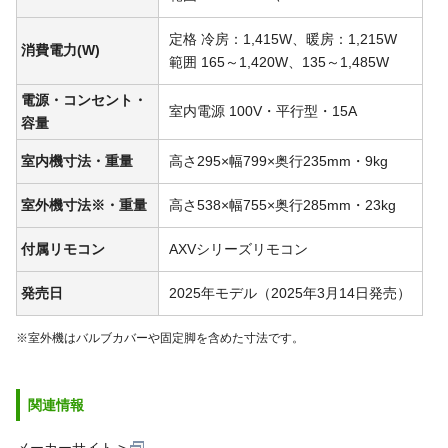
定格 冷房：1,415W、暖房：1,215W
消費電力(W)
範囲 165～1,420W、135～1,485W
電源・コンセント・
室内電源 100V・平行型・15A
容量
室内機寸法・重量
高さ295×幅799×奥行235mm・9kg
室外機寸法※・重量
高さ538×幅755×奥行285mm・23kg
付属リモコン
AXVシリーズリモコン
発売日
2025年モデル（2025年3月14日発売）
※室外機はバルブカバーや固定脚を含めた寸法です。
関連情報