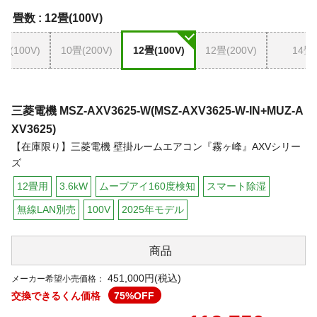
畳数 :
12畳(100V)
畳(100V)
10畳(200V)
12畳(100V)
12畳(200V)
14畳
三菱電機
MSZ-AXV3625-W(MSZ-AXV3625-W-IN+MUZ-A
XV3625)
【在庫限り】三菱電機 壁掛ルームエアコン『霧ヶ峰』AXVシリー
ズ
12畳用
3.6kW
ムーブアイ160度検知
スマート除湿
無線LAN別売
100V
2025年モデル
商品
451,000円(税込)
メーカー希望小売価格：
交換できるくん価格
75
%OFF