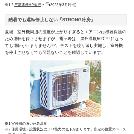
※1.2.
三菱電機HP参照
(2025年3月時点)
酷暑でも運転停止しない「STRONG冷房」
夏場、室外機周辺の温度が上がりすぎるとエアコンは機器保護の
ため運転を停止させますが、霧ヶ峰は、屋外温度50℃
※1
になっ
ても運転が止まりません
※2
。テストを繰り返し実施し、室外機
を停止させなくても問題ないことを確認しています。
※1.室外機の吸い込み温度
※2.使用環境・設置状況により能力の低下があります。所定の位置スペース