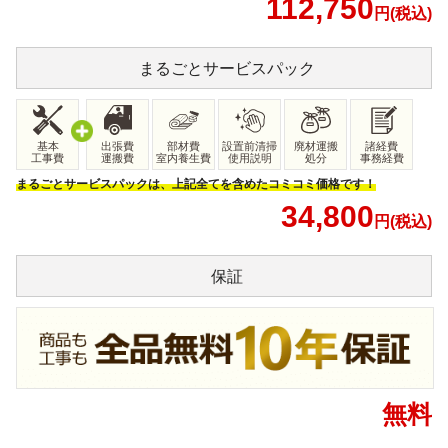
112,750
円(税込)
まるごと
サービスパック
基本
出張費
部材費
設置前清掃
廃材運搬
諸経費
工事費
運搬費
室内養生費
使用説明
処分
事務経費
まるごとサービスパックは、上記全てを含めたコミコミ価格です！
34,800
円(税込)
保証
無料