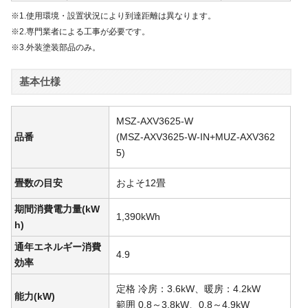
※1.使用環境・設置状況により到達距離は異なります。
※2.専門業者による工事が必要です。
※3.外装塗装部品のみ。
基本仕様
MSZ-AXV3625-W
品番
(MSZ-AXV3625-W-IN+MUZ-AXV362
5)
畳数の目安
およそ12畳
期間消費電力量(kW
1,390kWh
h)
通年エネルギー消費
4.9
効率
定格 冷房：3.6kW、暖房：4.2kW
能力(kW)
範囲 0.8～3.8kW、0.8～4.9kW