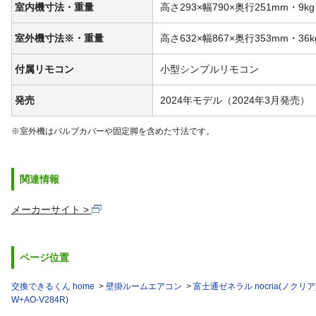
室内機寸法・重量
高さ293×幅790×奥行251mm・9kg
室外機寸法※・重量
高さ632×幅867×奥行353mm・36k
付属リモコン
小型シンプルリモコン
発売
2024年モデル（2024年3月発売）
※室外機はバルブカバーや固定脚を含めた寸法です。
関連情報
メーカーサイト
ページ位置
交換できるくん home
壁掛ルームエアコン
富士通ゼネラル nocria(ノクリア
W+AO-V284R)