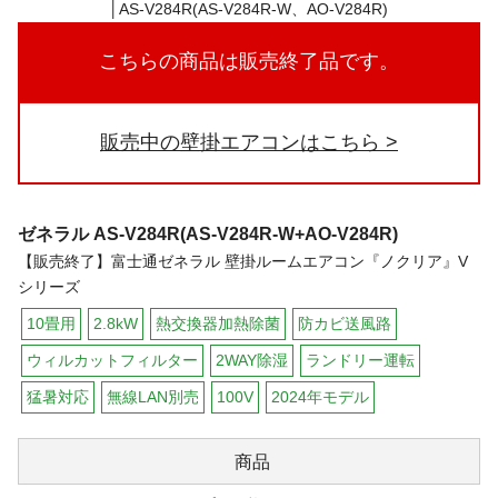
こちらの商品は販売終了品です。
販売中の壁掛エアコンはこちら
ゼネラル
AS-V284R(AS-V284R-W+AO-V284R)
【販売終了】富士通ゼネラル 壁掛ルームエアコン『ノクリア』V
シリーズ
10畳用
2.8kW
熱交換器加熱除菌
防カビ送風路
ウィルカットフィルター
2WAY除湿
ランドリー運転
猛暑対応
無線LAN別売
100V
2024年モデル
商品