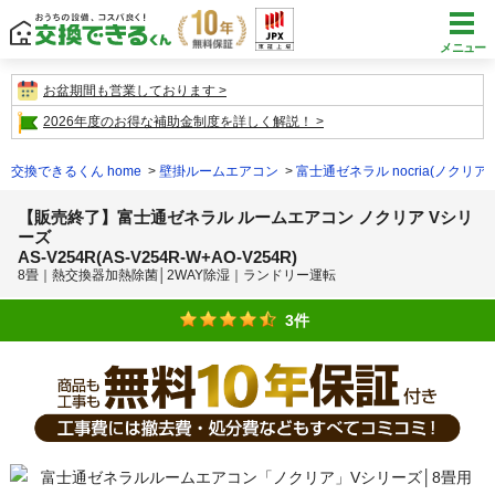
メニュー
お盆期間も営業しております
2026年度のお得な補助金制度を詳しく解説！
交換できるくん home
壁掛ルームエアコン
富士通ゼネラル nocria(ノクリア)
【販売終了】富士通ゼネラル ルームエアコン ノクリア Vシリ
ーズ
AS-V254R(AS-V254R-W+AO-V254R)
8畳｜熱交換器加熱除菌│2WAY除湿｜ランドリー運転
3件