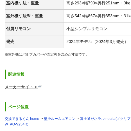
室内機寸法・重量
高さ293×幅790×奥行251mm・9kg
室外機寸法※・重量
高さ542×幅867×奥行353mm・31k
付属リモコン
小型シンプルリモコン
発売
2024年モデル（2024年3月発売）
※室外機はバルブカバーや固定脚を含めた寸法です。
関連情報
メーカーサイト
ページ位置
交換できるくん home
壁掛ルームエアコン
富士通ゼネラル nocria(ノクリア
W+AO-V254R)