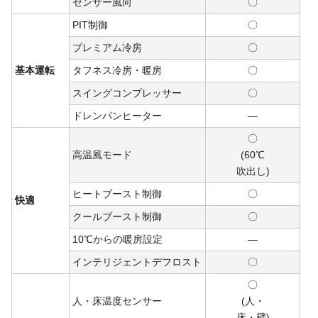
センサー風向
〇
PIT制御
〇
プレミアム冷房
〇
基本運転
タフネス冷房・暖房
〇
スイングコンプレッサー
〇
ドレンパンヒーター
―
〇
高温風モード
(60℃
吹出し)
ヒートブースト制御
〇
快適
クールブースト制御
〇
10℃からの暖房設定
―
インテリジェントデフロスト
〇
〇
人・床温度センサー
(人・
床・
壁)