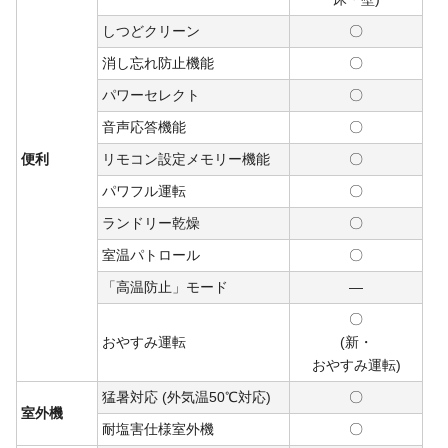
しつどクリーン
〇
消し忘れ防止機能
〇
パワーセレクト
〇
音声応答機能
〇
便利
リモコン設定メモリー機能
〇
パワフル運転
〇
ランドリー乾燥
〇
室温パトロール
〇
「高温防止」モード
―
〇
おやすみ運転
(新・
おや
すみ
運転)
猛暑対応 (外気温50℃対応)
〇
室外機
耐塩害仕様室外機
〇