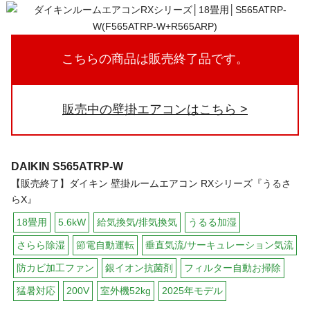
こちらの商品は販売終了品です。
販売中の壁掛エアコンはこちら
DAIKIN
S565ATRP-W
【販売終了】ダイキン 壁掛ルームエアコン RXシリーズ『うるさ
らX』
18畳用
5.6kW
給気換気/排気換気
うるる加湿
さらら除湿
節電自動運転
垂直気流/サーキュレーション気流
防カビ加工ファン
銀イオン抗菌剤
フィルター自動お掃除
猛暑対応
200V
室外機52kg
2025年モデル