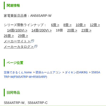
関連情報
家電量販店品番：AN565ARP-W
シリーズ畳数ラインナップ：
6畳
8畳
10畳
12畳
14畳(100V)
14畳(200V)
18畳
20畳
23畳
26畳
29畳
メーカーサイト
メーカーカタログ
ページ位置
交換できるくん home
壁掛ルームエアコン
ダイキン(DAIKIN)
S565A
TRP-W(F565ATRP-W+R565ARP)
旧同等品
S564ATRP-W、S564ATRP-C