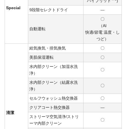
ハイ
ブリ
ッド
)
Special
9段階セレクトドライ
―
〇
（AI
自動運転
快適/
節電
温度・し
つど）
給気換気・排気換気
〇
美肌保湿運転
〇
水内部クリーン（加湿水洗
〇
浄）
水内部クリーン（結露水洗
〇
浄）
セルフウォッシュ熱交換器
〇
クリアコート熱交換器
―
清潔
ストリーマ空気清浄/ストリ
〇
ーマ内部クリーン