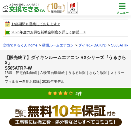
メニュー
お盆期間も営業しております
2026年度のお得な補助金制度を詳しく解説！
交換できるくん home
壁掛ルームエアコン
ダイキン(DAIKIN)
S565ATRP-
【販売終了】ダイキンルームエアコン RXシリーズ『うるさら
X』
S565ATRP-W
18畳｜節電自動運転｜AI快適自動運転｜うるる加湿｜さらら除湿｜ストリー
マ
フィルター自動お掃除│2025年モデル
2件