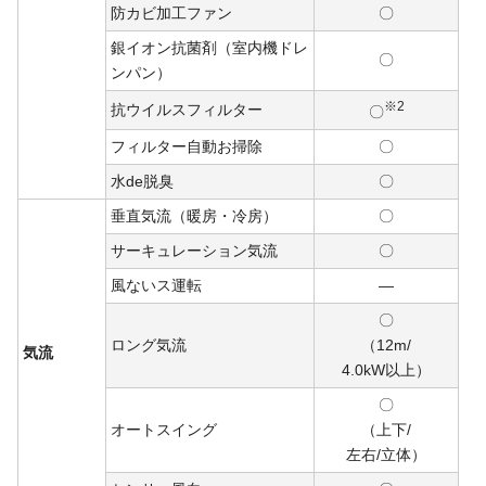
防カビ加工ファン
〇
銀イオン抗菌剤（室内機ドレ
〇
ンパン）
※2
抗ウイルスフィルター
〇
フィルター自動お掃除
〇
水de脱臭
〇
垂直気流（暖房・冷房）
〇
サーキュレーション気流
〇
風ないス運転
―
〇
ロング気流
（12m/
気流
4.0kW
以上）
〇
オートスイング
（上下/
左右/
立体）