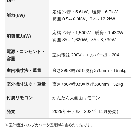
定格 冷房：5.6kW、暖房：6.7kW
能力(kW)
範囲 0.5～6.0kW、0.4～12.2kW
定格 冷房：1,500W、暖房：1,430W
消費電力(W)
範囲 85～1,620W、85～3,730W
電源・コンセント・
室内電源 200V・エルバー型・20A
容量
室内機寸法・重量
高さ295×幅798×奥行370mm・16.5kg
室外機寸法※・重量
高さ786×幅939×奥行386mm・52kg
付属リモコン
かんたん大画面リモコン
発売
2025年モデル（2024年11月発売）
※室外機はバルブカバーや固定脚を含めた寸法です。