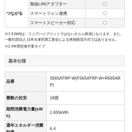
無線LANアダプター
〇
つながる
スマートフォン連携
〇
スマートスピーカー対応
〇
※1 9.0kWは、リニアハイブリットではないさらら除湿になります。また、
一般社団法人 日本冷凍空調工業会による再熱除湿方式ではありません。
※2 3年間交換不要タイプ
基本仕様
S565ATRP-W(F565ATRP-W+R565AR
品番
P)
畳数の目安
18畳
期間消費電力量(kW
1,655kWh
h)
通年エネルギー消費
6.4
効率