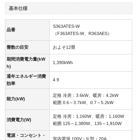
基本仕様
S363ATES-W
品番
（F363ATES-W、R363AES）
畳数の目安
およそ12畳
期間消費電力量(kW
1,390kWh
h)
通年エネルギー消費
4.9
効率
定格 冷房：3.6kW、暖房：4.2kW
能力(kW)
範囲 0.6～3.7kW、0.7～5.2kW
定格 冷房：1,160W、暖房：1,160W
消費電力(W)
範囲 125～1,380W、135～1,810W
電源・コンセント・
室内電源 100V・IL型・20A