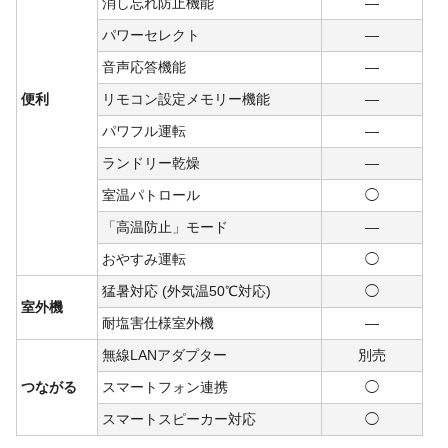
消し忘れ防止機能
―
パワーセレクト
―
音声応答機能
―
便利
リモコン設定メモリー機能
―
パワフル運転
―
ランドリー乾燥
―
室温パトロール
◯
「高温防止」モード
―
おやすみ運転
◯
猛暑対応 (外気温50℃対応)
◯
室外機
耐塩害仕様室外機
―
無線LANアダプター
別売
つながる
スマートフォン連携
◯
スマートスピーカー対応
◯