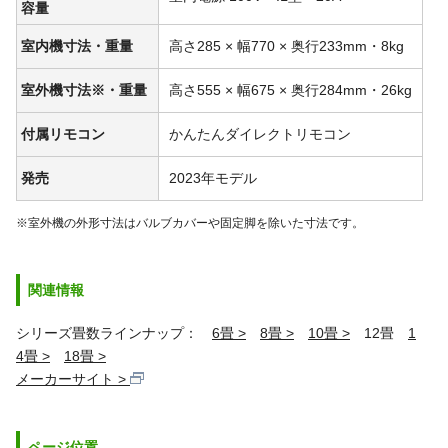
容量
室内機寸法・重量
高さ285 × 幅770 × 奥行233mm・8kg
室外機寸法※・重量
高さ555 × 幅675 × 奥行284mm・26kg
付属リモコン
かんたんダイレクトリモコン
発売
2023年モデル
※室外機の外形寸法はバルブカバーや固定脚を除いた寸法です。
関連情報
シリーズ畳数ラインナップ：
6畳
8畳
10畳
12畳
1
4畳
18畳
メーカーサイト
ページ位置