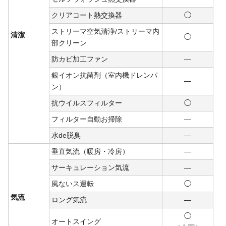
クリアコート熱交換器
◯
ストリーマ空気清浄/ストリーマ内
清潔
◯
部クリーン
防カビ加工ファン
―
銀イオン抗菌剤（室内機ドレンパ
―
ン）
抗ウイルスフィルター
◯
フィルター自動お掃除
―
水de脱臭
―
垂直気流（暖房・冷房）
―
サーキュレーション気流
―
風ないス運転
◯
気流
ロング気流
―
◯
オートスイング