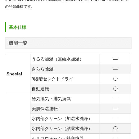
の登録商標です。
基本仕様
機能一覧
うるる加湿（無給水加湿）
―
さらら除湿
―
Special
9段階セレクトドライ
◯
自動運転
◯
給気換気・排気換気
―
美肌保湿運転
―
水内部クリーン（加湿水洗浄）
―
水内部クリーン（結露水洗浄）
◯
セルフウォッシュ熱交換器
―