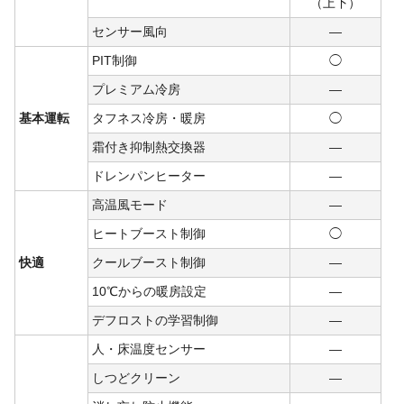
（上下）
センサー風向
―
PIT制御
◯
プレミアム冷房
―
基本運転
タフネス冷房・暖房
◯
霜付き抑制熱交換器
―
ドレンパンヒーター
―
高温風モード
―
ヒートブースト制御
◯
快適
クールブースト制御
―
10℃からの暖房設定
―
デフロストの学習制御
―
人・床温度センサー
―
しつどクリーン
―