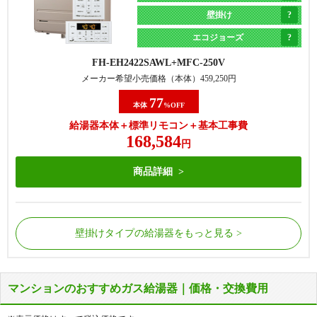
壁掛け
エコジョーズ
FH-EH2422SAWL
MFC-250V
メーカー希望小売価格（本体）
459,250
円
77
本体
%OFF
給湯器本体＋標準リモコン＋基本工事費
168,584
円
商品詳細
壁掛けタイプの給湯器をもっと見る
マンションのおすすめガス給湯器｜価格・交換費用
屋外の床に据置で設置されているタイプの給湯器で
屋外の床に据置で設置されているタイプの給湯器で
す。
す。