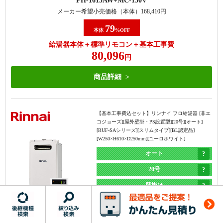
PH-1615AW
MC-150V
商品詳細
メーカー希望小売価格（本体）
168,410
円
79
本体
%OFF
【基本工事費込セット】
パロマ フロ給湯器 [非エコジ
給湯器本体＋標準リモコン＋基本工事費
ョーズ] [屋外据置型] [20号] [オート] [給水・給湯接続
80,096
20A] [W534×H670×D240mm] [メタリックベージュ]
円
オート
商品詳細
20号
・機器の交換のみで完了する
・機器の交換+1つ穴への交換用
据置き
・商品ラインナップはエコジョ
部材+対応費が必要
【基本工事費込セット】
リンナイ フロ給湯器 [非エ
エコジョーズ
ーズのみのため、1つ穴の非エ
・商品ラインナップは、非エコ
コジョーズ][屋外壁掛・PS設置型][20号][オート]
[RUF-SAシリーズ][スリムタイプ][BL認定品]
コジョーズタイプに交換した方
ジョーズもエコジョーズも両方
FH-2023SAR
MFC-250V
[W250×H610×D250mm][ユーロホワイト]
が安くなる場合もある
ある
メーカー希望小売価格（本体）
435,600
円
オート
71
本体
%OFF
20号
給湯器本体＋標準リモコン＋基本工事費
壁掛け
185,281
円
エコジョーズ
商品詳細
スリム