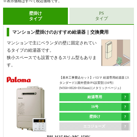
※表示価格はすべて税込価格です。
給湯器側面から配管が接続されています。
給湯器側面から配管が接続されています。
浴槽にある循環金具の数が1つだけの場合に該当し
浴槽にある循環金具の数が2つの場合に該当しま
壁掛け
PS
タイプ
タイプ
ます。
す。
マンション壁掛けのおすすめ給湯器｜交換費用
【基本工事費込セット】
リンナイ 給湯専用給湯器 [エ
コジョーズ][屋外据置型][16号][RUX-Eシリーズ][BL認
定品][W458×H596×D210mm][シャイニーシルバー]
マンションで主にベランダの壁に固定されてい
るタイプの給湯器です。
給湯専用
狭小スペースでも設置できるスリム型もありま
16号
す。
据置き
【基本工事費込セット】
パロマ 給湯専用給湯器 [ス
エコジョーズ
タンダード] [屋外壁掛/PS設置型] [16号]
[W350×H520×D135mm] [メタリックベージュ]
現在と同じ
浴槽隣接タイプ
RUX-E1616G(A)
MC-145V(A)
浴槽隣接タイプ
(2つ穴)から
給湯専用
メーカー希望小売価格（本体）
239,800
円
(2つ穴)
据置タイプ(1つ穴)
16号
60
本体
%OFF
に交換
に交換
壁掛け
給湯器本体＋標準リモコン＋基本工事費
143,818
円
エコジョーズ