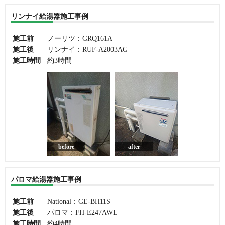
リンナイ給湯器施工事例
施工前
ノーリツ：GRQ161A
施工後
リンナイ：RUF-A2003AG
施工時間
約3時間
before
after
パロマ給湯器施工事例
施工前
National：GE-BH11S
施工後
パロマ：FH-E247AWL
施工時間
約4時間