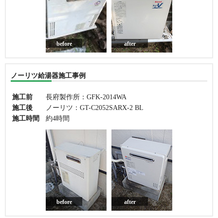
before
after
ノーリツ給湯器施工事例
施工前
長府製作所：GFK-2014WA
施工後
ノーリツ：GT-C2052SARX-2 BL
施工時間
約4時間
before
after