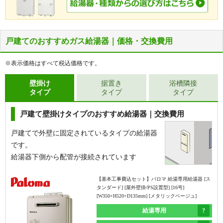
戸建てのおすすめガス給湯器｜価格・交換費用
※表示価格はすべて税込価格です。
壁掛け
据置き
浴槽隣接
タイプ
タイプ
タイプ
戸建て壁掛けタイプのおすすめ給湯器｜交換費用
戸建てで外壁に固定されているタイプの給湯器
です。
給湯器下側から配管が接続されています
【基本工事費込セット】
パロマ 給湯専用給湯器 [ス
タンダード] [屋外壁掛/PS設置型] [16号]
[W350×H520×D135mm] [メタリックベージュ]
給湯専用