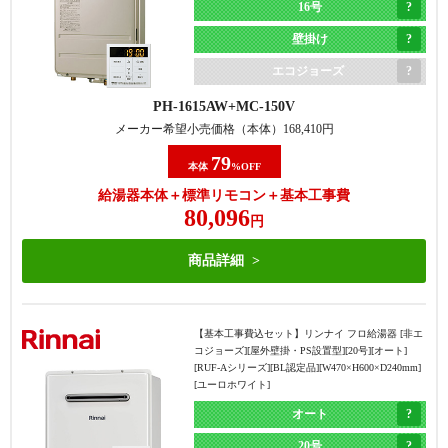
16号
壁掛け
エコジョーズ
PH-1615AW
MC-150V
メーカー希望小売価格（本体）
168,410
円
79
本体
%OFF
給湯器本体＋標準リモコン＋基本工事費
80,096
円
商品詳細
【基本工事費込セット】
リンナイ フロ給湯器 [非エ
コジョーズ][屋外壁掛・PS設置型][20号][オート]
[RUF-Aシリーズ][BL認定品][W470×H600×D240mm]
[ユーロホワイト]
オート
20号