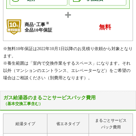
ハ行
旗岡、東豊井、東豊井（江口）、東豊井（上豊井）、東
豊井（下豊井）、東豊井（神田町）、東豊井（恋ケ
浜）、東豊井（新町）、東豊井（洲鼻）、東豊井（住吉
※
商品･工事
無料
町）、東豊井（寺迫）、東豊井（寺迫半上）、東豊井
全品10年保証
（二宮町）、東豊井（花垣）、東豊井（東海岸通り）、
東豊井（東豊井開作）、東豊井（松神町）、東柳、平
田、平田（東開作）、平田（西開作）、古川町、北斗
※無料10年保証は2022年10月1日以降のお見積り依頼から対象となり
町、星が丘
ます。
※養生範囲は「室内で交換作業をするスペース」になります。それ
マ行
美里町、瑞穂町、南花岡、桃山町
以外（マンションのエントランス、エレベーターなど）をご希望の
ヤ行
山田、山田（梅ノ木原）、山田（浴条）、山田（山田
場合はご相談ください（別費用となります）。
上）、山田（山田下）、米川
ワ行
若宮町
ガス給湯器のまるごとサービスパック費用
（基本交換工事含む）
まるごとサービス
給湯タイプ
省エネタイプ
パック費用