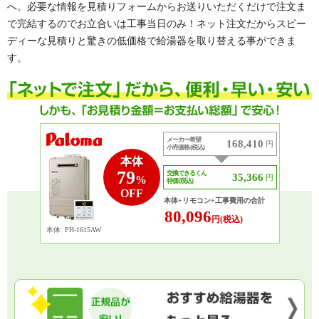
へ。必要な情報を見積りフォームからお送りいただくだけで注文ま
で完結するのでお立合いは工事当日のみ！ネット注文だからスピー
ディーな見積りと驚きの低価格で給湯器を取り替える事ができま
す。
メーカー希望
168,410
円
小売価格 (税込)
本体
79
交換できるくん
35,366
円
%
特価 (税込)
OFF
本体+リモコン+工事費用の合計
80,096
円(税込)
本体
PH-1615AW