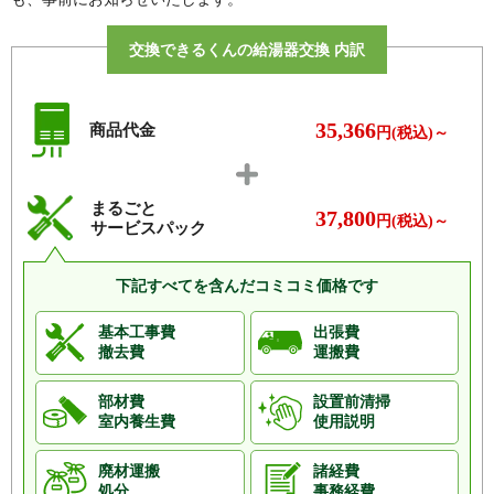
原）、琴平町
交換できるくんの給湯器交換 内訳
サ行
栄町、桜町、潮音町、昭和町、新川、末武上、末武上
（上地）、末武上（浴）、末武上（戎町）、末武上（華
陵）、末武上（下高塚）、末武上（昭和）、末武上（高
橋）、末武上（大黒町）、末武上（常森）、末武上（中
35,366
商品代金
円(税込)～
市）、末武上（西町）、末武上（東町）、末武上（緑ケ
丘）、末武上（南花岡）、末武下、末武下（あけぼの
町）、末武下（松中町）、末武下（弥生町）、末武中、
まるごと
37,800
末武中（朝日台）、末武中（荒神）、末武中（西河
円(税込)～
サービスパック
原）、末武中（東中村）、末武中（広石）、末武中（向
香力）、末武中（山根）、末武中（和田）、せせらぎ
下記すべてを含んだコミコミ価格です
町、瀬戸、瀬戸（後山）、瀬戸（高橋）、瀬戸（中
瀬）、瀬戸（中原）
基本工事費
出張費
タ行
中央町、藤光町、東陽、東和
撤去費
運搬費
ナ行
中市、中島町、中須南、西市、西豊井、西豊井（相生
町）、西豊井（旭町）、西豊井（幸町）、西豊井（汐見
部材費
設置前清掃
室内養生費
使用説明
町）、西豊井（高砂町）、西豊井（所田）、西豊井（本
町）、西豊井（都町）、西豊井（元町東）、西豊井（元
町西）、西柳、温見、温見（後山）、温見（道谷）、望
廃材運搬
諸経費
処分
事務経費
町