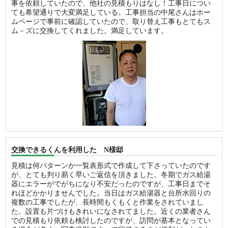
事を依頼していたので、他社の見積もりはなし！工事日につい
ても希望通りで大変満足している。工事担当の中尾さんはホー
ムページで事前に確認していたので、取り替え工事もとてもス
ム－ズに交換してくれました。満足しています。
交換できるくんを利用した N様邸
見積は何パターンか一覧表形式で作成して下さっていたのです
が、とても判り易く早いご返信を頂きました。冬期でガス給湯
器にエラーがでがちになり不安だったのですが、工事日までそ
れほどかかりませんでした。当日はガス給湯器と台所水回りの
複数の工事でしたが、長時間もくもくと作業をされていまし
た。設置も片づけもきれいになされてました。近くの業者さん
での見積もり依頼も検討したのですが、訪問が基本となってい