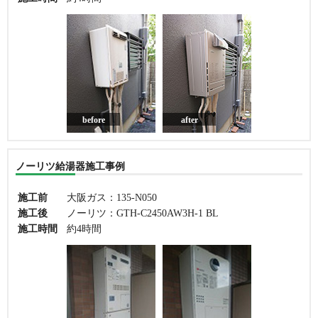
before
after
ノーリツ給湯器施工事例
施工前
大阪ガス：135-N050
施工後
ノーリツ：GTH-C2450AW3H-1 BL
施工時間
約4時間