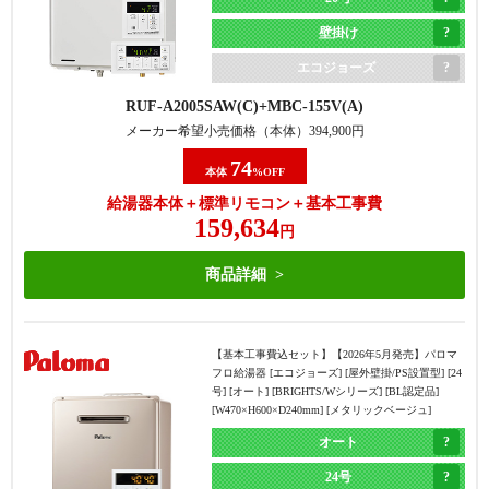
壁掛け
エコジョーズ
RUF-A2005SAW(C)
MBC-155V(A)
メーカー希望小売価格（本体）
394,900
円
74
本体
%OFF
給湯器本体＋標準リモコン＋基本工事費
159,634
円
商品詳細
【基本工事費込セット】
【2026年5月発売】パロマ
フロ給湯器 [エコジョーズ] [屋外壁掛/PS設置型] [24
号] [オート] [BRIGHTS/Wシリーズ] [BL認定品]
[W470×H600×D240mm] [メタリックベージュ]
オート
24号