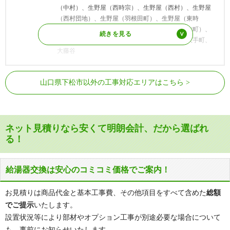
（中村）、生野屋（西時宗）、生野屋（西村）、生野屋
（西村団地）、生野屋（羽根田町）、生野屋（東時
宗）、生野屋（東万ノ木団地）、生野屋（万ノ木町）、
生野屋（宮本）、生野屋西、生野屋南、駅南、大手町、
大藤谷
カ行
笠戸島、笠戸島（江ノ浦）、笠戸島（大松ケ浦）、笠戸
JR山陽本線
下松駅
島（尾郷）、笠戸島（尾泊）、笠戸島（小深浦）、笠戸
山口県下松市以外の工事対応エリアはこちら
島（瀬戸）、笠戸島（深浦）、笠戸島（本浦）、清瀬
JR岩徳線
周防久保駅、生野屋駅、周防花岡駅
町、切山、切山（切山上）、切山（切山中）、切山（切
山下）、切山（中）、楠木町、下谷、下谷（赤谷）、下
谷（清若）、下谷（下谷一区）、下谷（下谷二区）、下
ネット見積りなら安くて明朗会計、だから選ばれ
谷（下谷三区）、下谷（中瀬）、下谷（中原）、下谷
る！
（西平谷）、下谷（山高）、来巻、来巻（東）、来巻
（西）、河内、河内（青葉台）、河内（大河内）、河内
（岡市）、河内（岡ノ原町）、河内（川瀬）、河内（下
給湯器交換は安心のコミコミ価格でご案内！
松セントシティ）、河内（久保）、河内（久保市）、河
内（黒杭）、河内（小野）、河内（幸ケ丘）、河内（昭
お見積りは商品代金と基本工事費、その他項目をすべて含めた
総額
和通り）、河内（城山台）、河内（素通り）、河内
でご提示
いたします。
（谷）、河内（つつじケ丘）、河内（出合）、河内（殿
設置状況等により部材やオプション工事が別途必要な場合について
ケ浴）、河内（中戸原）、河内（成川）、河内（二ノ
瀬）、河内（葉山）、河内（日ノ出町）、河内（吉
も、事前にお知らせいたします。