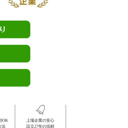
割OK
上場企業の安心
方法
設立27年の信頼