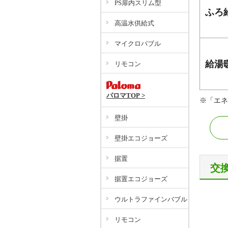
PS扉内スリム型
ふろ
高温水供給式
マイクロバブル
給湯
リモコン
パロマTOP >
※「エネ
壁掛
壁掛エコジョーズ
据置
交
据置エコジョーズ
ウルトラファインバブル
リモコン