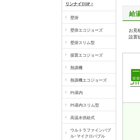
リンナイTOP >
給
壁掛
壁掛エコジョーズ
お見
設置
壁掛スリム型
据置エコジョーズ
熱源機
熱源機エコジョーズ
PS扉内
PS扉内スリム型
高温水供給式
ウルトラファインバブ
ル･マイクロバブル