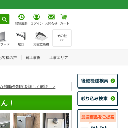
カート
お問合せ
閲覧履歴
ログイン
その他
>>
ジフード
蛇口
浴室乾燥機
お客様の声
施工事例
工事エリア
お得な補助金制度を詳しく解説！
くん！