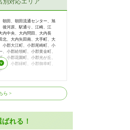
名別対応エリア
、朝田、朝田流通センター、旭
、後河原、駅通り、江崎、江
大内中央、大内問田、大内長
田北、大内矢田南、大手町、大
、小郡大江町、小郡尾崎町、小
ー、小郡給領町、小郡黄金町、
町、小郡花園町、小郡光が丘、
真名、小郡緑町、小郡御幸町、
本
上天花町、亀山町、神田町、木
米屋町
、嘉川駅、本由良駅
ちら
小鯖、下竪小路、諸願小路、白
郷駅、上郷駅、仁保津駅、大歳駅、
太夫町
駅、山口駅、上山口駅、宮野駅、仁
門峡駅、渡川駅、三谷駅、名草駅、
富田原町
徳佐駅、船平山駅
台、錦町、仁保上郷、仁保下
選ばれる！
駅、深溝駅、周防佐山駅、岩倉駅、