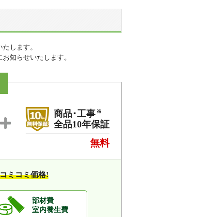
、宮野下、元町
、吉敷、吉敷赤田、吉敷上東、
いたします。
にお知らせいたします。
※
商品･工事
全品10年保証
無料
コミコミ価格!
部材費
室内養生費