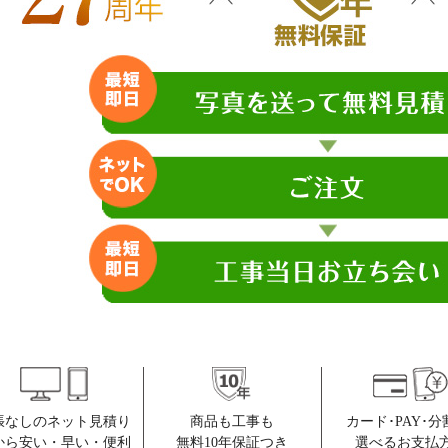
張なしのネット見積り
商品も工事も
カード･PAY･分
から安い・早い・便利
無料10年保証つき
選べるお支払