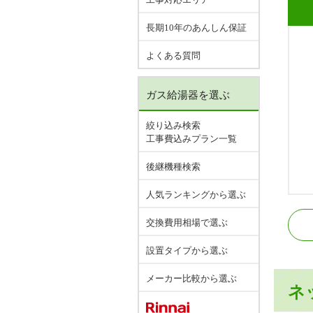
長期10年のあんしん保証
よくある質問
ガス給湯器を選ぶ
絞り込み検索
工事費込みプラン一覧
後継機種検索
人気ランキングから選ぶ
J
交換費用相場で選ぶ
J
設置タイプから選ぶ
メーカー比較から選ぶ
ネ
J