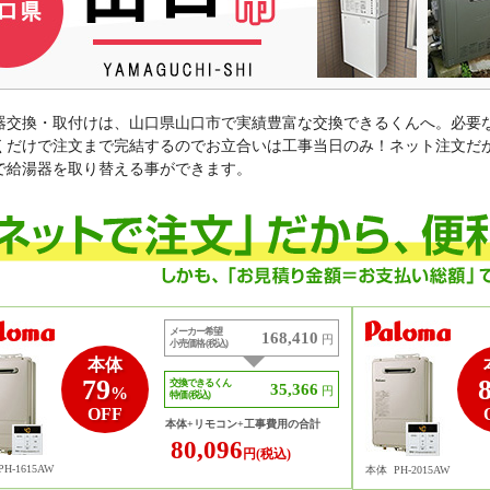
器交換・取付けは、山口県山口市で実績豊富な交換できるくんへ。必要
くだけで注文まで完結するのでお立合いは工事当日のみ！ネット注文だ
で給湯器を取り替える事ができます。
メーカー希望
168,410
円
小売価格 (税込)
本体
79
交換できるくん
35,366
%
円
特価 (税込)
OFF
本体+リモコン+工事費用の合計
80,096
円(税込)
PH-1615AW
本体
PH-2015AW