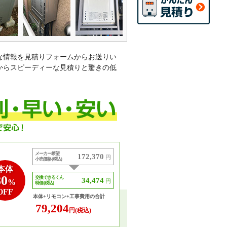
な情報を見積りフォームからお送りい
からスピーディーな見積りと驚きの低
メーカー希望
172,370
円
小売価格 (税込)
本体
80
交換できるくん
34,474
%
円
特価 (税込)
OFF
本体+リモコン+工事費用の合計
79,204
円(税込)