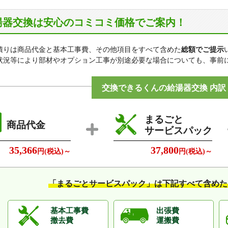
ハ行
東山、平井、平野、深溝、古熊、穂積町、本町
湯器交換は安心のコミコミ価格でご案内！
マ行
前町、松美町、水の上町、緑ヶ丘、緑町、宮島町、宮野上
ヤ行
矢原、矢原町、山口県流通センター、八幡馬場、湯田温泉
吉敷佐畑、吉敷下東、吉敷中東、吉田
積りは商品代金と基本工事費、その他項目をすべて含めた
総額でご提示
状況等により部材やオプション工事が別途必要な場合についても、事前
ワ行
若宮町、鰐石町
交換できるくんの給湯器交換 内訳
まるごと
商品代金
サービスパック
35,366
37,800
円(税込)～
円(税込)～
「まるごとサービスパック」は
下記すべて含めた
基本工事費
出張費
撤去費
運搬費