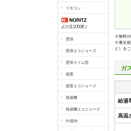
リモコン
ノーリツTOP >
※無料1
壁掛
※養生範
ど）をご
壁掛エコジョーズ
壁掛スリム型
ガ
据置
据置エコジョーズ
熱源機
給湯
熱源機エコジョーズ
高温
PS扉内