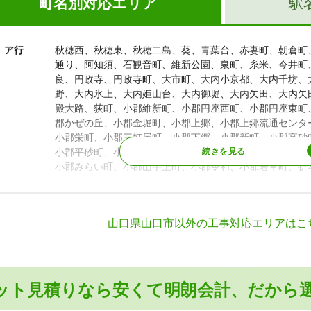
町名別対応エリア
駅
ア行
秋穂西、秋穂東、秋穂二島、葵、青葉台、赤妻町、朝倉町
通り、阿知須、石観音町、維新公園、泉町、糸米、今井町
良、円政寺、円政寺町、大市町、大内小京都、大内千坊、
野、大内氷上、大内姫山台、大内御堀、大内矢田、大内矢
殿大路、荻町、小郡維新町、小郡円座西町、小郡円座東町
郡かぜの丘、小郡金堀町、小郡上郷、小郡上郷流通センタ
小郡栄町、小郡三軒屋町、小郡下郷、小郡新町、小郡高砂
小郡平砂町、小郡船倉町、小郡平成町、小郡前田町、小郡
小郡みらい町、小郡山手上町、小郡令和、小郡若草町、折
カ行
嘉川、春日町、金古曽町、上宇野令、上小鯖、上竪小路、
町、楠木町、久保小路、熊野町、黒川、香山町、黄金町、
R山陽本線
四辻駅、新山口駅
山口県山口市以外の工事対応エリアはこ
サ行
幸町、桜畠、佐山、三の宮、三和町、芝崎町、下市町、下
新山口駅、周防下
石、新馬場、陶、鋳銭司、周布町、銭湯小路、泉都町、惣
矢原駅、湯田温泉
R山口線
保駅、篠目駅、長
タ行
宝町、滝町、中央、天花、道場門前、道祖町、堂の前町、
地福駅、鍋倉駅、
ナ行
中市町、中尾、中河原、中河原町、中園町、名田島、七尾
ット見積りなら安くて明朗会計、だから
新山口駅、上嘉川
郷、仁保中郷、野田
R宇部線
阿知須駅