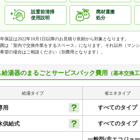
設置前清掃
廃材運搬
使用説明
処分
0年保証は2022年10月1日以降のお見積り依頼から対象となります。
囲は「室内で交換作業をするスペース」になります。それ以外（マンシ
希望の場合はご相談ください（別費用となります）。
ス給湯器のまるごとサービスパック費用
（基本交換工
給湯タイプ
省エネタイプ
すべてのタイプ
専用
すべてのタイプ
水供給式
一般型
(非エコジョー