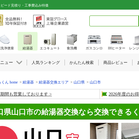
スピード見積り・工事費込み特価
検索キーワード入力
水洗浄便座
給湯器
エコキュート
食洗機
ガスコンロ
IHヒーター
レン
ニュー
人気ランキング
かんたん検索
商品レビュー
くん home
給湯器
給湯器交換エリア
山口県
山口市
盆期間も営業しております
2026年度の
口県山口市の給湯器交換なら交換できる