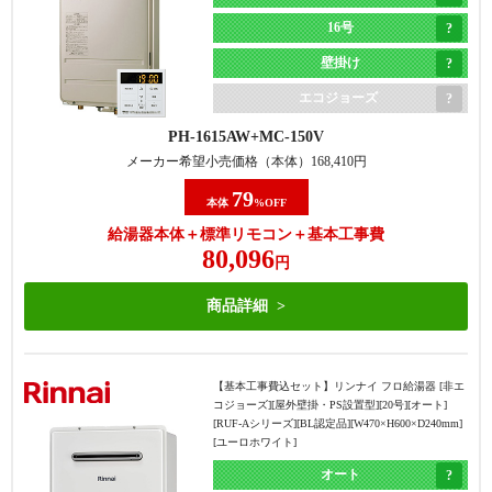
16号
壁掛け
エコジョーズ
PH-1615AW
MC-150V
メーカー希望小売価格（本体）
168,410
円
79
本体
%OFF
給湯器本体＋標準リモコン＋基本工事費
80,096
円
商品詳細
【基本工事費込セット】
リンナイ フロ給湯器 [非エ
コジョーズ][屋外壁掛・PS設置型][20号][オート]
[RUF-Aシリーズ][BL認定品][W470×H600×D240mm]
[ユーロホワイト]
オート