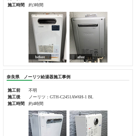
施工時間
約3時間
before
after
奈良県 ノーリツ給湯器施工事例
施工前
不明
施工後
ノーリツ：GTH-C2451AW6H-1 BL
施工時間
約4時間