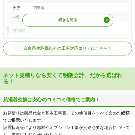
ナ行
西安堵
ハ行
東安堵
斑鳩町
ア行
阿波、五百井、稲葉西、稲葉車瀬、岡本、興留、興留東
JR大和路線
法隆寺駅、三郷駅
奈良県生駒郡以外の工事対応エリアはこちら
カ行
幸前、小吉田
元山上口駅、平群駅、竜田川駅、勢野
近鉄生駒線
北口駅、信貴山下駅
サ行
神南
タ行
高安、高安西、龍田、龍田西、龍田南、龍田北、東福寺
ネット見積りなら安くて明朗会計、だから選ばれ
ハ行
服部、法隆寺、法隆寺山内、法隆寺東、法隆寺西、法隆
る！
寺南、法隆寺北
マ行
三井、目安、目安北
給湯器交換は安心のコミコミ価格でご案内！
三郷町
お見積りは商品代金と基本工事費、その他項目をすべて含めた
総額
サ行
信貴ケ丘、信貴山東、信貴山西、信貴南畑、城山台、勢
でご提示
いたします。
野、勢野北、勢野東、勢野西
設置状況等により部材やオプション工事が別途必要な場合について
タ行
立野、立野南、立野北
も、事前にお知らせいたします。