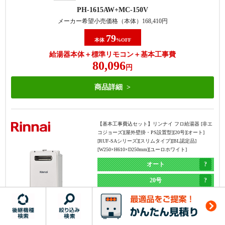
PH-1615AW
MC-150V
商品詳細
メーカー希望小売価格（本体）
168,410
円
79
本体
%OFF
【基本工事費込セット】
パロマ フロ給湯器 [非エコジ
給湯器本体＋標準リモコン＋基本工事費
ョーズ] [屋外据置型] [20号] [オート] [給水・給湯接続
80,096
20A] [W534×H670×D240mm] [メタリックベージュ]
円
オート
商品詳細
20号
・機器の交換のみで完了する
・機器の交換+1つ穴への交換用
据置き
・商品ラインナップはエコジョ
部材+対応費が必要
【基本工事費込セット】
リンナイ フロ給湯器 [非エ
エコジョーズ
ーズのみのため、1つ穴の非エ
・商品ラインナップは、非エコ
コジョーズ][屋外壁掛・PS設置型][20号][オート]
[RUF-SAシリーズ][スリムタイプ][BL認定品]
コジョーズタイプに交換した方
ジョーズもエコジョーズも両方
FH-2023SAR
MFC-250V
[W250×H610×D250mm][ユーロホワイト]
が安くなる場合もある
ある
メーカー希望小売価格（本体）
435,600
円
オート
71
本体
%OFF
20号
給湯器本体＋標準リモコン＋基本工事費
壁掛け
185,281
円
エコジョーズ
商品詳細