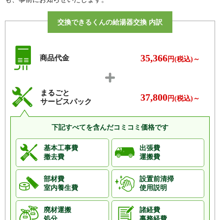
ハ行
東信貴ケ丘
交換できるくんの給湯器交換 内訳
マ行
南畑、美松ケ丘東、美松ケ丘西、三室
ヤ行
夕陽ケ丘
35,366
商品代金
円(税込)～
平群町
ア行
櫟原
まるごと
37,800
カ行
春日丘、上庄、菊美台、北信貴ケ丘、久安寺、越木塚
円(税込)～
サービスパック
サ行
信貴山、信貴畑、椣原、下垣内、白石畑
下記すべてを含んだコミコミ価格です
タ行
竜田川、椿井、椿台
ナ行
梨本、鳴川、西宮、西向
基本工事費
出張費
撤去費
運搬費
ハ行
初香台、光ケ丘、平等寺、福貴、福貴畑、椹原
マ行
三里、緑ケ丘
部材費
設置前清掃
室内養生費
使用説明
ヤ行
吉新
ワ行
若井、若葉台
廃材運搬
諸経費
処分
事務経費