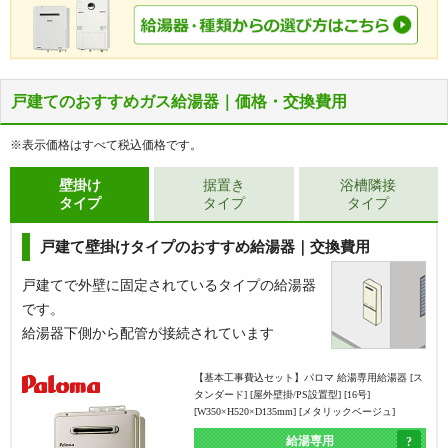
戸建てのおすすめガス給湯器｜価格・交換費用
※表示価格はすべて税込価格です。
壁掛け
据置き
浴槽隣接
タイプ
タイプ
タイプ
戸建て壁掛けタイプのおすすめ給湯器｜交換費用
戸建てで外壁に固定されているタイプの給湯器
です。
給湯器下側から配管が接続されています
【基本工事費込セット】
パロマ 給湯専用給湯器 [ス
タンダード] [屋外壁掛/PS設置型] [16号]
[W350×H520×D135mm] [メタリックベージュ]
給湯専用