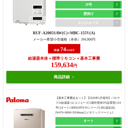
20号
壁掛け
エコジョーズ
RUF-A2005SAW(C)
MBC-155V(A)
メーカー希望小売価格（本体）
394,900
円
74
本体
%OFF
給湯器本体＋標準リモコン＋基本工事費
159,634
円
商品詳細
【基本工事費込セット】
【2026年5月発売】パロマ
フロ給湯器 [エコジョーズ] [屋外壁掛/PS設置型] [24
号] [オート] [BRIGHTS/Wシリーズ] [BL認定品]
[W470×H600×D240mm] [メタリックベージュ]
オート