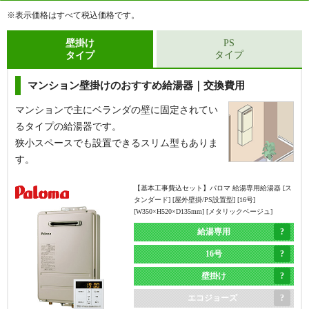
す。
す。
※表示価格はすべて税込価格です。
給湯器側面から配管が接続されています。
給湯器側面から配管が接続されています。
浴槽にある循環金具の数が1つだけの場合に該当し
浴槽にある循環金具の数が2つの場合に該当しま
壁掛け
PS
タイプ
タイプ
ます。
す。
マンション壁掛けのおすすめ給湯器｜交換費用
【基本工事費込セット】
リンナイ 給湯専用給湯器 [エ
コジョーズ][屋外据置型][16号][RUX-Eシリーズ][BL認
定品][W458×H596×D210mm][シャイニーシルバー]
マンションで主にベランダの壁に固定されてい
るタイプの給湯器です。
給湯専用
狭小スペースでも設置できるスリム型もありま
16号
す。
据置き
【基本工事費込セット】
パロマ 給湯専用給湯器 [ス
エコジョーズ
タンダード] [屋外壁掛/PS設置型] [16号]
[W350×H520×D135mm] [メタリックベージュ]
現在と同じ
浴槽隣接タイプ
RUX-E1616G(A)
MC-145V(A)
浴槽隣接タイプ
(2つ穴)から
給湯専用
メーカー希望小売価格（本体）
239,800
円
(2つ穴)
据置タイプ(1つ穴)
16号
60
本体
%OFF
に交換
に交換
壁掛け
給湯器本体＋標準リモコン＋基本工事費
143,818
円
エコジョーズ