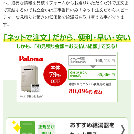
へ。必要な情報を見積りフォームからお送りいただくだけで注文ま
で完結するのでお立合いは工事当日のみ！ネット注文だからスピー
ディーな見積りと驚きの低価格で給湯器を取り替える事ができま
す。
メーカー希望
168,410
円
小売価格 (税込)
本体
79
交換できるくん
35,366
円
%
特価 (税込)
OFF
本体+リモコン+工事費用の合計
80,096
円(税込)
本体
PH-1615AW