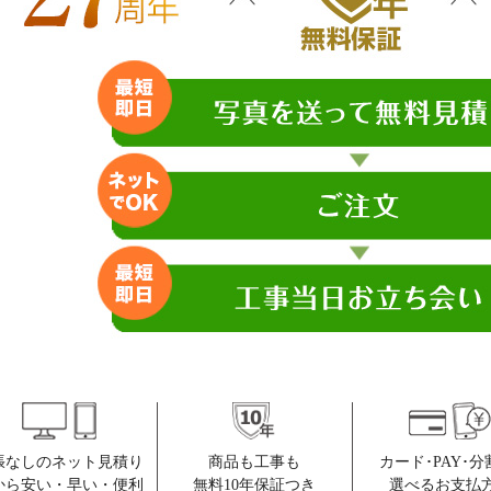
張なしのネット見積り
商品も工事も
カード･PAY･分
から安い・早い・便利
無料10年保証つき
選べるお支払