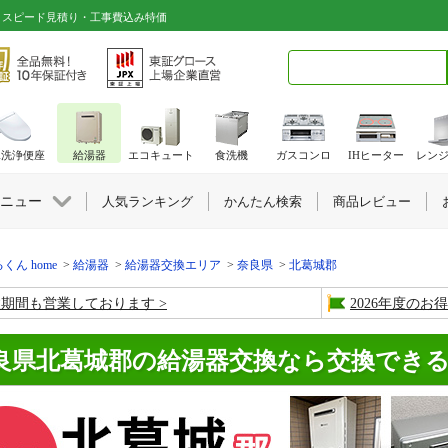
｜スピード見積り・工事費込み特価
検索キーワード入力
水洗浄便座
給湯器
エコキュート
食洗機
ガスコンロ
IHヒーター
レン
ニュー
人気ランキング
かんたん検索
商品レビュー
くん home
給湯器
給湯器交換エリア
奈良県
北葛城郡
盆期間も営業しております
2026年度の
良県北葛城郡の給湯器交換なら交換でき