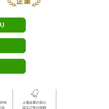
割OK
上場企業の安心
方法
設立27年の信頼