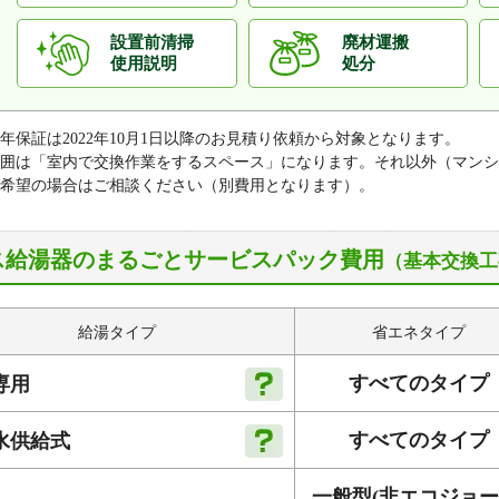
タ行
高塚台、長楽
ナ行
中山台、穴闇、西穴闇、西山台
設置前清掃
廃材運搬
使用説明
処分
ハ行
広瀬台
ヤ行
山坊
0年保証は2022年10月1日以降のお見積り依頼から対象となります。
囲は「室内で交換作業をするスペース」になります。それ以外（マンシ
希望の場合はご相談ください（別費用となります）。
ス給湯器のまるごとサービスパック費用
（基本交換工
給湯タイプ
省エネタイプ
すべてのタイプ
専用
すべてのタイプ
水供給式
一般型
(非エコジョー