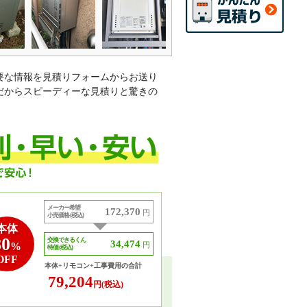
要な情報を見積りフォームからお送り
だからスピーディーな見積りと驚きの
メーカー希望
172,370
円
小売価格 (税込)
本体
80
交換できるくん
34,474
%
円
特価 (税込)
OFF
本体+リモコン+工事費用の合計
79,204
円(税込)