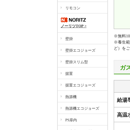
リモコン
ノーリツTOP >
※無料1
壁掛
※養生範
ど）をご
壁掛エコジョーズ
壁掛スリム型
ガ
据置
据置エコジョーズ
熱源機
給湯
熱源機エコジョーズ
高温
PS扉内