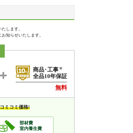
いたします。
にお知らせいたします。
※
商品･工事
全品10年保証
無料
コミコミ価格!
部材費
室内養生費