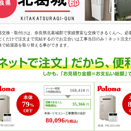
器交換・取付けは、奈良県北葛城郡で実績豊富な交換できるくんへ。必
だくだけで注文まで完結するのでお立合いは工事当日のみ！ネット注文
格で給湯器を取り替える事ができます。
メーカー希望
168,410
円
小売価格 (税込)
本体
79
交換できるくん
35,366
%
円
特価 (税込)
OFF
本体+リモコン+工事費用の合計
80,096
円(税込)
PH-1615AW
本体
PH-2015AW