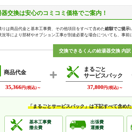
ハ行
畠田、藤井、舟戸、本町
マ行
南元町、明神、元町
湯器交換は安心のコミコミ価格でご案内！
広陵町
積りは商品代金と基本工事費、その他項目をすべて含めた
総額でご提示
ア行
安部、馬見北、馬見中、馬見南、大塚、大野、大場
状況等により部材やオプション工事が別途必要な場合についても、事前
カ行
笠、萱野、百済、古寺
サ行
沢
交換できるくんの給湯器交換 内訳
タ行
寺戸
ナ行
中、南郷
まるごと
商品代金
サービスパック
ハ行
疋相、平尾、広瀬、弁財天
マ行
的場、みささぎ台、三吉、南
35,366
37,800
円(税込)～
円(税込)～
河合町
ア行
池部、泉台、彩りの杜、大輪田
「まるごとサービスパック」は
下記すべて含めた
カ行
川合、薬井、久美ケ丘
基本工事費
出張費
サ行
佐味田、城内、星和台
撤去費
運搬費