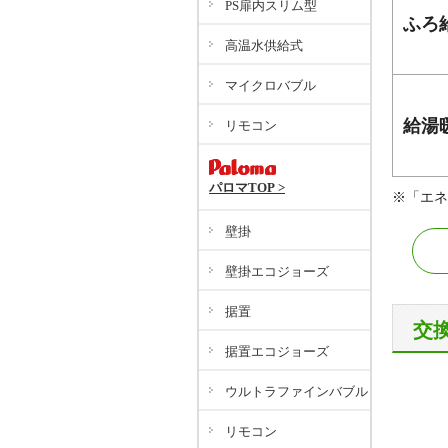
PS扉内スリム型
ふろ
高温水供給式
マイクロバブル
給湯
リモコン
パロマTOP >
※「エネ
壁掛
壁掛エコジョーズ
据置
交
据置エコジョーズ
ウルトラファインバブル
リモコン