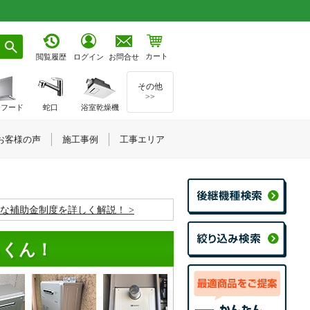
カート
お問合せ
閲覧履歴
ログイン
その他
>>
ジフード
蛇口
浴室乾燥機
お客様の声
施工事例
工事エリア
お得な補助金制度を詳しく解説！
るくん！