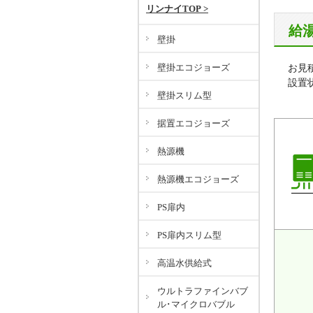
リンナイTOP >
給
壁掛
壁掛エコジョーズ
お見
設置
壁掛スリム型
据置エコジョーズ
熱源機
熱源機エコジョーズ
PS扉内
PS扉内スリム型
高温水供給式
ウルトラファインバブ
ル･マイクロバブル