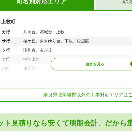
町名別対応エリア
駅
上牧町
カ行
片岡台、葛城台、上牧
サ行
桜ケ丘、ささゆり台、下牧、松里園
タ行
滝川台、友が丘
ナ行
中筋出作
ハ行
服部台
マ行
緑ケ丘
R大和路線
ヤ行
ゆりが丘、米山台
王寺駅
奈良県北葛城郡以外の工事対応エリアは
R和歌山線
王寺町
王寺駅、畠田駅
鉄生駒線
王寺駅
ア行
王寺
鉄田原本線
箸尾駅、池部駅、
カ行
葛下、久度
ット見積りなら安くて明朗会計、だから
タ行
太子