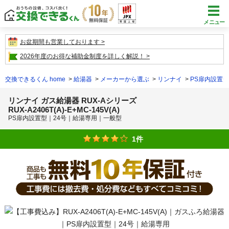
メニュー
お盆期間も営業しております
2026年度のお得な補助金制度を詳しく解説！
交換できるくん home
給湯器
メーカーから選ぶ
リンナイ
PS扉内設置
リンナイ ガス給湯器 RUX-Aシリーズ
RUX-A2406T(A)-E+MC-145V(A)
PS扉内設置型｜24号｜給湯専用｜一般型
1件