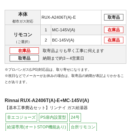
本体
RUX-A2406T(A)-E
取寄品
都市ガス対応
1
MC-145V(A)
在庫品
リモコン
2
BC-145V(A)
在庫品
（ご選択）
在庫品
取寄品よりも早く工事に伺えます
取寄品
納期まで約3～4営業日
※プロパンガス(LPG)対応品は、取り寄せになります。
※祝日などでメーカーがお休みの場合は、取寄品の納期が表記よりかかるこ
とがあります。
Rinnai
RUX-A2406T(A)-E+MC-145V(A)
【基本工事費込セット】リンナイ ガス給湯器
非エコジョーズ
PS扉内設置型
24号
給湯専用(オートSTOP機能あり)
台所リモコン