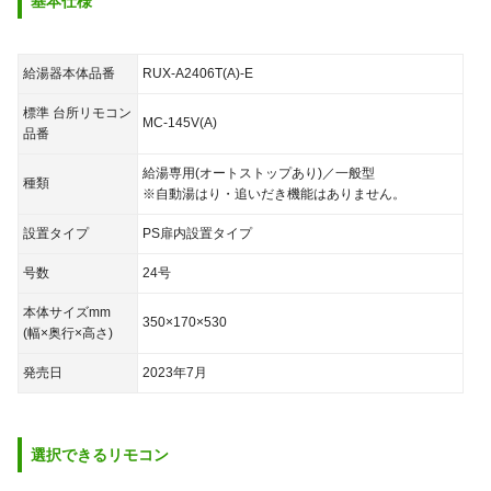
基本仕様
給湯器本体品番
RUX-A2406T(A)-E
標準 台所リモコン
MC-145V(A)
品番
給湯専用(オートストップあり)／一般型
種類
※自動湯はり・追いだき機能はありません。
設置タイプ
PS扉内設置タイプ
号数
24号
本体サイズmm
350×170×530
(幅×奥行×高さ)
発売日
2023年7月
選択できる
リモコン