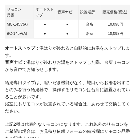
リモコン
オート
スト
音声ナビ
設置場所
販売価格(税込)
品番
ップ
MC-145V(A)
●
●
台所
10,098
円
BC-145V(A)
●
●
浴室
10,098
円
オートストップ：
湯はりが終わると自動的にお湯をストップしま
す。
音声ナビ：
湯はりが終わりお湯をストップした際、台所リモコン
から音声でお知らせします。
給湯専用タイプは、追いだき機能がなく、蛇口からお湯を出すこ
とのみを行う給湯器で、操作するリモコンは台所に設置されてい
ることが多いです。
浴室にもリモコンが設置されている場合は、あわせて交換してく
ださい。
上記2種は代表的なリモコンになります。これ以外のリモコンを
ご希望の場合は、お見積り依頼フォームの備考欄にリモコン品番