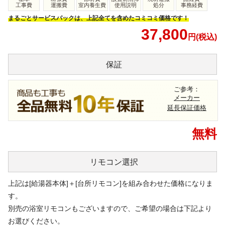
工事費
運搬費
室内養生費
使用説明
処分
事務経費
まるごとサービスパックは、上記全てを含めたコミコミ価格です！
37,800
円(税込)
保証
ご参考：
メーカー
延長保証価格
無料
リモコン
選択
上記は[給湯器本体]＋[台所リモコン]を組み合わせた価格になりま
す。
別売の浴室リモコンもございますので、ご希望の場合は下記より
お選びください。