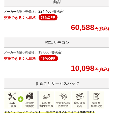
商品
224,400円(税込)
メーカー希望小売価格：
交換できるくん価格
73
%OFF
60,588
円(税込)
標準リモコン
19,800
円(税込)
メーカー希望小売価格：
交換できるくん価格
49
％OFF
10,098
円(税込)
まるごと
サービスパック
基本
出張費
部材費
設置前清掃
廃材運搬
諸経費
工事費
運搬費
室内養生費
使用説明
処分
事務経費
まるごとサービスパックは、上記全てを含めたコミコミ価格です！