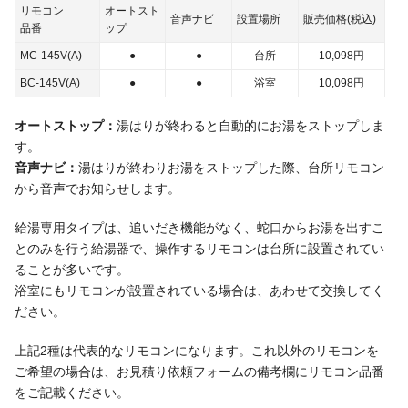
リモコン
オート
スト
音声ナビ
設置場所
販売価格(税込)
品番
ップ
MC-145V(A)
●
●
台所
10,098
円
BC-145V(A)
●
●
浴室
10,098
円
オートストップ：
湯はりが終わると自動的にお湯をストップしま
す。
音声ナビ：
湯はりが終わりお湯をストップした際、台所リモコン
から音声でお知らせします。
給湯専用タイプは、追いだき機能がなく、蛇口からお湯を出すこ
とのみを行う給湯器で、操作するリモコンは台所に設置されてい
ることが多いです。
浴室にもリモコンが設置されている場合は、あわせて交換してく
ださい。
上記2種は代表的なリモコンになります。これ以外のリモコンを
ご希望の場合は、お見積り依頼フォームの備考欄にリモコン品番
をご記載ください。