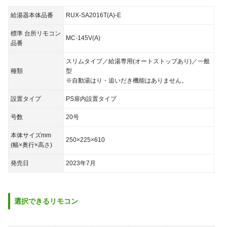
給湯器本体品番
RUX-SA2016T(A)-E
標準 台所リモコン
MC-145V(A)
品番
スリムタイプ／給湯専用(オートストップあり)／一般
種類
型
※自動湯はり・追いだき機能はありません。
設置タイプ
PS扉内設置タイプ
号数
20号
本体サイズmm
250×225×610
(幅×奥行×高さ)
発売日
2023年7月
選択できる
リモコン