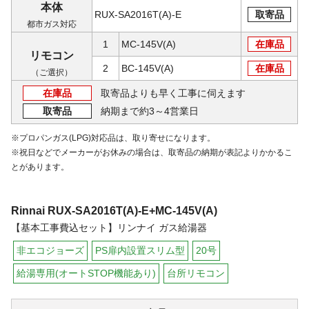
本体
RUX-SA2016T(A)-E
取寄品
都市ガス対応
1
MC-145V(A)
在庫品
リモコン
2
BC-145V(A)
在庫品
（ご選択）
在庫品
取寄品よりも早く工事に伺えます
取寄品
納期まで約3～4営業日
※プロパンガス(LPG)対応品は、取り寄せになります。
※祝日などでメーカーがお休みの場合は、取寄品の納期が表記よりかかるこ
とがあります。
Rinnai
RUX-SA2016T(A)-E+MC-145V(A)
【基本工事費込セット】リンナイ ガス給湯器
非エコジョーズ
PS扉内設置スリム型
20号
給湯専用(オートSTOP機能あり)
台所リモコン