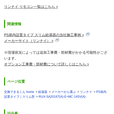
リンナイ リモコン一覧はこちら
関連情報
PS扉内設置タイプ スリム給湯器の当社施工事例 >
メーカーサイト（リンナイ） >
※現場状況によっては追加工事費・部材費がかかる可能性がござ
います。
オプション工事費・部材費について詳しくはこちら >
ページ位置
交換できるくん home
給湯器
メーカーから選ぶ
リンナイ
PS扉内
設置タイプ｜スリム型
RUX-SA2016T(A)-E+MC-145V(A)
旧品番