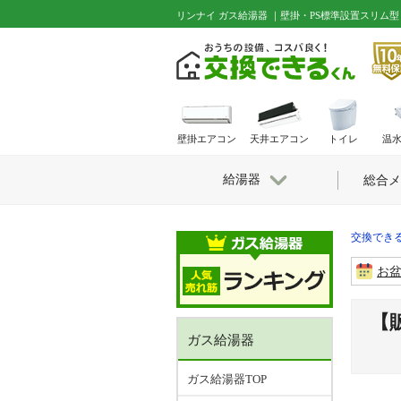
リンナイ ガス給湯器 ｜壁掛・PS標準設置スリム型
壁掛エアコン
天井エアコン
トイレ
温
給湯器
総合メ
交換できる
お
【
ガス給湯器
ガス給湯器TOP