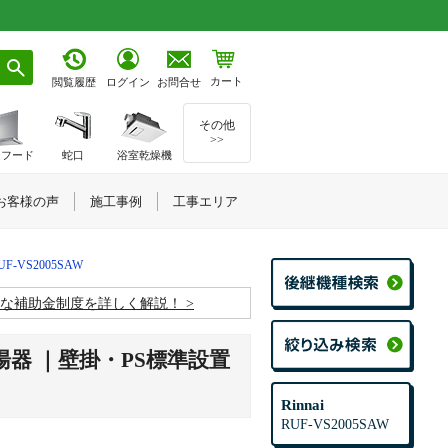
カート
お問合せ
閲覧履歴
ログイン
その他
>>
ジフード
蛇口
浴室乾燥機
お客様の声
施工事例
工事エリア
UF-VS2005SAW
お得な補助金制度を詳しく解説！
給湯器 ｜壁掛・PS標準設置
Rinnai
RUF-VS2005SAW