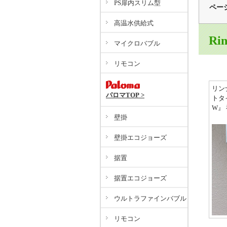
PS扉内スリム型
ペー
高温水供給式
Ri
マイクロバブル
リモコン
リン
パロマTOP >
トタイ
W』
壁掛
壁掛エコジョーズ
据置
据置エコジョーズ
ウルトラファインバブル
リモコン