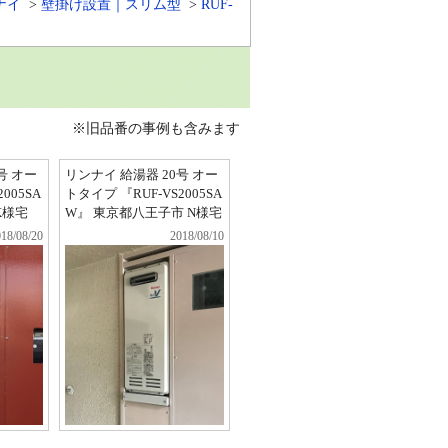
ナイ
壁掛け設置｜スリム型
RUF-
※旧品番の事例も含みます
号 オー
リンナイ 給湯器 20号 オー
005SA
トタイプ 『RUF-VS2005SA
K様宅
W』 東京都八王子市 N様宅
18/08/20
2018/08/10