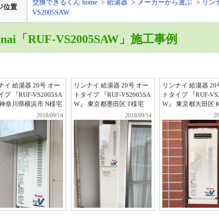
交換できるくん home
給湯器
メーカーから選ぶ
リン
ジ位置
VS2005SAW
nnai「RUF-VS2005SAW」施工事例
ナイ 給湯器 20号 オー
リンナイ 給湯器 20号 オー
リンナイ 給湯器 20
プ 『RUF-VS2005SA
トタイプ 『RUF-VS2005SA
トタイプ 『RUF-VS2
 神奈川県横浜市 N様宅
W』 東京都墨田区 T様宅
W』 東京都大田区 
2018/09/14
2018/09/14
20