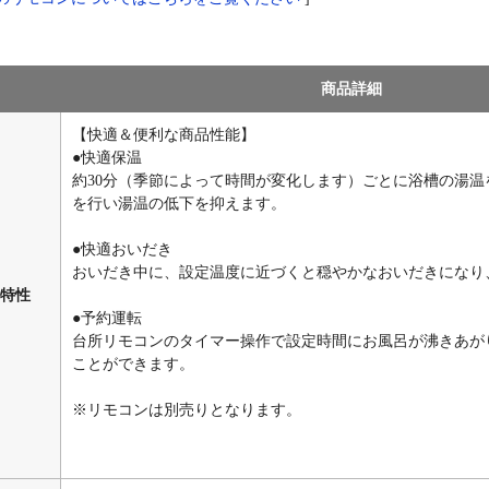
商品詳細
【快適＆便利な商品性能】
●快適保温
約30分（季節によって時間が変化します）ごとに浴槽の湯
を行い湯温の低下を抑えます。
●快適おいだき
おいだき中に、設定温度に近づくと穏やかなおいだきになり
特性
●予約運転
台所リモコンのタイマー操作で設定時間にお風呂が沸きあが
ことができます。
※リモコンは別売りとなります。