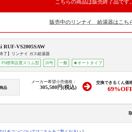
こちらの商品は販売終了品です
販売中のリンナイ 給湯器はこち
i
RUF-VS2005SAW
終了】リンナイ ガス給湯器
・PS標準設置スリム型
20号
一般
★オートタイプ
メーカー希望小売価格：
交換できるくん価
305,580円(税込)
69
%OF
商品
のリモコンについてはこちらをご覧ください
]