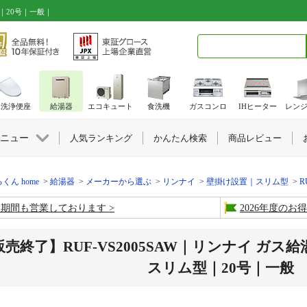
｜20号｜一般｜
検索キーワード入力
水洗浄便座
給湯器
エコキュート
食洗機
ガスコンロ
IHヒーター
レン
ニュー
人気ランキング
かんたん検索
商品レビュー
くん home
給湯器
メーカーから選ぶ
リンナイ
壁掛け設置｜スリム型
R
盆期間も営業しております
2026年度の
販売終了】RUF-VS2005SAW｜リンナイ ガス
スリム型｜20号｜一般