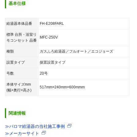
基本仕様
給湯器本体品番
FH-E208FARL
標準 台所・浴室リ
MFC-250V
モコンセット 品番
種類
ガスふろ給湯器／フルオート／エコジョーズ
設置タイプ
据置設置タイプ
号数
20号
本体サイズmm
517mm×240mm×600mmm
(幅×奥行×高さ)
関連情報
≫パロマ給湯器の当社施工事例
≫メーカーサイト