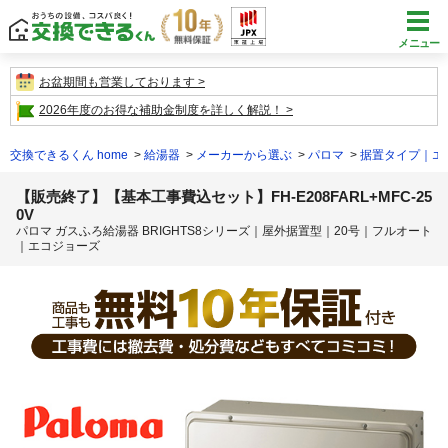
メニュー
お盆期間も営業しております
2026年度のお得な補助金制度を詳しく解説！
交換できるくん home
給湯器
メーカーから選ぶ
パロマ
据置タイプ｜エ
【販売終了】【基本工事費込セット】FH-E208FARL+MFC-25
0V
パロマ ガスふろ給湯器 BRIGHTS8シリーズ｜屋外据置型｜20号｜フルオート
｜エコジョーズ