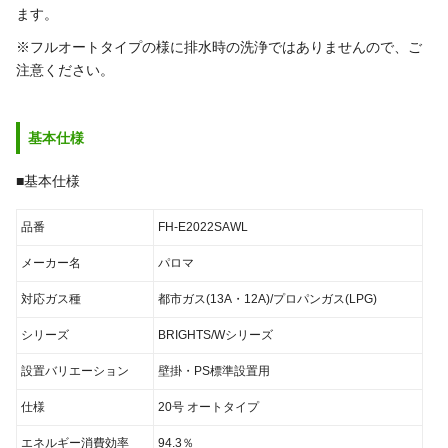
ます。
※フルオートタイプの様に排水時の洗浄ではありませんので、ご
注意ください。
基本仕様
■基本仕様
品番
FH-E2022SAWL
メーカー名
パロマ
対応ガス種
都市ガス(13A・12A)/プロパンガス(LPG)
シリーズ
BRIGHTS/Wシリーズ
設置バリエーション
壁掛・PS標準設置用
仕様
20号 オートタイプ
エネルギー消費効率
94.3％