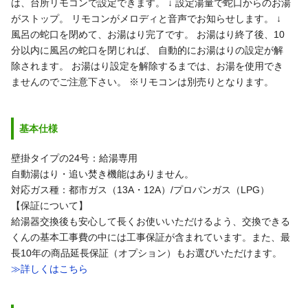
は、台所リモコンで設定できます。
↓
設定湯量で蛇口からのお湯
がストップ。
リモコンがメロディと音声でお知らせします。
↓
風呂の蛇口を閉めて、お湯はり完了です。
お湯はり終了後、10
分以内に風呂の蛇口を閉じれば、
自動的にお湯はりの設定が解
除されます。
お湯はり設定を解除するまでは、お湯を使用でき
ませんのでご注意下さい。
※リモコンは別売りとなります。
基本仕様
壁掛タイプの24号：給湯専用
自動湯はり・追い焚き機能はありません。
対応ガス種：都市ガス（13A・12A）/プロパンガス（LPG）
【保証について】
給湯器交換後も安心して長くお使いいただけるよう、交換できる
くんの基本工事費の中には工事保証が含まれています。また、最
長10年の商品延長保証（オプション）もお選びいただけます。
≫詳しくはこちら