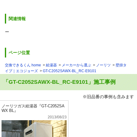
関連情報
ー
ページ位置
交換できるくん home
給湯器
メーカーから選ぶ
ノーリツ
壁掛タ
イプ｜エコジョーズ
GT-C2052SAWX-BL_RC-E9101
「GT-C2052SAWX-BL_RC-E9101」施工事例
※旧品番の事例も含みます
ノーリツガス給湯器『GT-C2052SA
WX BL』
2013/08/23