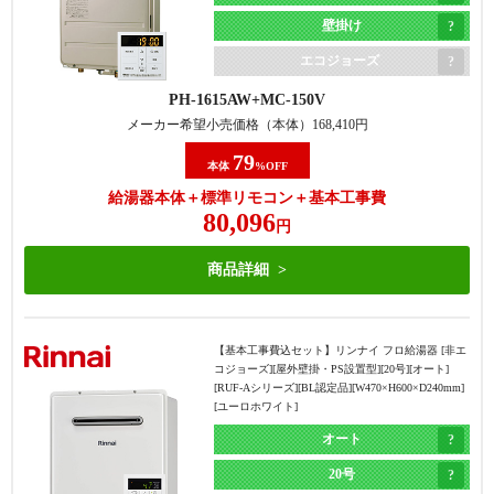
壁掛け
エコジョーズ
PH-1615AW
MC-150V
メーカー希望小売価格（本体）
168,410
円
79
本体
%OFF
給湯器本体＋標準リモコン＋基本工事費
80,096
円
商品詳細
【基本工事費込セット】
リンナイ フロ給湯器 [非エ
コジョーズ][屋外壁掛・PS設置型][20号][オート]
[RUF-Aシリーズ][BL認定品][W470×H600×D240mm]
[ユーロホワイト]
オート
20号