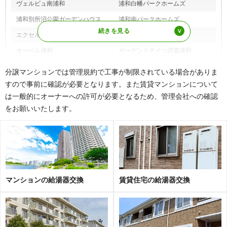
ヴェルビュ南浦和
浦和白幡パークホームズ
浦和別所沼公園ガーデンハウス
浦和南パークホームズ
エクセルコート東浦和
エンゼルハイム西浦和
オーベル浦和
ガーデンステイツ武蔵浦和
グランディオシティ武蔵浦和
グリーンミユキ太田窪
分譲マンションでは管理規約で工事が制限されている場合がありま
クリオ西浦和
クリオ南浦和
すので事前に確認が必要となります。また賃貸マンションについて
は一般的にオーナーへの許可が必要となるため、管理会社への確認
グローリオ武蔵浦和
コスモ浦和コンフォート
をお願いいたします。
コスモヒルズ南浦和クラシオ
コスモ南浦和
コスモ武蔵浦和エクセラ
コスモ武蔵浦和キューブスクエア
コスモ武蔵浦和サウスビューコー
コスモ武蔵浦和クレスト
ト
コスモ武蔵浦和根岸
コスモ武蔵浦和パークステージ
マンションの給湯器交換
賃貸住宅の給湯器交換
コスモ武蔵浦和ロイヤルフォルム
コンフィール武蔵浦和
ザ・ステイツ武蔵浦和
ザ・パークハウス武蔵浦和
サーパス武蔵浦和第三
サニークレスト武蔵浦和