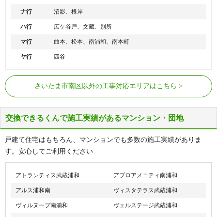
ナ行
沼影、根岸
ハ行
広ケ谷戸、文蔵、別所
マ行
曲本、松本、南浦和、南本町
ヤ行
四谷
JR埼京線
武蔵浦和駅、中浦和駅
さいたま市南区以外の工事対応エリアはこちら
JR京浜東北線
南浦和駅
JR武蔵野線
武蔵浦和駅、南浦和駅
交換できるくんで施工実績があるマンション・団地
戸建て住宅はもちろん、マンションでも多数の施工実績がありま
す。安心してご利用ください
アトランティス武蔵浦和
アプロアメニティ南浦和
アルス浦和南
ヴィスタテラス武蔵浦和
ヴィルヌーブ南浦和
ヴェルステージ武蔵浦和