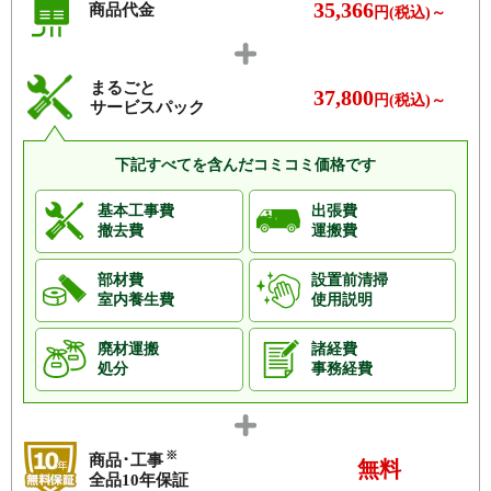
35,366
商品代金
ベルクール南浦和
マイキャッスル武蔵浦和
円(税込)～
ミオカステーロ南浦和パークフロ
南浦和ガーデンハウス
ント
まるごと
37,800
円(税込)～
武蔵浦和第5ローヤルコーポ
武蔵浦和第7ローヤルコーポ
サービスパック
武蔵浦和パークホームズサザンコ
武蔵浦和南パークホームズ
ート
下記すべてを含んだコミコミ価格です
メイツ南浦和
モアクレスト南浦和
基本工事費
出張費
モアステージ南浦和
ライオンズアベニュー別所沼公園
撤去費
運搬費
ライオンズヴィアーレ南浦和
ライオンズガーデン武蔵浦和
部材費
設置前清掃
ライオンズステージ南浦和
ライオンズステージ武蔵浦和
室内養生費
使用説明
ライオンズステーションプラザ中
ライオンズマンション南浦和
廃材運搬
諸経費
浦和別所沼公園
処分
事務経費
ライブタワー武蔵浦和
ライフピア武蔵浦和
ラプレ浦和根岸
ラムザタワー
リアージュ南浦和ヒルズ
ルネステージ浦和
※
商品･工事
無料
全品10年保証
レーベンハイム武蔵浦和
レクセルマンション武蔵浦和