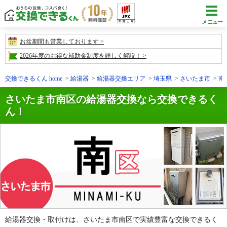
メニュー
お盆期間も営業しております
2026年度のお得な補助金制度を詳しく解説！
交換できるくん home
給湯器
給湯器交換エリア
埼玉県
さいたま市
南
さいたま市南区の給湯器交換なら交換できるく
ん！
給湯器交換・取付けは、さいたま市南区で実績豊富な交換できるく