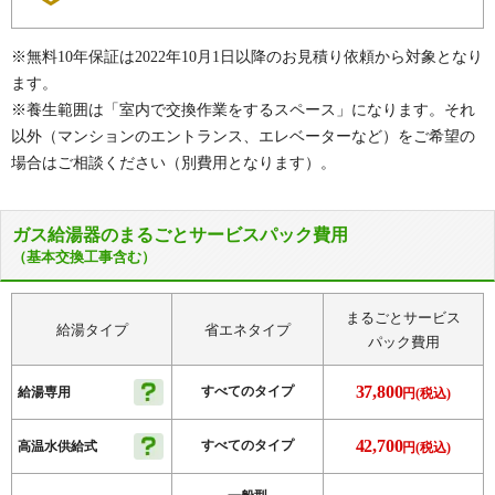
レリアコート浦和
ローヤルシティ武蔵浦和
※無料10年保証は2022年10月1日以降のお見積り依頼から対象となり
ローレルコート南浦和
ワコーレ武蔵浦和
ます。
※その他、多数の実績がございます。
※養生範囲は「室内で交換作業をするスペース」になります。それ
以外（マンションのエントランス、エレベーターなど）をご希望の
場合はご相談ください（別費用となります）。
ガス給湯器のまるごとサービスパック費用
（基本交換工事含む）
まるごとサービス
給湯タイプ
省エネタイプ
パック費用
37,800
すべてのタイプ
給湯専用
円(税込)
42,700
すべてのタイプ
高温水供給式
円(税込)