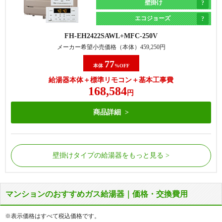
壁掛け
エコジョーズ
FH-EH2422SAWL
MFC-250V
メーカー希望小売価格（本体）
459,250
円
77
本体
%OFF
給湯器本体＋標準リモコン＋基本工事費
168,584
円
商品詳細
壁掛けタイプの給湯器をもっと見る
マンションのおすすめガス給湯器｜価格・交換費用
屋外の床に据置で設置されているタイプの給湯器で
屋外の床に据置で設置されているタイプの給湯器で
す。
す。
※表示価格はすべて税込価格です。
給湯器側面から配管が接続されています。
給湯器側面から配管が接続されています。