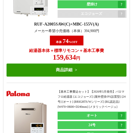
壁掛け
エコジョーズ
RUF-A2005SAW(C)
MBC-155V(A)
メーカー希望小売価格（本体）
394,900
円
74
本体
%OFF
給湯器本体＋標準リモコン＋基本工事費
159,634
円
商品詳細
【基本工事費込セット】
【2026年5月発売】パロマ
フロ給湯器 [エコジョーズ] [屋外壁掛/PS設置型] [24
号] [オート] [BRIGHTS/Wシリーズ] [BL認定品]
[W470×H600×D240mm] [メタリックベージュ]
オート
24号