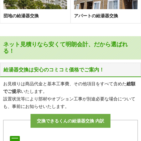
サニーコート南浦和
白幡第2コーポサンキョー
ステイツ南浦和
セザール南浦和
団地の給湯器交換
アパートの給湯器交換
セレナハイム武蔵浦和
セントラルコート浦和南
ダイアパレス武蔵浦和ヴァンティ
ソルシェ武蔵浦和
エム
ネット見積りなら安くて明朗会計、だから選ばれ
デュオクラルテ南浦和
デュオコート南浦和
る！
デュオヒルズ武蔵浦和
藤和シティホームズ武蔵浦和
給湯器交換は安心のコミコミ価格でご案内！
ドラゴンマンション武蔵浦和
ナイスアーバン武蔵浦和
パークサイドヒルズ南浦和
パークハイツ武蔵浦和
お見積りは商品代金と基本工事費、その他項目をすべて含めた
総額
ヒューマンスクエア浦和メイフル
ヒューマンスクエア武蔵浦和
でご提示
いたします。
ヒルズ浦和根岸
ヒルズ浦和別所
設置状況等により部材やオプション工事が別途必要な場合について
も、事前にお知らせいたします。
ヒルズ南浦和パークグランデージ
ヒルズ武蔵浦和
プラウドタワー武蔵浦和レジデン
交換できるくんの給湯器交換 内訳
ファーストタワー
ス
プラッツ南浦和
プリムローズ浦和