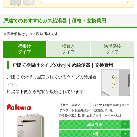
戸建てのおすすめガス給湯器｜価格・交換費用
※表示価格はすべて税込価格です。
壁掛け
据置き
浴槽隣接
タイプ
タイプ
タイプ
戸建て壁掛けタイプのおすすめ給湯器｜交換費用
戸建てで外壁に固定されているタイプの給湯器
です。
給湯器下側から配管が接続されています
【基本工事費込セット】
パロマ 給湯専用給湯器 [ス
タンダード] [屋外壁掛/PS設置型] [16号]
[W350×H520×D135mm] [メタリックベージュ]
給湯専用
16号