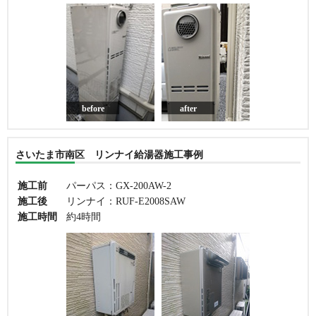
before
after
さいたま市南区 リンナイ給湯器施工事例
施工前
パーパス：GX-200AW-2
施工後
リンナイ：RUF-E2008SAW
施工時間
約4時間