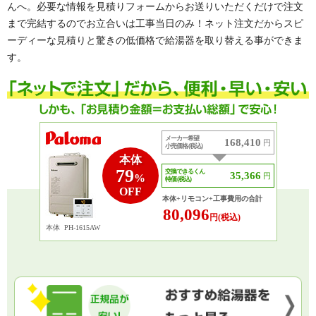
んへ。必要な情報を見積りフォームからお送りいただくだけで注文
まで完結するのでお立合いは工事当日のみ！ネット注文だからスピ
ーディーな見積りと驚きの低価格で給湯器を取り替える事ができま
す。
メーカー希望
168,410
円
小売価格 (税込)
本体
79
交換できるくん
35,366
円
%
特価 (税込)
OFF
本体+リモコン+工事費用の合計
80,096
円(税込)
本体
PH-1615AW