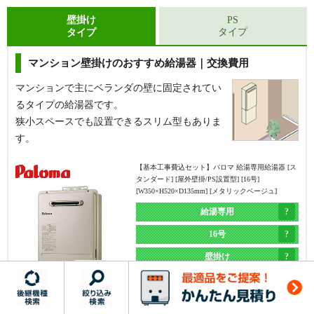
浴槽にある循環金具の数が1つだけの場合に該当し
浴槽にある循環金具の数が2つの場合に該当しま
壁掛け
PS
タイプ
タイプ
ます。
す。
マンション壁掛けのおすすめ給湯器｜交換費用
【基本工事費込セット】
リンナイ 給湯専用給湯器 [エ
コジョーズ][屋外据置型][16号][RUX-Eシリーズ][BL認
定品][W458×H596×D210mm][シャイニーシルバー]
マンションで主にベランダの壁に固定されてい
るタイプの給湯器です。
給湯専用
狭小スペースでも設置できるスリム型もありま
16号
す。
据置き
【基本工事費込セット】
パロマ 給湯専用給湯器 [ス
エコジョーズ
タンダード] [屋外壁掛/PS設置型] [16号]
[W350×H520×D135mm] [メタリックベージュ]
現在と同じ
浴槽隣接タイプ
RUX-E1616G(A)
MC-145V(A)
浴槽隣接タイプ
(2つ穴)から
給湯専用
メーカー希望小売価格（本体）
239,800
円
(2つ穴)
据置タイプ(1つ穴)
16号
60
本体
%OFF
に交換
に交換
壁掛け
給湯器本体＋標準リモコン＋基本工事費
143,818
円
エコジョーズ
PH-1615AW
MC-150V
商品詳細