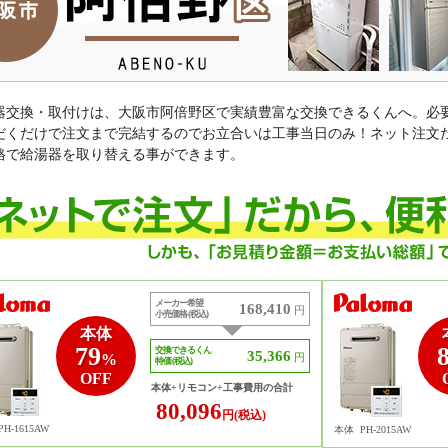
器交換・取付けは、大阪市阿倍野区で実績豊富な交換できるくんへ。必
だくだけで注文まで完結するのでお立合いは工事当日のみ！ネット注文
格で給湯器を取り替える事ができます。
メーカー希望
168,410
円
小売価格 (税込)
本体
79
交換できるくん
35,366
%
円
特価 (税込)
OFF
本体+リモコン+工事費用の合計
80,096
円(税込)
PH-1615AW
本体
PH-2015AW