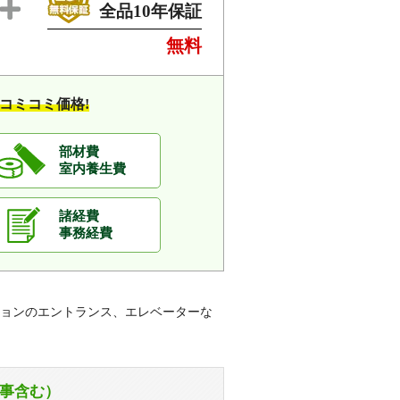
全品10年保証
無料
コミコミ価格!
部材費
室内養生費
諸経費
事務経費
ョンのエントランス、エレベーターな
事含む）