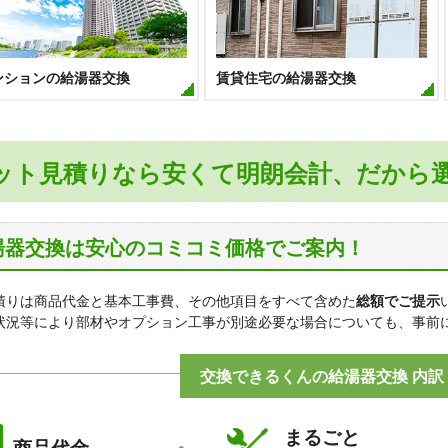
プラウド阿倍野播磨町
ベルシャトゥ阿
ライオンズ阿倍野松崎町
ライオンズマン
ンションの給湯器交換
賃貸住宅の給湯器交換
リベール北畠ガーデンシティ
ロイヤルシティ
ローレルコート阿倍野・三明町
ット見積りなら安くて明朗会計、だから
湯器交換は安心のコミコミ価格でご案内！
積りは商品代金と基本工事費、その他項目をすべて含めた
総額でご提示
状況等により部材やオプション工事が別途必要な場合についても、事前
交換できるくんの給湯器交換 内訳
まるごと