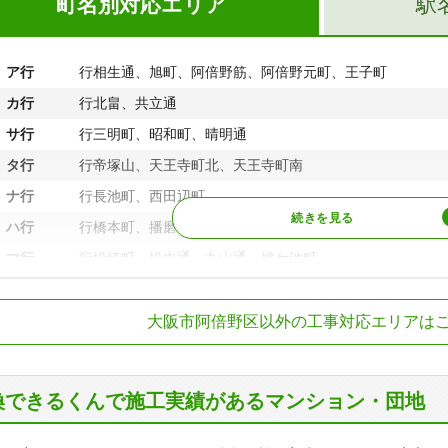
町名別対応エリア
駅
ア行
行相生通、旭町、阿倍野筋、阿倍野元町、王子町
カ行
行北畠、共立通
サ行
行三明町、昭和町、晴明通
タ行
行帝塚山、天王寺町北、天王寺町南
ナ行
行長池町、西田辺町
ハ行
行橋本町、播磨町、万代、阪南町、美章園、文の里
マ行
行松崎町、松虫通、丸山通、桃ケ池町
鉄南大阪線
大阪阿部野橋駅、
大阪市阿倍野区以外の工事対応エリアは
R阪和線
美章園駅、南田辺
阪メトロ御堂筋線
天王寺駅、昭和町
阪メトロ谷町線
阿倍野駅、文の里
換できるくんで施工実績があるマンション・団地
天王寺駅前駅、阿
町線
留場、北畠停留場