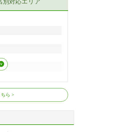
名別対応エリア
河堀口駅
こちら
駅、鶴ケ丘駅
駅、西田辺駅
駅
倍野駅、松虫停留場、東天下茶屋停
、姫松停留場