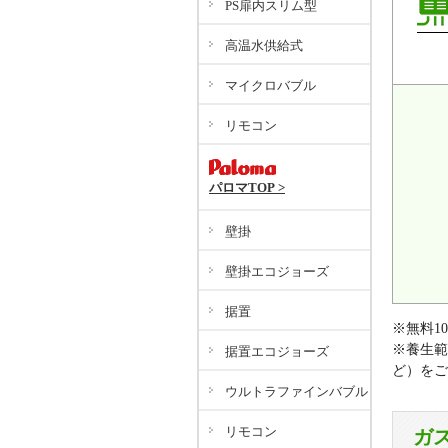
PS扉内スリム型
高温水供給式
マイクロバブル
リモコン
パロマTOP >
壁掛
壁掛エコジョーズ
据置
※無料1
※養生範
据置エコジョーズ
ど）をご
ウルトラファインバブル
リモコン
ガ