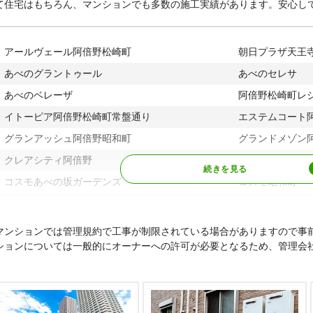
て住宅はもちろん、マンションでも多数の施工実績があります。安心し
アールヴェール阿倍野松崎町
朝日プラザ天王
あべのグラントゥール
あべのセレサ
あべのベレーザ
阿倍野松崎町レ
イトーピア阿倍野松崎町常盤通り
エステムコート
グランアッシュ阿倍野昭和町
グランドメゾン
クレアシティ阿倍野
コープ野村阿倍
コスモあべの坂ガーデンズ
コスモ昭和町
サンヴェール阿倍野晴明丘
サンハイム帝塚
シティタワーグラン天王寺
セセレッソコー
マンションでは管理規約で工事が制限されている場合がありますので事
ションについては一般的にオーナーへの許可が必要となるため、管理会
大洋ハイツ昭和町
ディアステージ
ディオレ阿倍野筋
デイマンシュ阿
ドムール北畠
ドルフ阿倍野松
パークホームズ阿倍野阪南町
パレ・グラン阿