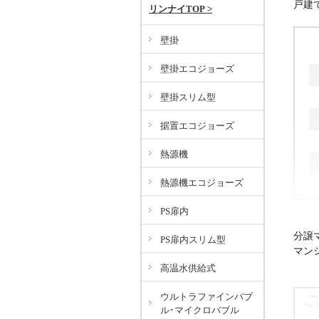
戸建
リンナイTOP >
壁掛
壁掛エコジョーズ
壁掛スリム型
据置エコジョーズ
熱源機
熱源機エコジョーズ
PS扉内
分譲
PS扉内スリム型
マン
高温水供給式
ウルトラファインバブ
ル･マイクロバブル