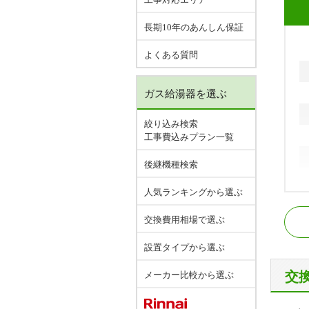
長期10年のあんしん保証
よくある質問
ガス給湯器を選ぶ
絞り込み検索
工事費込みプラン一覧
後継機種検索
人気ランキングから選ぶ
近
交換費用相場で選ぶ
J
大
設置タイプから選ぶ
大
交
メーカー比較から選ぶ
上