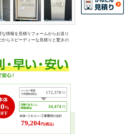
要な情報を見積りフォームからお送り
だからスピーディーな見積りと驚きの
メーカー希望
172,370
円
小売価格 (税込)
本体
80
交換できるくん
34,474
%
円
特価 (税込)
OFF
本体+リモコン+工事費用の合計
79,204
円(税込)