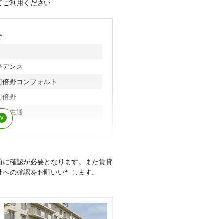
てご利用ください
寺
ジデンス
阿倍野コンフォルト
阿倍野
野相生通
山
ト北畠
前に確認が必要となります。また賃貸
社への確認をお願いいたします。
阿倍野播磨町
倍野
崎町
倍野三明町