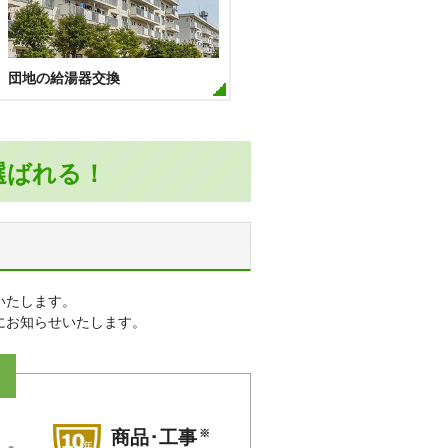
部野阪南町
ション帝塚山
団地の給湯器交換
阿倍野
※その他、多数の実績がございます。
選ばれる！
いたします。
にお知らせいたします。
※
商品･工事