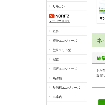
リモコン
マ
ノーリツTOP >
壁掛
ネ
壁掛エコジョーズ
壁掛スリム型
給
据置
据置エコジョーズ
お見
設置
熱源機
熱源機エコジョーズ
PS扉内