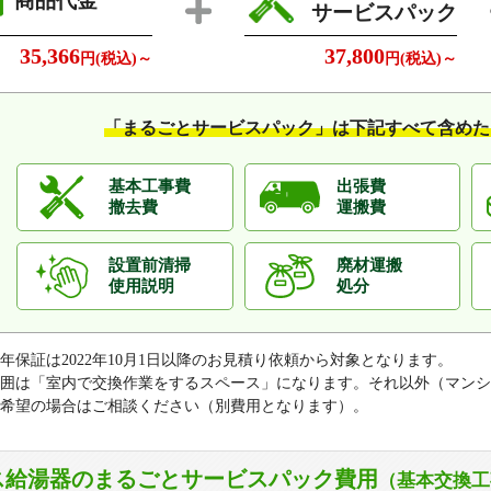
商品代金
サービスパック
35,366
37,800
円(税込)～
円(税込)～
「まるごとサービスパック」は
下記すべて含めた
基本工事費
出張費
撤去費
運搬費
設置前清掃
廃材運搬
使用説明
処分
0年保証は2022年10月1日以降のお見積り依頼から対象となります。
囲は「室内で交換作業をするスペース」になります。それ以外（マンシ
希望の場合はご相談ください（別費用となります）。
ス給湯器のまるごとサービスパック費用
（基本交換工