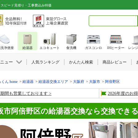
｜スピード見積り・工事費込み特価
検索キーワード入力
水洗浄便座
給湯器
エコキュート
食洗機
ガスコンロ
IHヒーター
レン
ニュー
人気ランキング
かんたん検索
商品レビュー
くん home
給湯器
給湯器交換エリア
大阪府
大阪市
阿倍野区
盆期間も営業しております
2026年度の
阪市阿倍野区の給湯器交換なら交換でき