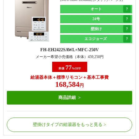
オート
24号
壁掛け
エコジョーズ
FH-EH2422SAWL
MFC-250V
メーカー希望小売価格（本体）
459,250
円
77
本体
%OFF
給湯器本体＋標準リモコン＋基本工事費
168,584
円
商品詳細
壁掛けタイプの給湯器をもっと見る