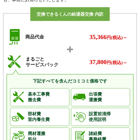
町、東別所町、東本町、東矢島町、備前島町、福沢町、
藤阿久町、藤久良町、二ツ小屋町、古戸町、別所町、細
交換できるくんの給湯器交換 内訳
谷町、堀口町、本町
マ行
前小屋町、前島町、緑町、南ケ丘町、南矢島町、武蔵島
町、茂木町
35,366
商品代金
円(税込)～
ヤ行
八重笠町、安良岡町、矢場町、矢場新町、藪塚町、山之
神町、由良町、米沢町、寄合町
まるごと
ラ行
龍舞町、六千石町
37,800
円(税込)～
サービスパック
ワ行
脇屋町
下記すべてを含んだコミコミ価格です
基本工事費
出張費
撤去費
運搬費
部材費
設置前清掃
室内養生費
使用説明
廃材運搬
諸経費
処分
事務経費