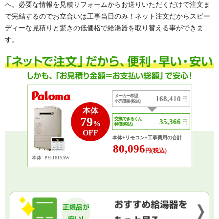
へ。必要な情報を見積りフォームからお送りいただくだけで注文ま
で完結するのでお立合いは工事当日のみ！ネット注文だからスピー
ディーな見積りと驚きの低価格で給湯器を取り替える事ができま
す。
メーカー希望
168,410
円
小売価格 (税込)
本体
79
交換できるくん
35,366
円
%
特価 (税込)
OFF
本体+リモコン+工事費用の合計
80,096
円(税込)
本体
PH-1615AW