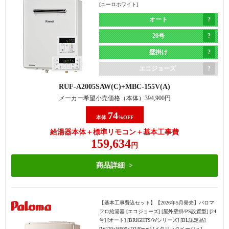
[ユーロホワイト]
オート
20号
壁掛け
エコジョーズ
RUF-A2005SAW(C)
MBC-155V(A)
メーカー希望小売価格（本体）
394,900
円
74
本体
%OFF
給湯器本体＋標準リモコン＋基本工事費
159,634
円
商品詳細
【基本工事費込セット】
【2026年5月発売】パロマ
フロ給湯器 [エコジョーズ] [屋外壁掛/PS設置型] [24
号] [オート] [BRIGHTS/Wシリーズ] [BL認定品]
[W470×H600×D240mm] [メタリックベージュ]