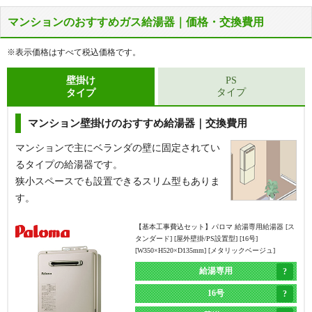
マンションのおすすめガス給湯器｜価格・交換費用
屋外の床に据置で設置されているタイプの給湯器で
屋外の床に据置で設置されているタイプの給湯器で
す。
す。
※表示価格はすべて税込価格です。
給湯器側面から配管が接続されています。
給湯器側面から配管が接続されています。
浴槽にある循環金具の数が1つだけの場合に該当し
浴槽にある循環金具の数が2つの場合に該当しま
壁掛け
PS
タイプ
タイプ
ます。
す。
マンション壁掛けのおすすめ給湯器｜交換費用
【基本工事費込セット】
リンナイ 給湯専用給湯器 [エ
コジョーズ][屋外据置型][16号][RUX-Eシリーズ][BL認
定品][W458×H596×D210mm][シャイニーシルバー]
マンションで主にベランダの壁に固定されてい
るタイプの給湯器です。
給湯専用
狭小スペースでも設置できるスリム型もありま
16号
す。
据置き
【基本工事費込セット】
パロマ 給湯専用給湯器 [ス
エコジョーズ
タンダード] [屋外壁掛/PS設置型] [16号]
[W350×H520×D135mm] [メタリックベージュ]
現在と同じ
浴槽隣接タイプ
RUX-E1616G(A)
MC-145V(A)
浴槽隣接タイプ
(2つ穴)から
給湯専用
メーカー希望小売価格（本体）
239,800
円
(2つ穴)
据置タイプ(1つ穴)
16号
60
本体
%OFF
に交換
に交換