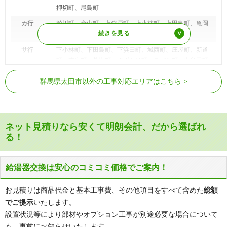
押切町、尾島町
カ行
粕川町、金山町、上強戸町、上小林町、上田島町、亀岡
町、熊野町、強戸町、小角田町、小舞木町
サ行
下小林町、下田島町、下浜田町、城西町、庄屋町、新道
町、末広町、菅塩町、すずかけ町、スバル町、世良田町
世良田駅、木崎駅、細谷駅、太田駅、
タ行
太子町、台之郷町、高瀬町、高林東町、高林西町、高林
東武伊勢崎線
群馬県太田市以外の工事対応エリアはこちら
韮川駅
南町、高林北町、高林寿町、宝町、只上町、鶴生田町、
寺井町、天良町、徳川町、富沢町、富若町、鳥山町、鳥
太田駅、三枚橋駅、治良門橋駅、藪塚
東武桐生線
山上町、鳥山中町、鳥山下町
駅
ナ行
中根町、長手町、成塚町、新島町、新野町、西新町、西
ネット見積りなら安くて明朗会計、だから選ばれ
東武小泉線
太田駅、竜舞駅
長岡町、西野谷町、西本町、西矢島町、新田赤堀町、新
る！
田市町、新田市野井町、新田市野倉町、新田大町、新田
大根町、新田金井町、新田嘉祢町、新田上江田町、新田
上田中町、新田上中町、新田木崎町、新田小金井町、新
給湯器交換は安心のコミコミ価格でご案内！
田小金町、新田権右衛門町、新田下江田町、新田下田中
町、新田反町町、新田高尾町、新田多村新田町、新田溜
お見積りは商品代金と基本工事費、その他項目をすべて含めた
総額
池町、新田天良町、新田中江田町、新田萩町、新田花香
でご提示
いたします。
塚町、新田早川町、新田瑞木町、新田村田町、韮川町
設置状況等により部材やオプション工事が別途必要な場合について
ハ行
八幡町、浜町、東今泉町、東金井町、東新町、東長岡
も、事前にお知らせいたします。