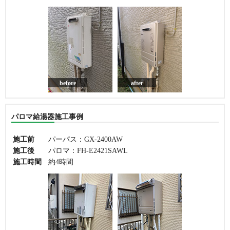
before
after
パロマ給湯器施工事例
施工前
パーパス：GX-2400AW
施工後
パロマ：FH-E2421SAWL
施工時間
約4時間