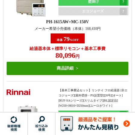
壁掛け
給湯器本体＋標準リモコン＋基本工事費
143,818
円
エコジョーズ
PH-1615AW
MC-150V
商品詳細
メーカー希望小売価格（本体）
168,410
円
79
本体
%OFF
【基本工事費込セット】
パロマ フロ給湯器 [非エコジ
給湯器本体＋標準リモコン＋基本工事費
ョーズ] [屋外据置型] [20号] [オート] [給水・給湯接続
80,096
20A] [W534×H670×D240mm] [メタリックベージュ]
円
オート
商品詳細
20号
・機器の交換のみで完了する
・機器の交換+1つ穴への交換用
据置き
・商品ラインナップはエコジョ
部材+対応費が必要
【基本工事費込セット】
リンナイ フロ給湯器 [非エ
エコジョーズ
ーズのみのため、1つ穴の非エ
・商品ラインナップは、非エコ
コジョーズ][屋外壁掛・PS設置型][20号][オート]
[RUF-SAシリーズ][スリムタイプ][BL認定品]
コジョーズタイプに交換した方
ジョーズもエコジョーズも両方
FH-2023SAR
MFC-250V
[W250×H610×D250mm][ユーロホワイト]
が安くなる場合もある
ある
メーカー希望小売価格（本体）
435,600
円
オート
71
本体
%OFF
20号
給湯器本体＋標準リモコン＋基本工事費
壁掛け