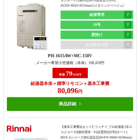
タンダード] [屋外壁掛/PS設置型] [16号]
[W350×H520×D135mm] [メタリックベージュ]
給湯専用
16号
壁掛け
エコジョーズ
PH-1615AW
MC-150V
メーカー希望小売価格（本体）
168,410
円
79
本体
%OFF
給湯器本体＋標準リモコン＋基本工事費
80,096
円
商品詳細
【基本工事費込セット】
リンナイ フロ給湯器 [非エ
コジョーズ][屋外壁掛・PS設置型][20号][オート]
[RUF-Aシリーズ][BL認定品][W470×H600×D240mm]