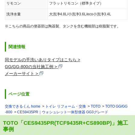
リモコン
フラットリモコン（標準タイプ）
洗浄水量
大洗浄4.8L/小洗浄3.6L/eco小洗浄3.4L
※こちらの商品の便器部は陶器製、タンクを含む機能部は樹脂製です。
関連情報
同モデルの手洗いありタイプはこちら
GG/GG-800の当社施工例
メーカーサイト
ページ位置
交換できるくん home
トイレ リフォーム・交換
TOTO
TOTO GG/GG
-800
CES9435PR｜ウォシュレット一体型便器 GG3グレード
TOTO「CES9435PR(TCF9435R+CS890BP)」施工
事例