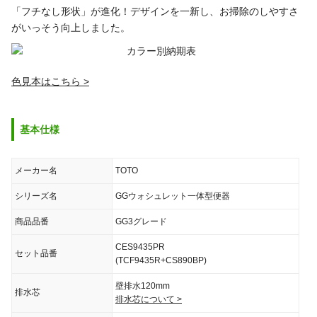
「フチなし形状」が進化！デザインを一新し、お掃除のしやすさ
がいっそう向上しました。
色見本はこちら >
基本仕様
メーカー名
TOTO
シリーズ名
GGウォシュレット一体型便器
商品品番
GG3グレード
CES9435PR
セット品番
(TCF9435R+CS890BP)
壁排水120mm
排水芯
排水芯について >