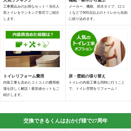
工事費込みのお得なセット！当社人
メーカー、機能、排水タイプ、口コ
気トイレをランキング形式でご紹介
ミなどで900点以上のトイレから自由
します。
に絞り込めます。
トイレリフォーム費用
床・壁紙の張り替え
内装工事も含めたコミコミの費用相
トイレの内装工事も同時に行うこと
場を詳しく解説！最安値セットもご
で、トイレ空間をリフォーム！
紹介します。
交換できるくんはおかげ様で27周年