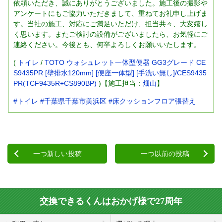
依頼いただき、誠にありがとうございました。施工後の撮影や
アンケートにもご協力いただきまして、重ねてお礼申し上げま
す。当社の施工、対応にご満足いただけ、担当共々、大変嬉し
く思います。またご検討の設備がございましたら、お気軽にご
連絡ください。今後とも、何卒よろしくお願いいたします。
(
トイレ
/
TOTO ウォシュレット一体型便器 GG3グレード CE
S9435PR [壁排水120mm] [便座一体型] [手洗い無し]/CES9435
PR(TCF9435R+CS890BP)
)【施工担当：
畑山
】
#トイレ
#千葉県千葉市美浜区
#床クッションフロア張替え
一つ新しい投稿
一つ以前の投稿
交換できるくんはおかげ様で27周年