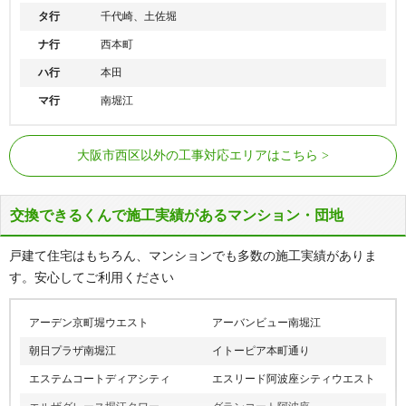
タ行
千代崎、土佐堀
ナ行
西本町
ハ行
本田
マ行
南堀江
大阪メトロ四つ橋線
肥後橋駅、本町駅、四ツ橋駅
大阪市西区以外の工事対応エリアはこちら
大阪メトロ中央線
九条駅、阿波座駅
大阪メトロ千日前線
阿波座駅、西長堀駅
交換できるくんで施工実績があるマンション・団地
ドーム前千代崎駅、西長堀駅、西大橋
大阪メトロ長堀鶴見緑地線
駅
戸建て住宅はもちろん、マンションでも多数の施工実績がありま
阪神なんば線
九条駅、ドーム前駅
す。安心してご利用ください
アーデン京町堀ウエスト
アーバンビュー南堀江
朝日プラザ南堀江
イトーピア本町通り
エステムコートディアシティ
エスリード阿波座シティウエスト