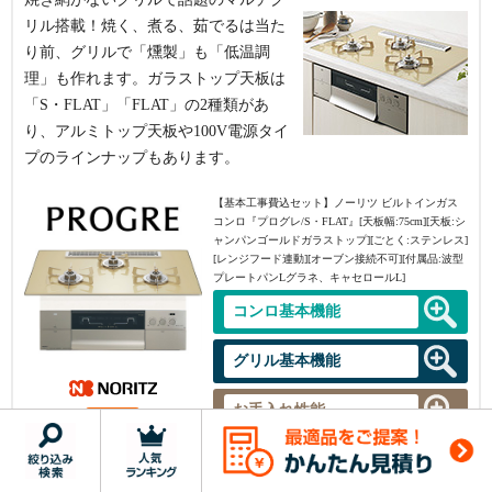
ュ・パールクリスタル][ごとく:ホーロー][レンジフード
【基本工事費込セット】
リンナイ ビルトインガスコン
リル搭載！焼く、煮る、茹でるは当た
連動なし][オーブン接続可][付属品:ココットプレート]
ロ『リッセ』[天板幅:60cm][天板:サテンシルバー・ガ
り前、グリルで「燻製」も「低温調
コンロ基本機能
ラストップ][ごとく:ホーロー][レンジフード連動][オー
理」も作れます。ガラストップ天板は
ブン接続可][付属品:ココットプレート]
幅60cm
「S・FLAT」「FLAT」の2種類があ
グリル基本機能
コンロ基本機能
り、アルミトップ天板や100V電源タイ
幅60cm
お手入れ性能
プのラインナップもあります。
グリル基本機能
【基本工事費込セット】
ノーリツ ビルトインガス
操作性能その他
お手入れ性能
コンロ『プログレ/S・FLAT』[天板幅:75cm][天板:シ
※押していただくと機能詳細一覧がご覧いただけま
ャンパンゴールドガラストップ][ごとく:ステンレス]
す。
操作性能その他
[レンジフード連動][オーブン接続不可][付属品:波型
プレートパンLグラネ、キャセロールL]
RS31W35P43DGAVW
※押していただくと機能詳細一覧がご覧いただけま
メーカー希望小売価格（本体）
192,500
円
す。
コンロ基本機能
RHS31W42J4RSTW
61
本体
%OFF
メーカー希望小売価格（本体）
270,600
円
グリル基本機能
コンロ本体＋工事費
56
99,975
本体
%OFF
円
お手入れ性能
幅75cm
コンロ本体＋工事費
143,964
商品詳細
操作性能その他
円
※押していただくと機能詳細一覧がご覧いただけま