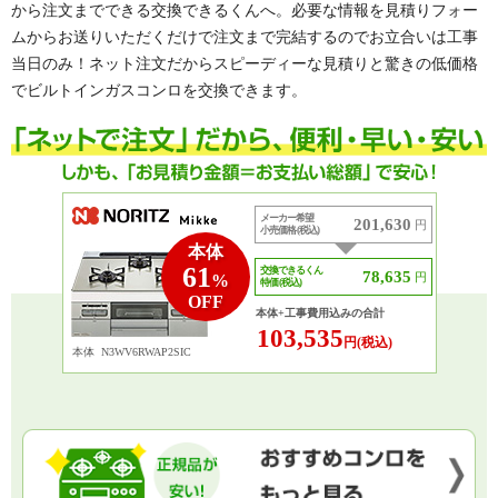
から注文までできる交換できるくんへ。必要な情報を見積りフォー
ムからお送りいただくだけで注文まで完結するのでお立合いは工事
当日のみ！ネット注文だからスピーディーな見積りと驚きの低価格
でビルトインガスコンロを交換できます。
メーカー希望
201,630
円
小売価格 (税込)
本体
61
交換できるくん
78,635
円
%
特価 (税込)
OFF
本体+工事費用込みの合計
103,535
円(税込)
本体
N3WV6RWAP2SIC