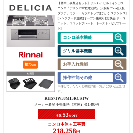
【基本工事費込セット】
リンナイ ビルトインガス
コンロ『デリシア3V乾電池式』[天板幅:75cm][天板:
プラチナミラー・ガラストップ][ごとく:ステンレス]
[レンジフード連動][オーブン接続可][付属品:ザ・コ
コット、ココットプレート、トースト・ピザプレー
ト]
コンロ基本機能
グリル基本機能
お手入れ性能
幅75cm
操作性能その他
※押していただくと機能詳細一覧がご覧いただけま
す。
RHS71W38M13RCSTW
メーカー希望小売価格（本体）
411,400
円
53
本体
%OFF
コンロ本体＋工事費
218,258
円