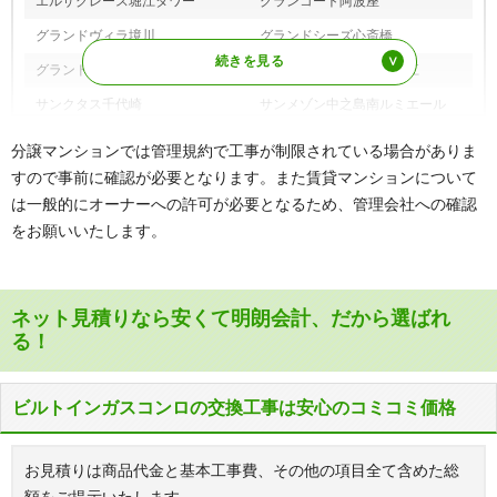
エルザグレース堀江タワー
グランコート阿波座
グランドヴィラ境川
グランドシーズ心斎橋
グランドメゾン西長堀
クリスタルグランツ北堀江
サンクタス千代崎
サンメゾン中之島南ルミエール
シャルマンフジリッツ靭公園
D'クラディア本町
分譲マンションでは管理規約で工事が制限されている場合がありま
ディークラディア四ツ橋
土佐堀ビューハイツ
すので事前に確認が必要となります。また賃貸マンションについて
は一般的にオーナーへの許可が必要となるため、管理会社への確認
西区新町アーバンコンフォート
西道頓堀コーポ
をお願いいたします。
西長堀パークホームズ
ネバーランド南堀江
ハイネスあみだ池公園
ハイネス阿波座
ブラームス靱公園
プルミエール南堀江
ネット見積りなら安くて明朗会計、だから選ばれ
る！
南堀江パークホームズ
メイツ江戸堀
メゾンドヴィル北堀江
ユニ・アルス九条プレジオ
ビルトインガスコンロの交換工事は安心のコミコミ価格
ライオンズマンション大阪スカイ
リーガル靱公園南
タワー
お見積りは商品代金と基本工事費、その他の項目全て含めた総
リベール南堀江アネックス
ル・グランデ本町