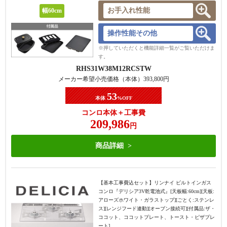
お手入れ性能
幅60cm
操作性能その他
※押していただくと機能詳細一覧がご覧いただけま
す。
RHS31W38M12RCSTW
メーカー希望小売価格（本体）
393,800
円
53
本体
%OFF
コンロ本体＋工事費
209,986
円
商品詳細
【基本工事費込セット】
リンナイ ビルトインガス
コンロ『デリシア3V乾電池式』[天板幅:60cm][天板:
アローズホワイト・ガラストップ][ごとく:ステンレ
ス][レンジフード連動][オーブン接続可][付属品:ザ・
ココット、ココットプレート、トースト・ピザプレ
ート]