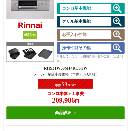
コンロ基本機能
グリル基本機能
お手入れ性能
幅60cm
操作性能その他
※押していただくと機能詳細一覧がご覧いただけま
す。
RHS31W38M14RCSTW
メーカー希望小売価格（本体）
393,800
円
53
本体
%OFF
コンロ本体＋工事費
209,986
円
商品詳細