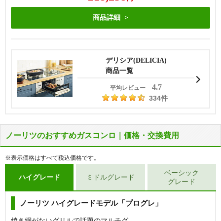
商品詳細
デリシア(DELICIA)
商品一覧
4.7
平均レビュー
334件
ノーリツのおすすめガスコンロ｜価格・交換費用
落ち着きのある上品な4色の天板展開が男
リンナイのベーシックモデルは天板カラー
性、女性問わず人気のリッセ。ダブル高火
が豊富な「マイトーン」、ホーロー天板と
※表示価格はすべて税込価格です。
力やスモークオフ、オートグリルといった
シンプルな機能が人気の「メタルトッ
ベーシック
便利な機能が標準搭載されており、さら
プ」、水無し両面焼きが搭載された「セン
ハイグレード
ミドルグレード
グレード
に、グリル庫内の汚れを防ぐココットプレ
ス」がおすすめです。
ートが付属しているので、お手入れ性能が
ノーリツ ハイグレードモデル「プログレ」
【基本工事費込セット】
リンナイ ビルトインガスコン
高いのも魅力。
ロ『マイトーン』[天板幅:60cm][天板:サクラグレージ
焼き網がないグリルで話題のマルチグ