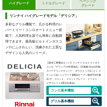
ベーシック
ハイグレード
ミドルグレード
グレード
リンナイ ハイグレードモデル「デリシア」
多彩なグリル機能で、広がる料理のレ
パートリー！コンロオートメニュー搭
載で、人気料理を誰でも簡単に自動調
理できます。最高級ビルトインガスコ
ンロにふさわしい、洗練された上質な
デザインも人気のシリーズ。
【基本工事費込セット】
リンナイ ビルトインガス
コンロ『デリシア3V乾電池式』[天板幅:60cm][天板:
スパークリングカッパー・ガラストップ][ごとく:ス
テンレス][レンジフード連動][オーブン接続可][付属
品:ザ・ココット、ココットプレート、トースト・
ピザプレート][受注生産品]
コンロ基本機能
グリル基本機能