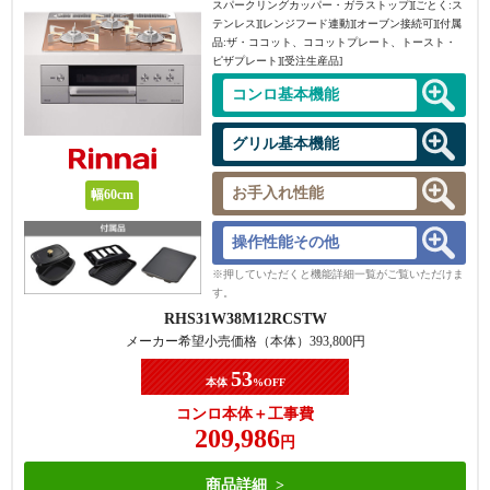
スパークリングカッパー・ガラストップ][ごとく:ス
テンレス][レンジフード連動][オーブン接続可][付属
品:ザ・ココット、ココットプレート、トースト・
ピザプレート][受注生産品]
コンロ基本機能
グリル基本機能
お手入れ性能
幅60cm
操作性能その他
※押していただくと機能詳細一覧がご覧いただけま
す。
RHS31W38M12RCSTW
メーカー希望小売価格（本体）
393,800
円
53
本体
%OFF
コンロ本体＋工事費
209,986
円
商品詳細