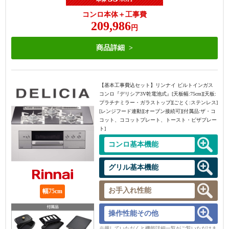
コンロ本体＋工事費
209,986
円
商品詳細
【基本工事費込セット】
リンナイ ビルトインガス
コンロ『デリシア3V乾電池式』[天板幅:75cm][天板:
プラチナミラー・ガラストップ][ごとく:ステンレス]
[レンジフード連動][オーブン接続可][付属品:ザ・コ
コット、ココットプレート、トースト・ピザプレー
ト]
コンロ基本機能
グリル基本機能
お手入れ性能
幅75cm
操作性能その他
※押していただくと機能詳細一覧がご覧いただけま