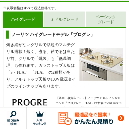
性、女性問わず人気のリッセ。ダブル高火
が豊富な「マイトーン」、ホーロー天板と
※表示価格はすべて税込価格です。
力やスモークオフ、オートグリルといった
シンプルな機能が人気の「メタルトッ
ベーシック
便利な機能が標準搭載されており、さら
プ」、水無し両面焼きが搭載された「セン
ハイグレード
ミドルグレード
グレード
に、グリル庫内の汚れを防ぐココットプレ
ス」がおすすめです。
ートが付属しているので、お手入れ性能が
ノーリツ ハイグレードモデル「プログレ」
【基本工事費込セット】
リンナイ ビルトインガスコン
高いのも魅力。
ロ『マイトーン』[天板幅:60cm][天板:サクラグレージ
焼き網がないグリルで話題のマルチグ
ュ・パールクリスタル][ごとく:ホーロー][レンジフード
【基本工事費込セット】
リンナイ ビルトインガスコン
リル搭載！焼く、煮る、茹でるは当た
連動なし][オーブン接続可][付属品:ココットプレート]
ロ『リッセ』[天板幅:60cm][天板:サテンシルバー・ガ
り前、グリルで「燻製」も「低温調
コンロ基本機能
ラストップ][ごとく:ホーロー][レンジフード連動][オー
理」も作れます。ガラストップ天板は
ブン接続可][付属品:ココットプレート]
幅60cm
「S・FLAT」「FLAT」の2種類があ
グリル基本機能
コンロ基本機能
り、アルミトップ天板や100V電源タイ
幅60cm
お手入れ性能
プのラインナップもあります。
グリル基本機能
【基本工事費込セット】
ノーリツ ビルトインガス
操作性能その他
お手入れ性能
コンロ『プログレ/S・FLAT』[天板幅:75cm][天板:シ
※押していただくと機能詳細一覧がご覧いただけま
ャンパンゴールドガラストップ][ごとく:ステンレス]
す。
操作性能その他
[レンジフード連動][オーブン接続不可][付属品:波型
プレートパンLグラネ、キャセロールL]
RS31W35P43DGAVW
※押していただくと機能詳細一覧がご覧いただけま
メーカー希望小売価格（本体）
192,500
円
す。
コンロ基本機能