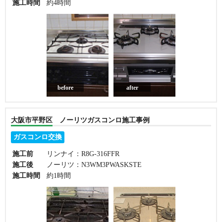
施工時間
約4時間
before
after
大阪市平野区 ノーリツガスコンロ施工事例
ガスコンロ交換
施工前
リンナイ：R8G-316FFR
施工後
ノーリツ：N3WM3PWASKSTE
施工時間
約1時間