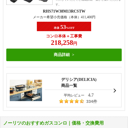
す。
RHS71W38M13RCSTW
メーカー希望小売価格（本体）
411,400
円
53
本体
%OFF
コンロ本体＋工事費
218,258
円
商品詳細
デリシア(DELICIA)
商品一覧
4.7
平均レビュー
334件
ノーリツのおすすめガスコンロ｜価格・交換費用
落ち着きのある上品な4色の天板展開が男
リンナイのベーシックモデルは天板カラー