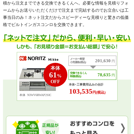
積から注文までできる交換できるくんへ。必要な情報を見積りフォ
ームからお送りいただくだけで注文まで完結するのでお立合いは工
事当日のみ！ネット注文だからスピーディーな見積りと驚きの低価
格でビルトインガスコンロを交換できます。
メーカー希望
201,630
円
小売価格 (税込)
本体
61
交換できるくん
78,635
円
%
特価 (税込)
OFF
本体+工事費用込みの合計
103,535
円(税込)
本体
N3WV6RWAP2SIC