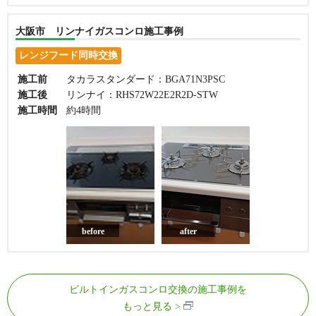
大阪市 リンナイガスコンロ施工事例
レンジフード同時交換
施工前
タカラスタンダード：BGA71N3PSC
施工後
リンナイ：RHS72W22E2R2D-STW
施工時間
約4時間
before
after
ビルトインガスコンロ交換の施工事例を
もっと見る