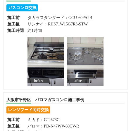
ガスコンロ交換
施工前
タカラスタンダード：GCU-60PA2B
施工後
リンナイ：RHS71W15G7R3-STW
施工時間
約1時間
before
after
大阪市平野区 パロマガスコンロ施工事例
レンジフード同時交換
施工前
ミカド：GT-673G
施工後
パロマ：PD-N47WV-60CV-R