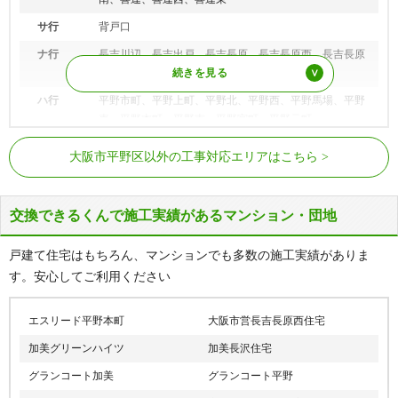
サ行
背戸口
ナ行
長吉川辺、長吉出戸、長吉長原、長吉長原西、長吉長原
東、長吉六反、流町、西脇
ハ行
平野市町、平野上町、平野北、平野西、平野馬場、平野
東、平野本町、平野南、平野宮町、平野元町
JR関西本線（JR大和路線）
加美駅、平野駅
大阪市平野区以外の工事対応エリアはこちら
JRおおさか東線
新加美駅
大阪メトロ谷町線
平野駅、喜連瓜破駅、出戸駅、長原駅
交換できるくんで施工実績があるマンション・団地
戸建て住宅はもちろん、マンションでも多数の施工実績がありま
す。安心してご利用ください
エスリード平野本町
大阪市営長吉長原西住宅
加美グリーンハイツ
加美長沢住宅
グランコート加美
グランコート平野