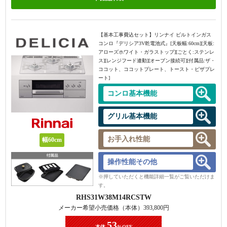
【基本工事費込セット】
リンナイ ビルトインガス
コンロ『デリシア3V乾電池式』[天板幅:60cm][天板:
アローズホワイト・ガラストップ][ごとく:ステンレ
ス][レンジフード連動][オーブン接続可][付属品:ザ・
ココット、ココットプレート、トースト・ピザプレ
ート]
コンロ基本機能
グリル基本機能
お手入れ性能
幅60cm
操作性能その他
※押していただくと機能詳細一覧がご覧いただけま
す。
RHS31W38M14RCSTW
メーカー希望小売価格（本体）
393,800
円
53
本体
%OFF