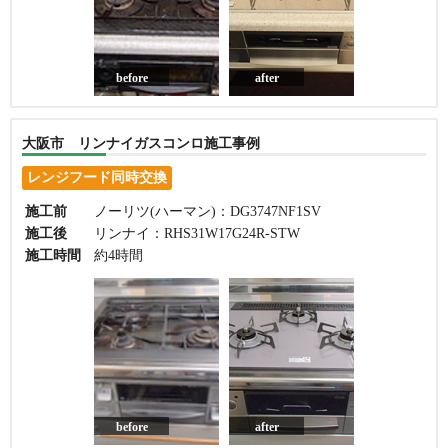
before
after
大阪市 リンナイガスコンロ施工事例
レンジフード同時交換
施工前
ノーリツ(ハーマン)：DG3747NF1SV
施工後
リンナイ：RHS31W17G24R-STW
施工時間
約4時間
before
after