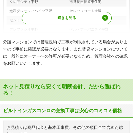
クレアシティ平野
市営長吉長原東住宅
進和グレーシィハイツ平野
セレッソコート大阪
セントパークス平野公園
プランメゾン平野駅前
プレファシオ平野
ベル・アーバニティ平野
メロディーハイム平野
ユニハイム平野南
分譲マンションでは管理規約で工事が制限されている場合がありま
リバーガーデン平野正覚寺
ルイシャトレ平野出戸
すので事前に確認が必要となります。また賃貸マンションについて
は一般的にオーナーへの許可が必要となるため、管理会社への確認
レイシアコート平野リバーサイド
ルネブライドスクエア平野
をお願いいたします。
リッジ
ワイズコート
※その他、多数の実績がございます。
ネット見積りなら安くて明朗会計、だから選ばれ
る！
ビルトインガスコンロの交換工事は安心のコミコミ価格
お見積りは商品代金と基本工事費、その他の項目全て含めた総