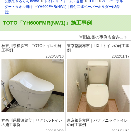
交換できるくん home
トイレ リフォーム・交換
TOTO
ペーパーホル
ダー・タオル掛け
YH600FMR(NW1)｜棚付二連ペーパーホルダー(紙巻
器)
TOTO「YH600FMR(NW1)」施工事例
※旧品番の事例も含みます
神奈川県横浜市｜TOTOトイレの施
東京都調布市｜LIXILトイレの施工事
工事例
例
2026/03/16
2022/11/17
神奈川県横須賀市｜リクシルトイレ
東京都足立区｜パナソニックトイレ
の施工事例
の施工事例
2021/10/08
2021/04/13