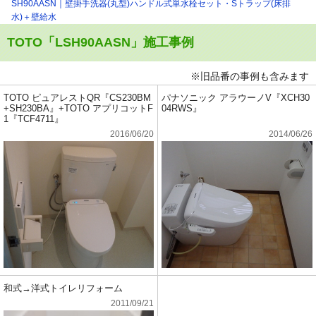
SH90AASN｜壁掛手洗器(丸型)ハンドル式単水栓セット・Sトラップ(床排
水)＋壁給水
TOTO「LSH90AASN」施工事例
※旧品番の事例も含みます
TOTO ピュアレストQR『CS230BM
パナソニック アラウーノV『XCH30
+SH230BA』+TOTO アプリコットF
04RWS』
1『TCF4711』
2016/06/20
2014/06/26
和式→洋式トイレリフォーム
2011/09/21