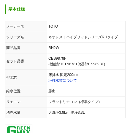
基本仕様
メーカー名
TOTO
シリーズ名
ネオレストハイブリッドシリーズRHタイプ
商品品番
RH2W
CES9878F
セット品番
(機能部TCF9878+便器部CS989BF)
床排水 固定200mm
排水芯
≫排水芯について
給水位置
露出
リモコン
フラットリモコン（標準タイプ）
洗浄水量
大洗浄3.8L/小洗浄3.3L