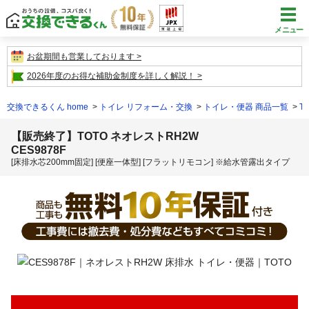
メニュー
お盆期間も営業しております
2026年度のお得な補助金制度を詳しく解説！
交換できるくん home
トイレ リフォーム・交換
トイレ・便器 商品一覧
T
【販売終了】TOTO ネオレストRH2W
CES9878F
[床排水芯200mm固定] [便座一体型] [フラットリモコン] ※給水管露出タイプ