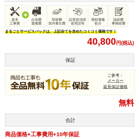
基本
出張費
部材費
設置前清掃
廃材運搬
諸経費
工事費
運搬費
室内養生費
使用説明
処分
事務経費
まるごとサービスパックは、上記全てを含めたコミコミ価格です！
40,800
円(税込)
保証
ご参考：
メーカー
延長保証価格
無料
合計
商品価格+工事費用+10年保証