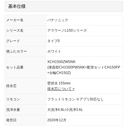
基本仕様
メーカー名
パナソニック
シリーズ名
アラウーノL150シリーズ
グレード
タイプ0
便ふたカラー
ホワイト
XCH1500ZWSNK
セット品番
(便器部CH1500PWSNK+配管セットCH150FP
+台輪CH150Z)
壁排水 155mm
排水芯
排水芯について >
リモコン
フラットリモコン ※アプリ対応なし
洗浄水量
大洗浄4.8L/小洗浄3.6L
発売日
2020年12月