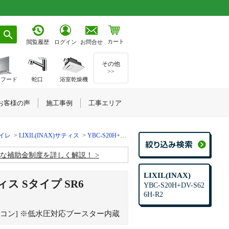
カート
お問合せ
閲覧履歴
ログイン
その他
>>
ジフード
蛇口
浴室乾燥機
お客様の声
施工事例
工事エリア
トイレ
LIXIL(INAX)サティス
YBC-S20H+DV-S626H-R2
お得な補助金制度を詳しく解説！
LIXIL(INAX)
ィス Sタイプ SR6
YBC-S20H+DV-S62
6H-R2
トリモコン] ※低水圧対応ブースター内蔵