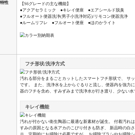
特性
【S6グレードの主な機能】
●アクアセラミック ●キレイ便座 ●エアシールド脱臭
●フルオート便器洗浄(男子小洗浄対応)/リモコン便器洗浄
●ルームリフレ ●フルオート便座 ●ほのかライト
フチ形状/洗浄方式
汚れる部分をまるごとカットしたスマートフチ形状で、 サ
です。 また、洗浄水を上からぐるりと流し、便器内を強力に
器のフチを含め、すみずみまで洗浄水が行き渡り、少ない水
キレイ機能
汚れが付かない衛生陶器に最適な新素材が誕生。 付着汚れ
すみの原因となる水アカのこびり付きも防ぎ、 新品時の白さ
※。定期的にお掃除は必要ですが、 お掃除ブラシやお掃除