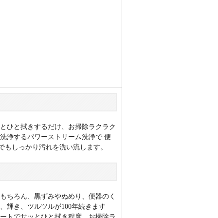
ッとひと拭きするだけ、お掃除ラクラク
洗浄するパワーストリーム洗浄で 便
でもしっかり汚れを洗い流します。
はもちろん、黒ずみやぬめり、便器のく
、輝き、ツルツルが100年続きます
シートでサッとひと拭き程度。お掃除ラ