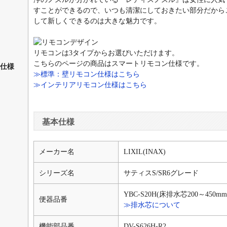
すことができるので、いつも清潔にしておきたい部分だから
して新しくできるのは大きな魅力です。
リモコンは3タイプからお選びいただけます。
こちらのページの商品はスマートリモコン仕様です。
仕様
≫標準：壁リモコン仕様はこちら
≫インテリアリモコン仕様はこちら
基本仕様
メーカー名
LIXIL(INAX)
シリーズ名
サティスS/SR6グレード
YBC-S20H(床排水芯200～450
便器品番
≫排水芯について
機能部品番
DV-S626H-R2