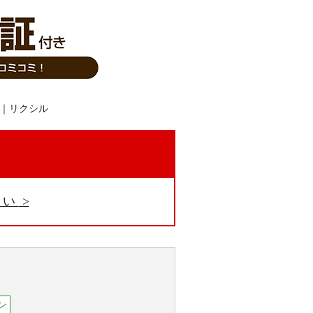
。
さい
ン