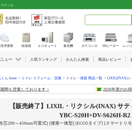
6｜リクシル
検索キーワード入力
水洗浄便座
給湯器
エコキュート
食洗機
ガスコンロ
IHヒーター
レン
ニュー
人気ランキング
かんたん検索
商品レビュー
くん home
トイレ リフォーム・交換
トイレ・便器 商品一覧
LIXIL(INAX)
盆期間も営業しております
2026年度の
【販売終了】LIXIL・リクシル(INAX) サテ
YBC-S20H+DV-S626H-R2
水芯200～450mm可変式] [便座一体型] [ECO5タイプ] [スマー