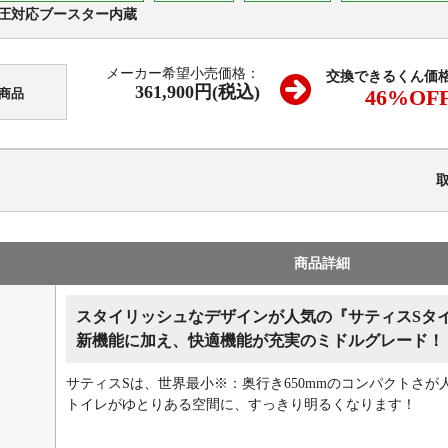
圧対応ブースター内蔵
メーカー希望小売価格：
交換できるくん価
361,900円(税込)
46
%OF
商品
商品詳細
スタイリッシュなデザインが人気の『サティスSタ
新機能に加え、快適機能が充実のミドルグレード！
サティスSは、世界最小※：奥行き650mmのコンパクトさが
トイレがゆとりある空間に、すっきり明るくなります！