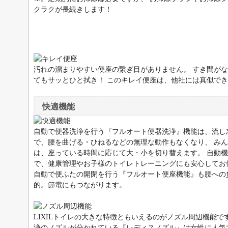
クラクが長続きします！
汚れの溜まりやすい便座の繋ぎ目がありません。 すき間が
てもサッとひと拭き！ このキレイ便座は、他社には真似で
快適機能
自動で便器洗浄を行う『フルオート便器洗浄』機能は、流し
で、腰を曲げる・ひねるなどの無理な動作もなくなり、 み
は、座っている時間に応じて大・小を切り替えます。 自動機
で、健康管理やお子様のトイレトレーニングにも安心してお
自動で便ふたの開閉を行う『フルオート便座機能』も腰への
的。節電にもつながります。
LIXILトイレの大きな特徴ともいえるのがノズル周辺機能で
浄のノズルが分かれている『レディスノズル』は女性に人気