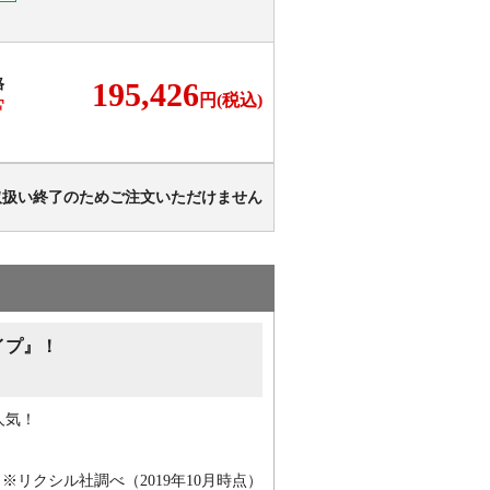
格
195,426
円(税込)
F
取扱い終了のためご注文いただけません
イプ』！
人気！
※リクシル社調べ（2019年10月時点）