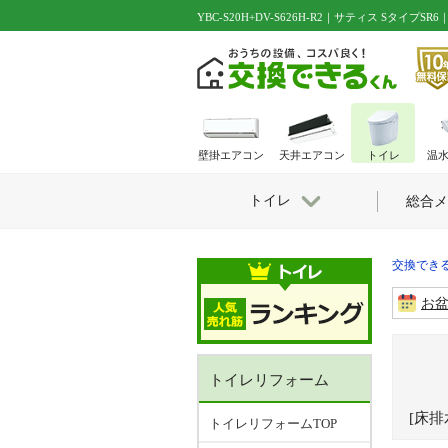
YBC-S20H+DV-S626H-R2｜サティス SタイプSR
壁掛エアコン
天井エアコン
トイレ
温
トイレ
総合メ
交換できる
お
トイレリフォーム
[床排
トイレリフォームTOP