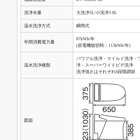
洗浄水量
大洗浄5L/小洗浄3.8L
温水洗浄方式
瞬間式
87kWh/年
年間消費電力量
(節電機能切時：113kWh/年)
パワフル洗浄・マイルド洗浄・
温水洗浄種類
浄・スーパーワイドビデ洗浄
洗浄強さはそれぞれ6段階調節
図面