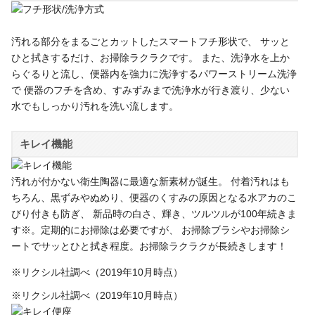
汚れる部分をまるごとカットしたスマートフチ形状で、 サッと
ひと拭きするだけ、お掃除ラクラクです。 また、洗浄水を上か
らぐるりと流し、便器内を強力に洗浄するパワーストリーム洗浄
で 便器のフチを含め、すみずみまで洗浄水が行き渡り、少ない
水でもしっかり汚れを洗い流します。
キレイ機能
汚れが付かない衛生陶器に最適な新素材が誕生。 付着汚れはも
ちろん、黒ずみやぬめり、便器のくすみの原因となる水アカのこ
びり付きも防ぎ、 新品時の白さ、輝き、ツルツルが100年続きま
す※。定期的にお掃除は必要ですが、 お掃除ブラシやお掃除シ
ートでサッとひと拭き程度。お掃除ラクラクが長続きします！
※リクシル社調べ（2019年10月時点）
※リクシル社調べ（2019年10月時点）