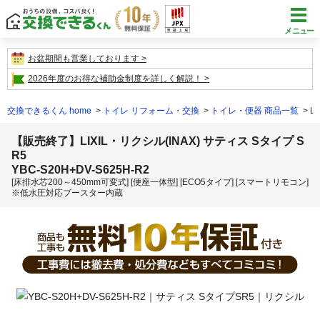
メニュー
お盆期間も営業しております
2026年度のお得な補助金制度を詳しく解説！
交換できるくん home
トイレ リフォーム・交換
トイレ・便器 商品一覧
L
【販売終了】LIXIL・リクシル(INAX) サティス Sタイプ S
R5
YBC-S20H+DV-S625H-R2
[床排水芯200～450mm可変式] [便座一体型] [ECO5タイプ] [スマートリモコン]
※低水圧対応ブースター内蔵