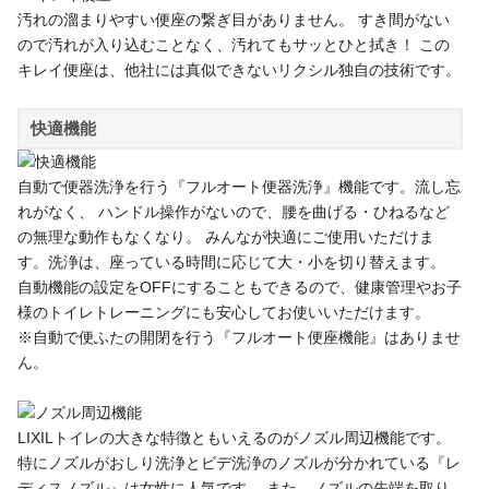
汚れの溜まりやすい便座の繋ぎ目がありません。 すき間がない
ので汚れが入り込むことなく、汚れてもサッとひと拭き！ この
キレイ便座は、他社には真似できないリクシル独自の技術です。
快適機能
自動で便器洗浄を行う『フルオート便器洗浄』機能です。流し忘
れがなく、 ハンドル操作がないので、腰を曲げる・ひねるなど
の無理な動作もなくなり。 みんなが快適にご使用いただけま
す。洗浄は、座っている時間に応じて大・小を切り替えます。
自動機能の設定をOFFにすることもできるので、健康管理やお子
様のトイレトレーニングにも安心してお使いいただけます。
※自動で便ふたの開閉を行う『フルオート便座機能』はありませ
ん。
LIXILトイレの大きな特徴ともいえるのがノズル周辺機能です。
特にノズルがおしり洗浄とビデ洗浄のノズルが分かれている『レ
ディスノズル』は女性に人気です。 また、ノズルの先端を取り