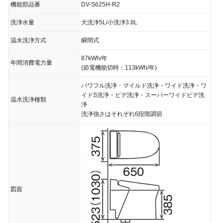
機能部品番
DV-S625H-R2
洗浄水量
大洗浄5L/小洗浄3.8L
温水洗浄方式
瞬間式
87kWh/年
年間消費電力量
(節電機能切時：113kWh/年)
パワフル洗浄・マイルド洗浄・ワイド洗浄・ワ
イドS洗浄・ビデ洗浄・スーパーワイドビデ洗
温水洗浄種類
浄
洗浄強さはそれぞれ6段階調節
図面