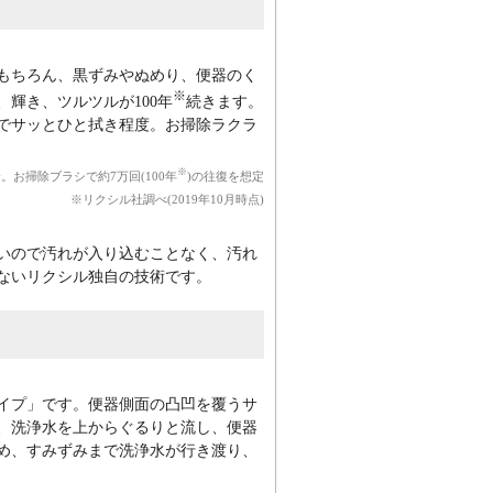
もちろん、黒ずみやぬめり、便器のく
※
輝き、ツルツルが100年
続きます。
でサッとひと拭き程度。お掃除ラクラ
※
。お掃除ブラシで約7万回(100年
)の往復を想定
※リクシル社調べ(2019年10月時点)
いので汚れが入り込むことなく、汚れ
ないリクシル独自の技術です。
イプ」です。便器側面の凸凹を覆うサ
、洗浄水を上からぐるりと流し、便器
め、すみずみまで洗浄水が行き渡り、