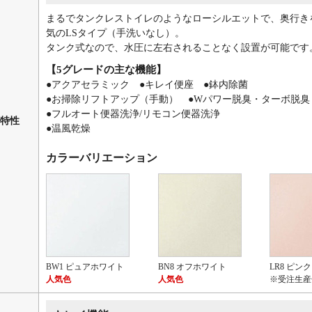
まるでタンクレストイレのようなローシルエットで、奥行きを
気のLSタイプ（手洗いなし）。
タンク式なので、水圧に左右されることなく設置が可能です
【5グレードの主な機能】
●アクアセラミック ●キレイ便座 ●鉢内除菌
●お掃除リフトアップ（手動） ●Wパワー脱臭・ターボ脱臭
●フルオート便器洗浄/リモコン便器洗浄
特性
●温風乾燥
カラーバリエーション
BW1 ピュアホワイト
BN8 オフホワイト
LR8 ピンク
人気色
人気色
※受注生産