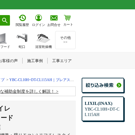
カート
お問合せ
閲覧履歴
ログイン
その他
>>
ジフード
蛇口
浴室乾燥機
お客様の声
施工事例
工事エリア
イプ
YBC-CL10H+DT-CL115AH｜プレアスLSタイプ CLR5Aグレード
お得な補助金制度を詳しく解説！
LIXIL(INAX)
トイレ
YBC-CL10H+DT-C
L115AH
レード
H