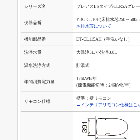
シリーズ名
プレアスLSタイプ/CLR5Aグレ
YBC-CL10H(床排水芯250～50
便器品番
≫排水芯について
機能部品番
DT-CL115AH（手洗いなし）
洗浄水量
大洗浄5L/小洗浄3.8L
温水洗浄方式
貯湯式
176kWh/年
年間消費電力量
(節電機能切時：246kWh/年)
標準：壁リモコン
リモコン仕様
→インテリアリモコン仕様はこ