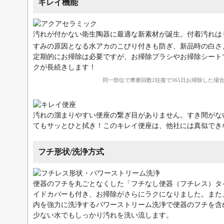
キレイ機能
汚れが付かない衛生陶器に最適な新素材が誕生。付着汚れは
すみの原因となる水アカのこびり付きも防ぎ、新品時の白さ、
定期的にお掃除は必要ですが、お掃除ブラシやお掃除シート
クが長続きします！
同一部位で摩擦回数2往復で365日お掃除した場合
汚れの溜まりやすい便座の繋ぎ目がありません。すき間がな
てもサッとひと拭き！このキレイ便座は、他社には真似でき
フチ形状/洗浄方式
便器のフチを丸ごとなくした「フチなし便器（フチレス）タ
イドカバーも付き、お掃除がさらにラクになりました。また
内を強力に洗浄するパワーストリーム洗浄で便器のフチを含
少ない水でもしっかり汚れを洗い流します。