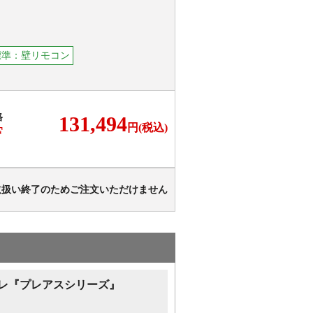
標準：壁リモコン
格
131,494
円(税込)
F
取扱い終了のためご注文いただけません
レ『プレアスシリーズ』