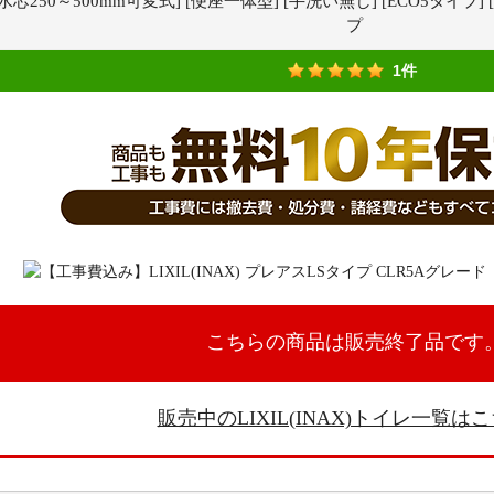
水芯250～500mm可変式] [便座一体型] [手洗い無し] [ECO5タイ
プ
1件
こちらの商品は販売終了品です
販売中のLIXIL(INAX)トイレ一覧は