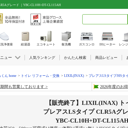
5Aグレード ｜YBC-CL10H+DT-CL115AH
検索キーワード入力
水洗浄便座
給湯器
エコキュート
食洗機
ガスコンロ
IHヒーター
レン
ニュー
人気ランキング
かんたん検索
商品レビュー
くん home
トイレ リフォーム・交換
LIXIL(INAX)
プレアスLSタイプ/HSタ
盆期間も営業しております
2026年度の
【販売終了】LIXIL(INAX) 
プレアスLSタイプ CLR5Aグ
YBC-CL10H+DT-CL115A