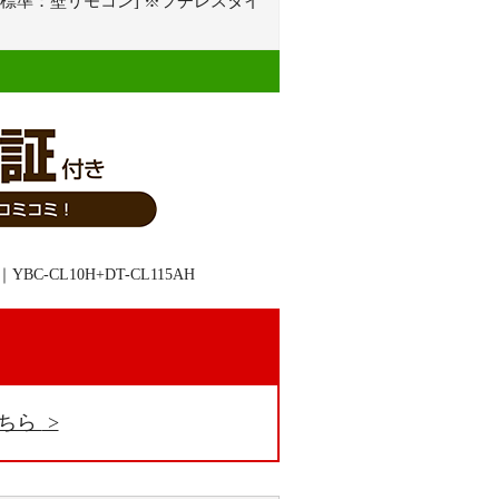
プ] [標準：壁リモコン] ※フチレスタイ
。
こちら