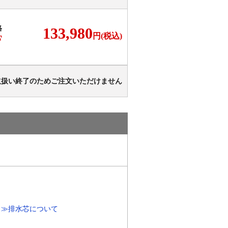
格
133,980
円(税込)
F
取扱い終了のためご注文いただけません
）
≫排水芯について