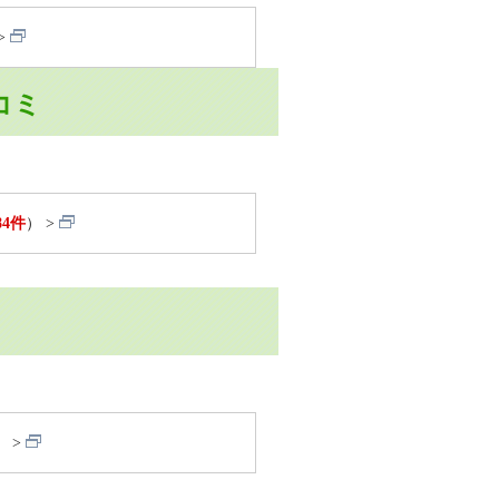
口コミ
84件
）
）