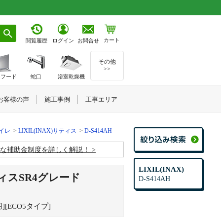
カート
お問合せ
閲覧履歴
ログイン
その他
>>
ジフード
蛇口
浴室乾燥機
お客様の声
施工事例
工事エリア
トイレ
LIXIL(INAX)サティス
D-S414AH
お得な補助金制度を詳しく解説！
LIXIL(INAX)
ティスSR4グレード
D-S414AH
[ECO5タイプ]