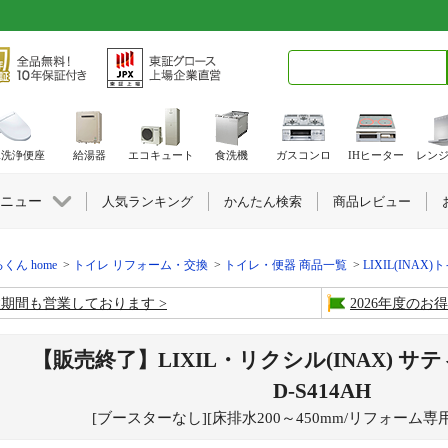
検索キーワード入力
水洗浄便座
給湯器
エコキュート
食洗機
ガスコンロ
IHヒーター
レン
ニュー
人気ランキング
かんたん検索
商品レビュー
くん home
トイレ リフォーム・交換
トイレ・便器 商品一覧
LIXIL(INAX)
盆期間も営業しております
2026年度の
【販売終了】LIXIL・リクシル(INAX) サ
D-S414AH
[ブースターなし][床排水200～450mm/リフォーム専用]