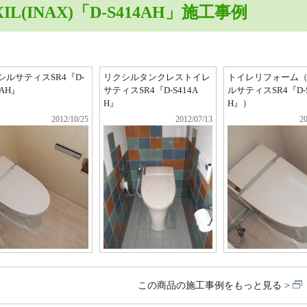
XIL(INAX)「D-S414AH」施工事例
シルサティスSR4『D-
リクシルタンクレストイレ
トイレリフォーム
4AH』
サティスSR4『D-S414A
ルサティスSR4『D-S
H』
H』）
2012/10/25
2012/07/13
20
この商品の施工事例をもっと見る