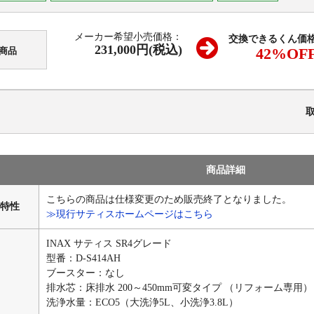
メーカー希望小売価格：
交換できるくん価
231,000円(税込)
42
%OF
商品
商品詳細
こちらの商品は仕様変更のため販売終了となりました。
特性
≫現行サティスホームページはこちら
INAX サティス SR4グレード
型番：D-S414AH
ブースター：なし
排水芯：床排水 200～450mm可変タイプ （リフォーム専用
洗浄水量：ECO5（大洗浄5L、小洗浄3.8L）